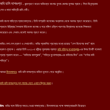
কবি ডলি দাশগুপ্ত
– জন্মগ্রহণ করেন অবিভক্ত বাংলার খুলনা জেলার মূলঘর গ্রামে। পিতা দিগেন্দ্রনাথ
সেন ও মাতা সাবিত্রী রানি দেবী।
কবি বাংলা সাহিত্যে স্নাতকোত্তর। তিনি সম্প্রতি কলেজের অধ্যাপনা থেকে অবসর গ্রহণ করেছেন। তিনি
প্রথমে উড়িষ্যার শৈলবালা উইমেনস কলেজ ও পরে দক্ষিণ চব্বিশ পরগণার বিদ্যানগর কলেজে শিক্ষকতা
করেছেন এবং সেখান থেকেই অবসর গ্রহণ করেন।
কবির নেশা দেশ-ভ্রমণ ও লেখালেখি। কবির প্রকাশিত গ্রন্থের মধ্যে রয়েছে “দেশ বিদেশের কথা” নামে
ভ্রমণ-পুস্তক। এছাড়া তিনি ২০১১-এ রবীন্দ্র পুরস্কার প্রাপ্ত
কবি পবিত্র মুখোপাধ্যায়
-এর উপর তিনটি গবেষণা
গ্রন্থ প্রকাশ করেন --- “কবিতার কালপুরুষ”, “পবিত্র মুখোপাধ্যায়-এর কবিতায় মিথ” এবং “বর্ণময় কবি
পবিত্র”।
আমরা
মিলনসাগরে
কবি ডলি দাশগুপ্তর কবিতা তুলতে পেরে আনন্দিত।
কবি ডলি দাশগুপ্তর মূল পাতায় যেতে এখানে ক্লিক করুন
।
উত্সঃ
কবির সঙ্গে বিভিন্ন সময়ে নেওয়া সাক্ষাত্কার। মিলনসাগরের পক্ষে সাক্ষাত্কারগুলি নিয়েছেন