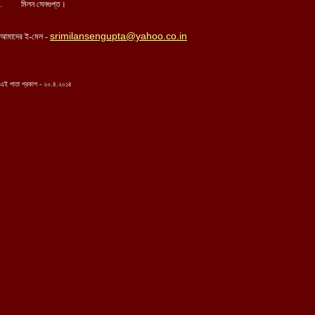
. মিলন সেনগুপ্ত।
srimilansengupta@yahoo.co.in
আমাদের ই-মেল -
এই পাতা প্রকাশ - ২০.৪.২০১৪
...