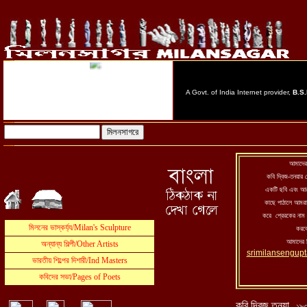
আমাদের
কবি দ্বিজ-তনয়ার 
একটি ছবি এবং আ
কাছে পাঠালে আমরা 
করে প্রেরকের নাম 
করবো
আমাদের ঠ
srimilansengup