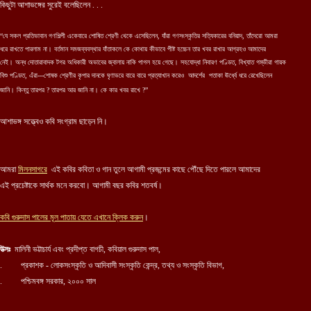
কিছুটা আশাভঙ্গের সুরেই বলেছিলেন . . .
“যে সকল প্রতিভাবান গণশিল্পী একেবারে শোষিত শ্রেণী থেকে এসেছিলেন, যাঁরা গণসংস্কৃতির সত্যিকারের বনিয়াদ, তাঁদেরো আমরা
ধরে রাখতে পারলাম না। বর্তমান সমজব্যবস্থার যাঁতাকলে কে কোথায় কীভাবে পীষ্ট হচ্চেন তার খবর রাখার আগ্রহও আমাদের
নেই। অন্ধ দোতারাবাদক টগর অধিকারী অভাবের জ্বালায় নাকি পাগল হয়ে গেছে। সহযোদ্ধা নিবারণ পণ্ডিত, বিখ্যাত গম্ভীরা গায়ক
বিশু পণ্ডিত, এঁরা---শোষক শ্রেণীর কৃপার দানকে ঘৃণাভরে বারে বারে প্রত্যাখান করেও আদর্শের পতাকা ঊর্ধ্বে ধরে রেখেছিলেন
জানি। কিন্তু তারপর ? তারপর আর জানি না। কে কার খবর রাখে ?”
আশাভঙ্গ সত্ত্বেও কবি সংগ্রাম ছাড়েন নি।
আমরা
মিলনসাগরে
এই কবির কবিতা ও গান তুলে আগামী প্রজন্মের কাছে পৌঁছে দিতে পারলে আমাদের
এই প্রচেষ্টাকে সার্থক মনে করবো। আগামী বছর কবির শতবর্ষ।
কবি
গুরুদাস পালের
মূল পাতায় যেতে এখানে ক্লিক করুন
।
উত্সঃ
মালিনী ভট্টাচার্য এবং প্রদীপ্ত বাগচী, কবিয়াল গুরুদাস পাল,
. প্রকাশক - লোকসংস্কৃতি ও আদিবাসী সংস্কৃতি কেন্দ্র, তথ্য ও সংস্কৃতি বিভাগ,
. পশ্চিমবঙ্গ সরকার, ২০০০ সাল