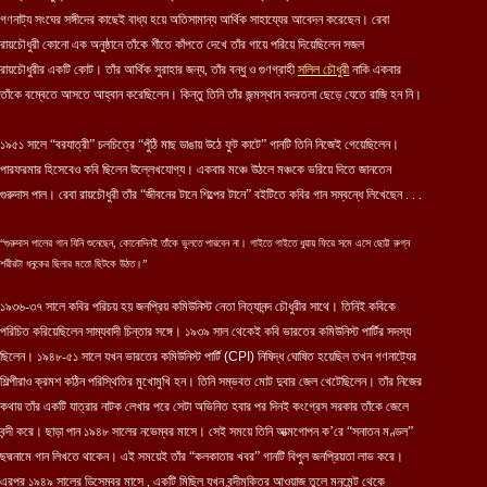
গণনাট্য সংঘের সঙ্গীদের কাছেই বাধ্য হয়ে অতিসামান্য আর্থিক সাহায্যের আবেদন করেছেন। রেবা
রায়চৌধুরী কোনো এক অনুষ্ঠানে তাঁকে শীতে কাঁপতে দেখে তাঁর গায়ে পরিয়ে দিয়েছিলেন সজল
রায়চৌধুরীর একটি কোট। তাঁর আর্থিক সুরাহার জন্য, তাঁর বন্ধু ও গুণগ্রাহী
সলিল চৌধুরী
নাকি একবার
তাঁকে বম্বেতে আসতে আহ্বান করেছিলেন। কিন্তু তিনি তাঁর জন্মস্থান বদরতলা ছেড়ে যেতে রাজি হন নি।
১৯৫১ সালে “বরযাত্রী” চলচিত্রে “পুঁঠি মাছ ডাঙায় উঠে ফুট কাটে” গানটি তিনি নিজেই গেয়েছিলেন।
পারফরমার হিসেবেও কবি ছিলেন উল্লেখযোগ্য। একবার মঞ্চে উঠলে মঞ্চকে ভরিয়ে দিতে জানতেন
গুরুদাস পাল। রেবা রায়চৌধুরী তাঁর “জীবনের টানে শিল্পের টানে” বইটিতে কবির গান সম্বন্ধে লিখেছেন . . .
“গুরুদাস পালের গান যিনি শুনেছেন, কোনোদিনই তাঁকে ভুলতে পারবেন না। গাইতে গাইতে ধুয়ায় ফিরে সমে এসে ছোট্ট রুগ্ন
শরীরটা ধনুকের ছিলার মতো ছিটকে উঠত।”
১৯৩৬-৩৭ সালে কবির পরিচয় হয় জনপ্রিয় কমিউনিস্ট নেতা নিত্যানন্দ চৌধুরীর সাথে। তিনিই কবিকে
পরিচিত করিয়েছিলেন সাম্যবাদী চিন্তার সঙ্গে। ১৯৩৯ সাল থেকেই কবি ভারতের কমিউনিস্ট পার্টির সদস্য
ছিলেন। ১৯৪৮-৫১ সালে যখন ভারতের কমিউনিস্ট পার্টি
(CPI)
নিষিদ্ধ ঘোষিত হয়েছিল তখন গণনাট্যের
শিল্পীরাও ক্রমশ কঠিন পরিস্থিতির মুখোমুখি হন। তিনি সম্ভবত মোট দুবার জেল খেটেছিলেন। তাঁর নিজের
কথায় তাঁর একটি যাত্রার নাটক লেখার পরে সেটা অভিনিত হবার পর দিনই কংগ্রেস সরকার তাঁকে জেলে
বন্দী করে। ছাড়া পান ১৯৪৮ সালের নভেম্বর মাসে। সেই সময়ে তিনি আত্মগোপন ক’রে “সনাতন মণ্ডল”
ছদ্মনামে গান লিখতে থাকেন। এই সময়েই তাঁর “কলকাতার খবর” গানটি বিপুল জনপ্রিয়তা লাভ করে।
এরপর ১৯৪৯ সালের ডিসেম্বর মাসে , একটি মিছিল যখন বন্দীমুক্তির আওয়াজ তুলে মনুমেন্ট থেকে