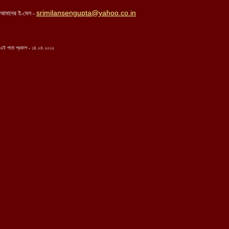
srimilansengupta@yahoo.co.in
আমাদের ই-মেল -
এই পাতা প্রকাশ - ১৪.০৪.২০১২
...