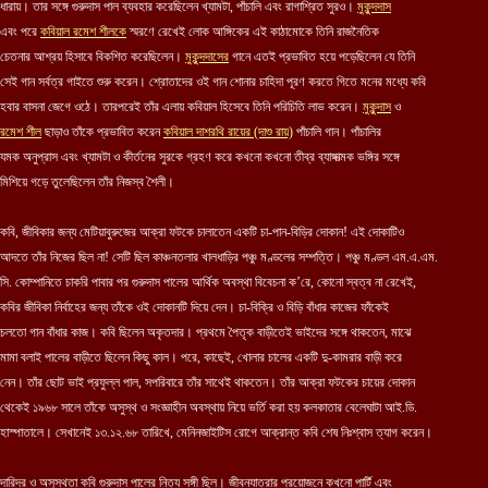
ধারায়। তার সঙ্গে গুরুদাস পাল ব্যবহার করেছিলেন খ্যামটা, পাঁচালি এবং রাগাশ্রিত সুরও।
মুকুন্দদাস
এবং পরে
কবিয়াল রমেশ শীলকে
স্মরণে রেখেই লোক আঙ্গিকের এই কাঠামোকে তিনি রাজনৈতিক
চেতনার আশ্রয় হিসাবে বিকশিত করেছিলেন।
মুকুন্দদাসের
গানে এতই প্রভাবিত হয়ে পড়েছিলেন যে তিনি
সেই গান সর্বত্র গাইতে শুরু করেন। শ্রোতাদের ওই গান শোনার চাহিদা পূরণ করতে গিতে মনের মধ্যে কবি
হবার বাসনা জেগে ওঠে। তারপরেই তাঁর এলায় কবিয়াল হিসেবে তিনি পরিচিতি লাভ করেন।
মুকুন্দাস
ও
রমেশ শীল
ছাড়াও তাঁকে প্রভাবিত করেন
কবিয়াল দাশরথি রায়ের (দাশু রায়)
পাঁচালি গান। পাঁচালির
যমক অনুপ্রাস এবং খ্যামটা ও কীর্তনের সুরকে গ্রহণ করে কখনো কখনো তীব্র ব্যাঙ্গাত্মক ভঙ্গির সঙ্গে
মিশিয়ে গড়ে তুলেছিলেন তাঁর নিজস্ব শৈলী।
কবি, জীবিকার জন্য মেটিয়াবুরুজের আক্রা ফটকে চালাতেন একটি চা-পান-বিড়ির দোকান! এই দোকাটিও
আদতে তাঁর নিজের ছিল না! সেটি ছিল কাঞ্চনতলার খালধাড়ির পঞ্চু মণ্ডলের সম্পত্তি। পঞ্চু মণ্ডল এম.এ.এম.
সি. কোম্পানিতে চাকরি পাবার পর গুরুদাস পালের আর্থিক অবস্থা বিবেচনা ক’রে, কোনো স্বত্ব না রেখেই,
কবির জীবিকা নির্বাহের জন্য তাঁকে ওই দোকানটি দিয়ে দেন। চা-বিক্রি ও বিড়ি বাঁধার কাজের ফাঁকেই
চলতো গান বাঁধার কাজ। কবি ছিলেন অকৃতদার। প্রথমে পৈতৃক বাড়ীতেই ভাইদের সঙ্গে থাকতেন, মাঝে
মামা বলাই পালের বাড়ীতে ছিলেন কিছু কাল। পরে, কাছেই, খোলার চালের একটি দু-কামরার বাড়ী করে
নেন। তাঁর ছোট ভাই প্রফুল্ল পাল, সপরিবারে তাঁর সাথেই থাকতেন। তাঁর আক্রা ফটকের চায়ের দোকান
থেকেই ১৯৬৮ সালে তাঁকে অসুস্থ ও সংজ্ঞাহীন অবস্থায় নিয়ে ভর্তি করা হয় কলকাতার বেলেঘাটা আই.ডি.
হাস্পাতালে। সেখানেই ১৩.১২.৬৮ তারিখে, মেনিনজাইটিস রোগে আক্রান্ত কবি শেষ নিঃশ্বাস ত্যাগ করেন।
দারিদ্র ও অসুস্থতা কবি গুরুদাস পালের নিত্য সঙ্গী ছিল। জীবনযাত্রার প্রয়োজনে কখনো পার্টি এবং