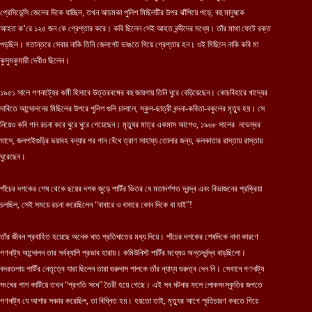
প্রেসিডেন্সি জেলের দিকে যাচ্ছিল, তখন আচমকা পুলিশ মিছিলটির উপর ঝাঁপিয়ে পড়ে, বহু মানুষকে
আহত ক’রে ১২৫ জন কে গ্রেপ্তার করে। কবি ছিলেন সেই আহত বন্দীদের মধ্যে। তাঁর মাথা ফেটে রক্ত
পড়ছিল। মতান্তরে সেবার নাকি তিনি জেলগেট ভাঙতে গিয়ে গ্রেপ্তার হন। ওই মিছিলে নাকি কবি মা
কুসুমকুমারী দেবীও ছিলেন।
১৯৫১ সালে গণনাট্যের কর্মী হিসাবে উত্তরবঙ্গের বহু জায়গায় তিনি ঘুরে বেড়িয়েছেন। কোচবিহারে খাদ্যের
দাবিতে আন্দোলনের মিছিলের উপরে পুলিশ গুলি চালালে, স্কুল-ছাত্রী বন্দনা-কবিতা-বকুলের মৃত্যু হয়। সে
নিয়েও কবি গান রচনা করে ঘুরে ঘুরে গেয়েছেন। মৃত্যুর মাত্র একমাস আগেও, ১৯৬৮ সালের নভেম্বর
মাসে, জলপাইগুড়ির ভয়াবহ বন্যার পর গান বেঁধে ত্রাণ সাহায্য তোলার জন্য, কলকাতার রাস্তায় রাস্তায়
ঘুরেছেন।
পাঁচের দশকের শেষ থেকে ছয়ের দশক জুড়ে পার্টির ভিতর যে মতাদর্শগত দ্বন্দ্ব এবং বিভাজনের প্রক্রিয়া
চলছিল, সেই সময়ে রচনা করেছিলেন “বাবারে ও বাবারে কোন দিকে বা যাই”!
তাঁর জীবন প্রবাহিত হয়েছে অনেক ঘাত প্রতিঘাতের মধ্য দিয়ে। পাঁচের দশকের শেষদিকে নানা কারণে
গণনাট্য আন্দোলন তার সর্বব্যাপি প্রভাব হারায়। কমিউনিস্ট পার্টির মধ্যেও অন্তর্দ্বন্দ্ব বাড়ছিলো।
বদরতলায় পার্টির নেতৃত্বে যারা ছিলেন তারা গুরুদাস পালকে তাঁর ন্যায্য গুরুত্ব দেন নি। সেখানে গণনাট্য
সংঘের পাশ কাটিয়ে তখন “প্রগতি সংঘ” তৈরী হয়ে গেছে। এই সব ঘটনার ফলে লোকসংস্কৃতির জগতে
গণনাট্য যে আশার সঞ্চার করেছিল, তা বিঘ্নিত হয়। হয়তো তাই, মৃত্যুর আগে স্মৃতিচারণ করতে গিয়ে