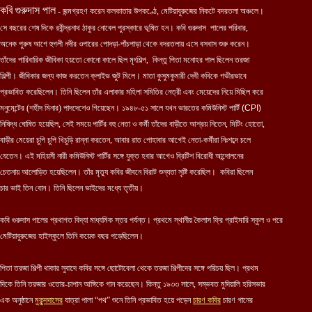
কবি গুরুদাস পাল
- জন্মগ্রহণ করেন কলকাতার উপকণ্ঠে, মেটিয়াবুরুজের নিকটে বদরতলা অঞ্চলে।
সে বছরের শেষ দিকে রবীন্দ্রনাথ ঠাকুর নোবেল পুরস্কারে ভূষিত হন। কবি গুরুদাস
পালের পরিবার,
অনেক পুরুষ আগে হুগলী নদীর ওপারের পোদড়া-পাঁচপাড়া থেকে বদরতলায় এসে বসবাস শুরু করেন।
তাঁদের পারিবারিক জীবিকা হয়তো কোনো কালে ছিল মৃৎশিল্প,
কিন্তু পিতা মনোহর পাল ছিলেন তরজা
শিল্পী। জীবিকার জন্য কাজ করতেন ক্লাইভ জুট মিলে। মাতা কুসুমকুমারী দেবী কবিকে গভীরভাবে
প্রভাবিত করেছিলেন। তিনি ছিলেন তাঁর এলাকার মহিলা সমিতির নেত্রী এবং মেয়েদের নিয়ে মিছিল করে
মনুমেন্টের (শহীদ মিনার) পাদদেশেও গিয়েছেন। ১৯৪৮-৫১ সালে যখন ভারতের কমিউনিস্ট পার্টি
(CPI)
নিষিদ্ধ ঘোষিত হয়েছিল, সেই সময়ে পার্টির বহু নেতা ও কর্মী তাঁদের বাড়ীতে আশ্রয় নিতেন, মিটিং হোতো,
বাড়ীর মেয়েরা চুপি চুপি খিচুড়ি রান্না করতেন, আবার রাত পোহাবার আগেই নেতা-কর্মীরা নিঃশব্দে চলে
যেতেন। এই মহিয়সী নারী কমিউনিস্ট পার্টির সঙ্গে যুক্ত হবার আগেও ব্রিটিশ বিরোধী আন্দোলনের
চেতনায় আলোড়িত হয়েছিলেন। তাঁর মৃত্যু কবির জীবনে বিরাট শুন্যতা সৃষ্টি করেছিল। কবিরা ছিলেন
চার ভাই তিন বোন। তিনি ছিলেন ভাইদের মধ্যে তৃতীয়।
কবি গুরুদাস পালের প্রথাগত বিদ্যা মাধ্যমিক স্তর পর্যন্ত। প্রথমে স্থানীয় কৈলাস ফ্রি প্রাইমারি স্কুল ও পরে
মেটিয়াবুরুজের হাইস্কুলে তিনি কয়েক বছর পড়েছিলেন।
পিতা তরজা শিল্পী থাকার সুবাদে কবির সঙ্গে ছোটোবেলা থেকে তরজা শিল্পীদের সঙ্গে পরিচয় ছিল। প্রথম
দিকে তিনি তরজার ওতোর-চাপান আঙ্গিকে গান করেছেন। কিন্তু ১৯৩৩ সালে, সম্ভবত মুদিয়ালি হরিসভার
এক অনুষ্ঠানে
মুকুন্দদাসের
যাত্রা পালা “পথ” শুনে তিনি প্রভাবিত হয়ে পড়েন
চারণ কবির
চারণ গানের