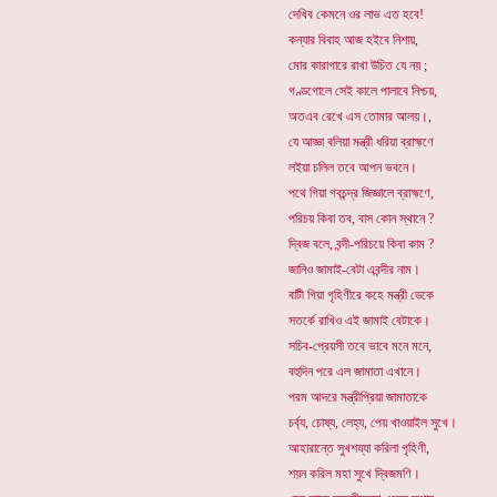
দেখিব কেমনে ওর লাভ এত হবে!
কন্যার বিবাহ আজ হইবে নিশায়,
মোর কারাগারে রাখা উচিত যে নয় ;
গণ্ডগোলে সেই কালে পালাবে নিশ্চয়,
অতএব রেখে এস তোমার আলয়।,
যে আজ্ঞা বলিয়া মন্ত্রী ধরিয়া ব্রাহ্মণে
লইয়া চলিল তবে আপন ভবনে।
পথে গিয়া গবচন্দ্র জিজ্ঞালে ব্রাহ্মণে,
পরিচয় কিবা তব, বাস কোন স্থানে ?
দ্বিজ বলে, বন্দী-পরিচয়ে কিবা কাম ?
জানিও জামাই-বেটা এবন্দীর নাম।
বাটী গিয়া গৃহিণীরে কহে মন্ত্রী ডেকে
সতর্কে রাখিও এই জামাই বেটাকে।
সচিব-প্রেয়সী তবে ভাবে মনে মনে,
বহুদিন পরে এল জামাতা এখানে।
পরম আদরে মন্ত্রীপ্রিয়া জামাতাকে
চর্ব্য, চোষ্য, লেহ্য, পেয় খাওয়াইল সুখে।
আহারান্তে সুখশয্যা করিলা গৃহিণী,
শয়ন করিল মহা সুখে দ্বিজমণি।