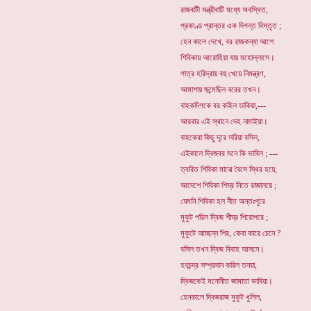
রাজবাটী মন্ত্রীবাটি মধ্যে অবস্থিত,
প্রকাণ্ড প্রান্তর এক দিগন্ত বিস্তৃত ;
হেন কালে দেখে, বর রাজকন্যা আশে
শিবিকায় আরোহিয়া যায় মহোল্লাসে।
গাত্র হরিদ্রায় বহু খেয়ে নিমন্ত্রণ,
আমাশায় জন্মেছিল বরের তখন।
বাহকদিগকে বর কহিল ডাকিয়া,---
আরবার এই স্থানে দেহ নামাইয়া।
বাহকেরা কিছু দূরে সরিয়া বসিল,
এইকালে দ্বিজবর মনে কি ভাবিল ; ---
ত্বরিত শিবিকা মাঝে বৈসে স্থির হয়ে,
আদেশে শিবিকা শিঘ্র নিতে রাজালয়ে ;
যেমনি শিবিকা হল নীত অন্তঃপুরে
মুকুট পরিল দ্বিজ শীঘ্র শিরোপরে ;
মুকুটে আচ্ছন্ন শির, কেবা কারে চেনে ?
বসিল তখন দ্বিজ বিবাহ আসনে।
হবচন্দ্র সম্প্রদান করিল তনয়া,
দ্বিজকেই মনোনীত জামাতা ভাবিয়া।
হেনকালে দ্বিজরাজ মুকুট খুলিল,