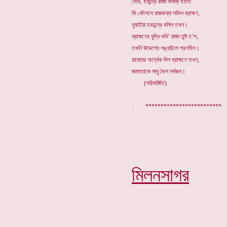
দেখি, হবচন্দ্র রাজা অবাক্ হইল!
কি কৌশলে রাজকন্যা লভিল ব্রাহ্মণ,
বুঝাইয়া হবচন্দ্রে বলিল তখন।
ব্রাহ্মণের বুদ্ধি শুনি’ রাজা তুষ্ট হ’ল,
তখনি উদ্দেশ্যে শঙ্খচিলে প্রণমিল।
রাজ্যের অর্দ্ধেক দিল ব্রাহ্মণে তখন,
জামাতাকে সাধু কৈল সর্বজন।
(পরিমার্জিত)
. ************************
মিলনসাগর