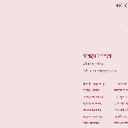
*
কবি হর
বচনানন্দ উপলক্ষে
কবি হরিশ্চন্দ্র মিত্র
"কবি-রহস্য" কাব্যগ্রন্থ থেকে
ঐশ্বর্য্য-সম্ভোগ-সুখে নাহি লেখ চতুর
মনোদুখ একটুক তাহাতে না পাই
দাম্পত্য-প্রণয়-ধন, সে সুখেতে বি
সুধা যার সম্বোধন, হেন প্রিয়-পু
সে ধনে বঞ্চন কর, তাহা নাহি চা
সত্কাব্য-রচনা সুখ, না লিখিলে চতুর্
মরম বেদনা বড়, পাইব হে পাইব