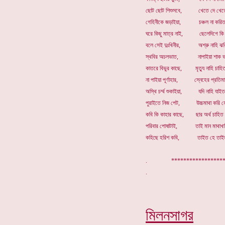
ছোট ছোট শিশুসবে, খেতে দে খেতে 
গেহিনীকে জড়াইয়া, চঞ্চল না করিত
ঘরে কিছু মাত্র নাই, ছেলেদিগে কি 
বলে সেই দুঃখিনীর, অশ্রু নাহি ঝর
স্থবির অচলভাত, নাপাইয়া শাক ভ
কাতরে বিভুর কাছে, মৃত্যু নাহি চাহি
না পাইয়া পূর্ণাহার, স্নেহের প্রতিমা
অস্থি চর্ম্ম শুকাইয়া, যদি নাহি যাইত
পুরাইতে নিজ পেট, উচ্চমাথা করি হ
কবি কি কাহার কাছে, ছার অর্থ চাহিত
পরিবার পোষাটাই, তাই মান মাথাখা
কহিছে হরিশ কবি, তাইত হে তাইত
. ****************
মিলনসাগর