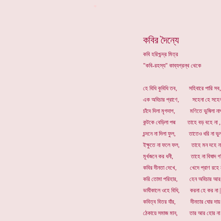
*
কবির দৈন্যে
কবি হরিশ্চন্দ্র মিত্র
"কবি-রহস্য" কাব্যগ্রন্থ থেকে
হে বিধি কুবিধি তব, সহিবারে পারি সব,
এক অবিচার প্রাণে, সহেনা হে সহেনা
চাঁদে দিলা মৃগদাগ, মণিতে ভুষিলা না
কন্টকে বেড়িলা পদ্ম তাহে বড় বহে না ,
চন্দনে না দিলা ফুল, তাতেও ধরি না ভু
ইক্ষুতে না ফলে ফল, তাহে মন দহে না
মূর্খজনে কর ধনী, তাহে না বিষাদ গ
কবির দীনতা দেখে, খেদে প্রাণ রহে ন
করি তোমা পরিহার, হেন অবিচার আর
ভাবীকালে ওহে বিধি, করনা হে কর না |
কবিত্ব বিতর যাঁর, দীনতার ঘোর দায়
ঠেকায়ে সমাজ মান, তার আর হোর না 