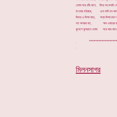
তোমা লয়ে ধনী-পাশে, ফিরে সংখেলাই গো
যা হবার হইয়াছে, এবে কবি তব কাছ
বিনয়ে এ ভিক্ষা যাচে, অন্য ভিক্ষা চাবে ন
গত অপরাধ যত, ক্ষম এবারের ম
কুবেশে কুস্থানে তোমা লয়ে আর যাবে ন
. ****************
মিলনসাগর