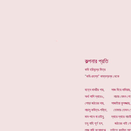
*
কল্পনার প্রতি
কবি হরিশ্চন্দ্র মিত্র
"কবি-রহস্য" কাব্যগ্রন্থ থেকে
যত্নে বানরীর গায়, সাজ দিয়ে বাদিয়ায়,
অর্থ লাগি দ্বারে২, নাচায় যেমন গো 
পোড়া জঠরের দায়, সাজাইয়া কুসজ্জায়,
নাচানু কবিত্ব-শক্তি, তোমায় তেমন গ
মান পানে না চাইনু, দ্বারে দ্বারে নাচাই
তবু নাহি পূর্ণ হল, জঠরের খাই গো
লাজ নাহি মনোমাঝে, তাইতে কুৎসিত সাজ