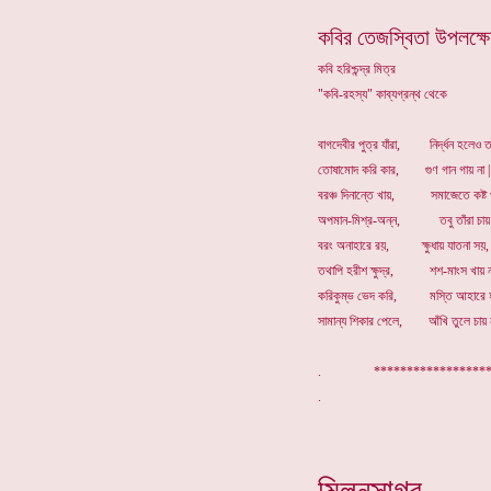
কবির তেজস্বিতা উপলক্
কবি হরিশ্চন্দ্র মিত্র
"কবি-রহস্য" কাব্যগ্রন্থ থেকে
বাগদেবীর পুত্র যাঁরা, নির্দ্ধন হলেও ত
তোষামোদ করি কার, গুণ গান গায় না |
বরঞ্চ দিনান্তে খায়, সমাজেতে কষ্ট 
অপমান-মিশ্র-অন্ন, তবু তাঁরা চায় ন
বরং অনাহারে রয়, ক্ষুধায় যাতনা সয়,
তথাপি হরীশ ক্ষুদ্র, শশ-মাংস খায় না
করিকুম্ভ ভেদ করি, মস্তি আহারে হ
সামান্য শিকার পেলে, আঁখি তুলে চায় ন
. ****************
মিলনসাগর