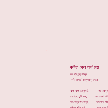
*
কবিরা কেন অর্থ চায়
কবি হরিশ্চন্দ্র মিত্র
"কবি-রহস্য" কাব্যগ্রন্থ থেকে
অহে অহে ভর্ত্তৃহরি, শত নমস্কা
তব পদে. তুমি গুরু, সত্য কথা কহি
বেদ-বাক্য তব-বাক্য, পদে পদে পাই সা
কবিত্ব ছটায় তুমি, কেবল না মোহি