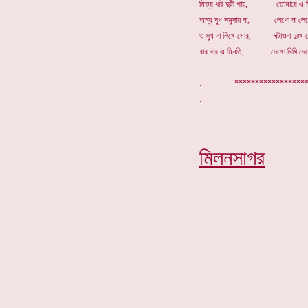
মিত্র ধরি দুটী পায়, তোমারে এ ভিক
অন্য সুখ সমুদায় না, লেখো না লেখ
ও সুখ না লিখে মোর, ঘটাওনা দুঃখ 
বার বার এ মিনতি, দেখো বিধি দেখ
. ****************
মিলনসাগর