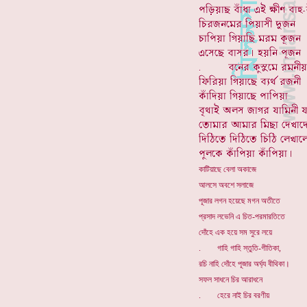
কাটিয়াছে বেলা অকাজে
আলসে অবশে সলাজে
পূজার লগন হয়েছে মগন অতীতে
প্রসাদ লভেনি এ চিত-পরমারতিতে
দোঁহে এক হয়ে সম সুরে লয়ে
. গাহি গাহি স্তুতি-গীতিকা,
রচি নাহি দোঁহে পূজার অর্ঘ্য বীথিকা।
সফল সাধনে চির আরাধনে
. হেরে নাই চির বরণীয়