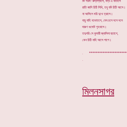
কি গরম! রুদ্ধশ্বাসে, বদ্ধ এ বাতাসে
রাতি জাগি চিঠি লিখি, তবু যদি চিঠি আসে।
না আসিলে মরি দুখে ত্রাসে।
বায়ু নাহি নভোতলে, মেঘ চলে দলে দলে
দারুণ গুমোট গৃহবাসে।
তদুপরি সে কুমারী জ্বালিলা হুতাশে,
কেন চিঠি নাহি আসে পাশে।
. ********************
মিলনসাগর