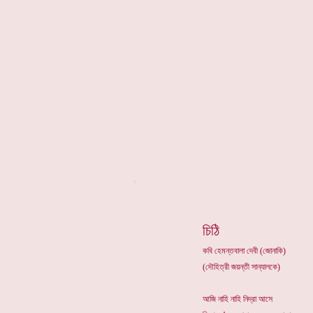
*
চিঠি
কবি হেমন্তবালা দেবী (জোনাকি)
(দৌহিত্রী জয়ন্তী সান্যালকে)
আজি নাহি নাহি নিদ্রা আসে