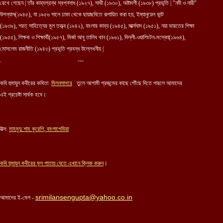
রেখে গেছেন | তাঁর কাব্যগ্রন্থ স্বপ্নসাধ (১৯২৭), সাথী (১৯৩০), অষ্টাদশী (১৯৩৮) প্রভৃতি | "নদী ও নারী"
উপন্যাস(১৯৪৫), যা ১৯৫৬ সালে ঢাকা থেকে ছায়াছবিতে রূপায়িত করা হয়, ইম্যানুয়েল কান্ট
(১৯৩৯), শরত্ সাহিত্যের মূল তত্ত্ব (১৯৪২), বাংলার কাব্য (১৯৪৫), মার্ক্সবাদ (১৯৫১), নয়া ভারতের শিক্ষা
(১৯৫৫), শিক্ষক ও শিক্ষার্থী(১৯৫৭), মির্জা আবু তালিব খান (১৯৬১), দিল্লী-ওয়াশিংটন-মস্কো(১৯৬৪),
মোসলেম রাজনীতি (১৯৪৩) প্রভৃতি প্রবন্ধ উল্লেখনীয় |
. ---
কবি হুমায়ুন কবীরের কবিতা
মিলনসাগরে
তুলে আগামী প্রজন্মের কাছে পৌঁছে দিতে পারলে আমাদের
এই প্রচেষ্টা সার্থক হবে।
উত্স:
মাহমুদু শাহ কুরেশি
,
বাংলাপেডিয়া
কবি
হুমায়ুন কবীরের
মূল পাতায় যেতে এখানে ক্লিক করুন
।
srimilansengupta@yahoo.co.in
আমাদের ই-মেল -