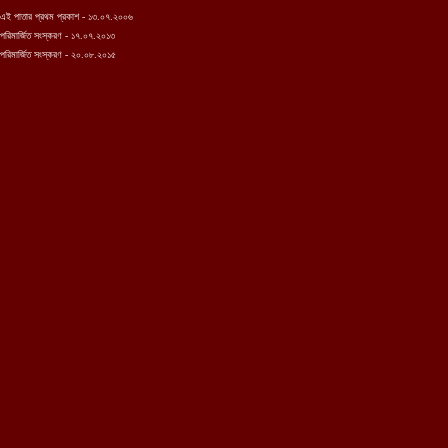
এই পাতা
র প্রথম
প্রকাশ - ১৩.০৭.২০০৬
পরিমার্জিত সংস্করণ - ১৭.০৭.২০১৩
পরিমার্জিত সংস্করণ - ২০.০৮.২০১
৫
পরি..