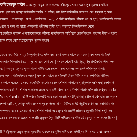
কবি হুমায়ুন কবীর
-
এর জন্ম অধুনা বাংলা দেশের ফরীদপুর জেলার কোমারপুর গ্রামে হয়েছিল |
তাঁর পুরো নাম হুমায়ুন জাহিরুদ্দীন আমীর-ই-কবীর | তাঁর পিতা কবিরুদ্দীন আহমেদ এবং ঠাকুরদা ইংরেজ
আমলে "খান বাহাদুর" উপাধি পেয়েছিলেন | ১৯২২ এ তিনি ম্যাট্রিক পরীক্ষায় প্রখম হন | প্রেসিডেনসি কলেজ
থেকে দু বছর পর হায়ার সেকেন্ডারি পরীক্ষায় তৃতীয় হন | কলকাতা বিশ্ববিদ্যালয় থেকে
ইংরেজীতে স্নাতক ও স্নাতকোত্তর পরীক্ষায় ফার্স্ট ক্লাস ফার্স্ট হয়ে রেকর্ড করেন | কলেজ জীবন থেকেই
তিনি ছাত্র নেতা হিসেবে আত্মপ্রকাশ করেন |
১৯৩২ সালে তিনি অন্ধ্র বিশ্ববিদ্যালয়ে দর্শন এর অধ্যাপক এর কাজে যোগ দেন | এক বছর পর তিনি
কলকাতা বিশ্ববিদ্যালয়ে অধ্যাপক হয়ে যোগ দেন | এখানে থেকেই তাঁর প্রত্যখ্য রাজনৈতিক জীবন শুরু
হয় | ফজলুল হক্ এর কৃষক প্রজা পার্টির হয়ে ১৯৩৭ - ১৯৪৭ সময় কাল তিনি অবিভক্ত বাংলার
বিধানসভায় প্রতিনিধিত্ব করেন | এক সময় তাঁকে তিন তিনটি ট্রেড ইউনিয়ন এর সভাপতির দায়ীত্ব
সামলাতে হয়েছে | ১৯৪৬ সালে তিনি কংগ্রেস নেতা মৌলানা আজাদের ব্যক্তিগত সচিব হন | দেশ ভাগ
হবার পরে তিনি, মৌলানা আজাদের মতন, ভারতেই থেকে যান | মৌলানা আজাদ নাকি তাঁর বিখ্যাত India
Wins Freedom বইটি কবিকে ডিকটেট করে রচনা করেছিলেন উর্দূ ভাষায় | মৌলানা যখন ভারতের প্রথম
শিক্ষা মন্ত্রী হন, হুমায়ুন কবীর তখন অন্যান্য পদের সাথে, ইউনিভারসিটি গ্রান্টস কমিশনের সভাপতির পদ
অলঙ্কৃত করেন | ১৯৫৮ সালে, মৌলানা আজাদের মৃত্যুর পর তিনিই ভারতের কেন্দ্রীয় শিক্ষা মন্ত্রী হন |
১৯৫৭ সাল থেকে ১৯৬৯ সালে তাঁর মৃত্যু পর্যন্ত, তিনি পশ্চিমবঙ্গের বশিরহাট কেন্দ্র থেকে সাংসদ ছিলেন |
তিনি রবীন্দ্রনাথ ঠাকুর দ্বারা প্রভাবিত একজন রোমান্টিক কবি এবং সাহিত্যিক হিসেবেও যথেষ্ট অবদান