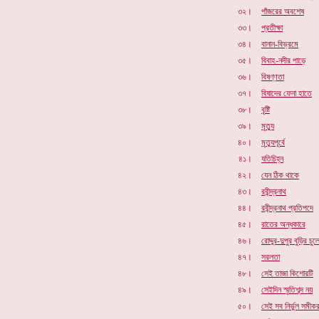
৩২।
পাঁজরের অবশেষ
৩৩।
প্রতীক্ষা
৩৪।
বানান-বিভ্রমে
৩৫।
বিবাহ-নদীর পাড়ে
৩৬।
বিষণ্ণতা
৩৭।
বিষাদের ফেনা হাতে
৩৮।
বৃষ্টি
৩৯।
মৃত্যু
৪০।
মৃত্যুপূর্বে
৪১।
যতিচিহ্ন
৪২।
যেন ঠিক থাকে
৪৩।
রবীন্দ্রনাথ
৪৪।
রবীন্দ্রনাথ প্রতিপদে
৪৫।
রাতের অন্ধকারে
৪৬।
রোদ্দুর-দুপুর বুড়ির চুল
৪৭।
সরলতা
৪৮।
সেই তাজা কিশোরটি
৪৯।
সেইদিন স্মৃতিশব্দ নয়
৫০।
সেই সব নির্ভুল সমীক