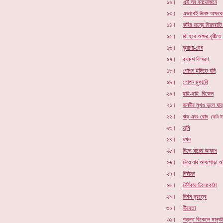
১২।
এই সব বনভোজনে
১৩।
এভাবেই উলঙ্গ অক্ষরে
১৪।
কবির জন্যে নিয়নবাতি
১৫।
কি হবে অক্ষর-বৃষ্টিতে
১৬।
কুয়াশা-মেঘ
১৭।
ক্রমশ বিস্মরণ
১৮।
গোপন ইঙ্গিতে যদি
১৯।
গোপন মুখছবি
২০।
ছাই-ছাই বিকেল
২১।
জননীর মুখও ভুলে যায়
২২।
ঝড় এবং রোদ
(কবি ঈ
২৩।
তুমি
২৪।
দখল
২৫।
নিভে যাচ্ছে আকাশ
২৬।
নিয়ে যাব আধপোড়া অ
২৭।
নির্বাসন
২৮।
নির্বিকার চিলেকোঠা
২৯।
নির্মম দূরত্বে
৩০।
নীরবতা
৩১।
পড়ন্ত বিকেলে মানুষ