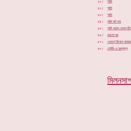
৫১।
স্মৃতি
৫২।
স্মৃতি
৫৩।
স্মৃতি
৫৪।
স্মৃতি ডট কম
৫৫।
স্মৃতি ভাঙ্গে গোপন হীর
৫৬।
হয়তো নয়
৫৭।
হেমবর্ণ বিকেল আমার
৫৮।
হোর্ডিং-এ দুঃস্বপ্ন
মিলনসা