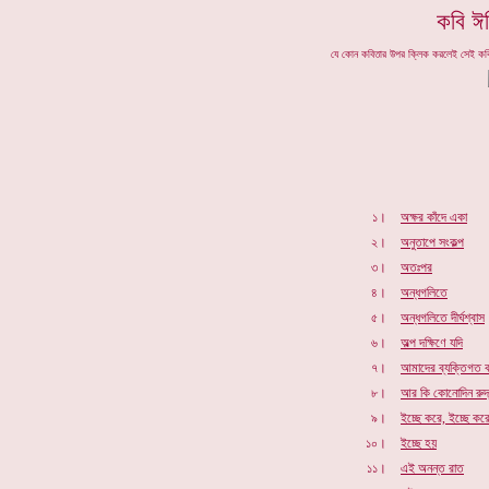
কবি
ঈ
যে কোন কবিতার উপর ক্লিক করলেই সেই ক
১।
অক্ষর কাঁদে একা
২।
অনুতাপে সংকল্প
৩।
অতঃপর
৪।
অন্ধগলিতে
৫।
অন্ধগলিতে দীর্ঘশ্বাস
৬।
অল্প দক্ষিণে যদি
৭।
আমাদের ব্যক্তিগত ক
৮।
আর কি কোনোদিন রুদ
৯।
ইচ্ছে করে, ইচ্ছে কর
১০।
ইচ্ছে হয়
১১।
এই অনন্ত রাত