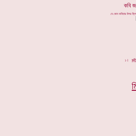
কবি জ
যে কোন কবিতার উপর ক্ল
১।
স্ত্
ম