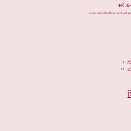
কবি জগ
যে কোন কবিতার উপর ক্লিক করলেই সেই ক
১।
পূর্
২।
ভক
ম