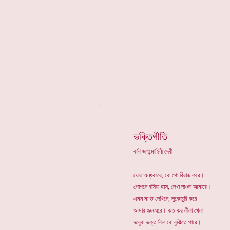
*
ভক্তিগীতি
কবি জগন্মোহিনী দেবী
ঘোর অন্ধকারে, কে গো বিরাজ করে।
গোপনে বসিয়া হাস, দেখা দাওনা আমারে।
এমন মা ত দেখিনে, লুকোচুরি করে
আমার হৃদয়ঘরে। কত কর লীলা খেলা
ভাবুক ভক্ত বিনা কে বুঝিতে পারে।