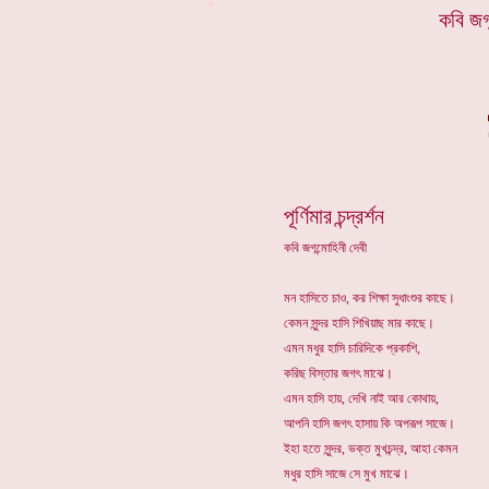
*
কবি জগ
পূর্ণিমার চন্দ্রর্শন
কবি জগন্মোহিনী দেবী
মন হাসিতে চাও, কর শিক্ষা সুধাংশুর কাছে।
কেমন সুন্দর হাসি শিখিয়াছ মার কাছে।
এমন মধুর হাসি চারিদিকে প্রকাশি,
করিছ বিস্তার জগৎ মাঝে।
এমন হাসি হায়, দেখি নাই আর কোথায়,
আপনি হাসি জগৎ হাসায় কি অপরূপ সাজে।
ইহা হতে সুন্দর, ভক্ত মুখচন্দ্র, আহা কেমন
মধুর হাসি সাজে সে মুখ মাঝে।