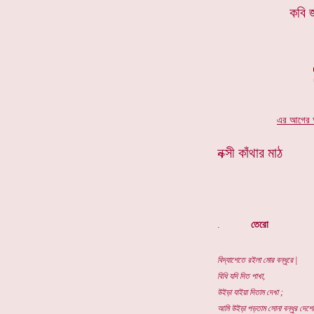
কবি জ
এর আগের অ
নক্সী কাঁথার মাঠ
.
তেরো
বিদ্যাশেতে রইলা মোর বন্ধুরে |
বিধি যদি দিত পাখা,
উইড়া যাইয়া দিতাম দেখা ;
আমি উইড়া পড়তাম সোনা বন্ধুর দেশে