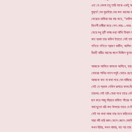
এত যে বেদনা তবু তারি মাঝে একটু 
মুহুর্তে যেন মুছাইয়া দেয় কত বরষের ব্
মেয়েরে ডাকিয়া বার বার কহে, “ভাবি
বিদেশী চাষীরা কয়ে গেল মোর---খবর 
মেয়ে শুধু দুটি ভাষা-ভরা আঁখি ফিরাল 
কত ব্যথা তার কমিল ইহাতে সেই তা
গণিতে গণিতে শ্রাবণ কাটিল, আসিল 
বিরহী নারীর নয়নের জলে ভিজিল বুকের
আজকে আসিবে কালকে আসিবে, হায় ন
ভোরের পাখির মতন শুধুই ভোরে ছেড়ে 
আজকে কত না কথা লয়ে যেন বাজিছে 
সেই যে প্রথম দেখিল রূপারে বদনা-বি
তারপর সেই হাট-ফেরা পথে তারে দেখ
ছল করে সাজু দাঁড়ায়ে থাকিত গাঁয়ের 
নানা ছুতো ধরি কত উপহার তারে যে 
সেই সব কথা আজ তার মনে করিতেছে 
সারা নদী ভরি জাল ফেলে জেলে যেমনি 
কখন উঠায়, কখন নামায়, যত লয় তার প