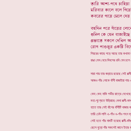
শিয়রের কাছে পড়ে আছে তার কখানা র
রাঙা মেঘ বেয়ে দিবসের রবি যেন চলে 
সারা গায় তার জড়ায়ে রয়েছে সেই নক্সী
আজও গাঁর লোকে বাঁশী বাজাইয়া গায় এ
কেহ কেহ নাকি গভীর রাত্রে দেখেছে
মহা-শূণ্যেতে উড়িয়াছে কেবা নক্সী-কাথ
হাতে তার সেই বাঁশের বাঁশীটি বাজায় ক
তারি ঢেউ লাগি এ-গাঁও ও-গাঁও গহন ব্
সেই হতে গাঁর নামটি হয়েছে নক্সী-কাঁথ
ছেলে বুড়ো গাঁর সকলেই জানে ইহার ক