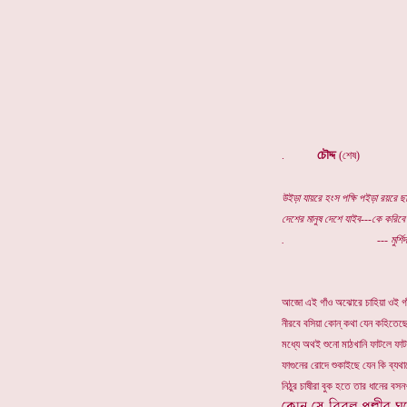
চৌদ্দ
.
(শেষ)
উইড়া যায়রে হংস পক্ষি পইড়া রয়রে ছা
দেশের মানুষ দেশে যাইব---কে করিবে 
. --- মুর্শিদা 
আজো এই গাঁও অঝোরে চাহিয়া ওই গাঁ
নীরবে বসিয়া কোন্ কথা যেন কহিতেছে
মধ্যে অথই শুনো মাঠখানি ফাটলে ফাট
ফাগুনের রোদে শুকাইছে যেন কি ব্যথা
নিঠুর চাষীরা বুক হতে তার ধানের বসন