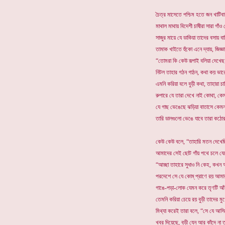
চৈত্র মাসেতে পশ্চিম হতে জন খাটিব
মাথাল মাথায় বিদেশী চাষীরা সারা গাঁও
সাজুর মায়ে যে ডাকিয়া তাদের বসায় বা
তামাক খাইতে হুঁকো এনে দ্যায়, জিজ্ঞ
“তোমরা কি কেউ রূপাই বলিয়া দেখেছ
নিটল তাহার গঠন গাঠন, কথা কয় ভারে
এমনি করিয়া বলে বুড়ী কথা, তাহারা চা
রুপারে যে তারা দেখে নাই কোথা, কে
যে গাছ ভেঙেছে ঝড়িয়া বাতাসে কেমন
তারি ডালগুলো ভেঙে যাবে তারা কঠোর
কেউ কেউ বলে, “তাহারি মতন দেখে
আমাদের সেই ছোট গাঁয় পথে চলে য
“আচ্ছা তাহারে সুধাও নি কেহ, কখন আ
পরদেশে সে যে কোম্ প্রাণে রয় আমার 
গাঙে-পড়া-লোক যেমন করে তৃণটি আঁক
তেমনি করিয়া চেয়ে রয় বুড়ী তাদের মু
মিথ্যা করেই তারা বলে, “সে যে আসিব
খবর দিয়েছে, বুড়ী যেন আর কাঁদে না