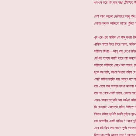
গুন গুন করে গান কভু রাঙা ঠোঁটেতে 
সেই কাঁথা আজো মেলিয়াছে সাজু যদিও
সোনার স্বপন আজিকে তাহার পুড়িয়া 
খুব ধরে ধরে আঁকিল যে সাজু রূপার বি
খানিক যাইয়া ফিরে ফিরে আসা, আঁকিল
আঁকিল কাঁথায়---আলু থালু বেশে চাহিয়
দেখিছে তাহার স্বামী তারে যায় জনমের
আঁকিতে আঁকিতে চোখে জল আসে, চাহন
বুকে কর হানি, কাঁথার উপরে পড়িল যে 
এমনি করিয়া বহুদিন যায়, মানুষে যত ন
তার চেয়ে সাজু অসহ্য ব্যথা আপনার ব
তারপর শেষে এমনি হইল, বেদনার ঘায়
এমন সোনার তনুখানি তার ভাঙিল ঝরিয়া
কি যে দারুণ রোগেতে ধরিল, উঠিতে প
শিয়রে বসিয়া দুঃখিনী জননী মুছিল নয়ন-
হায় অভাগীর একটি মানিক ! খোদা তুম
এরে যদি নিবে তার আগে তুমি মায়েরে
ফিরে চাও তুমি আল্লা রসুল ! রহমান 