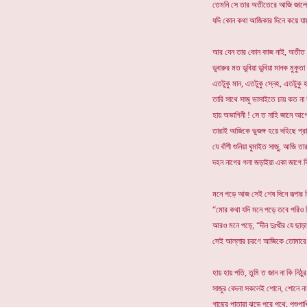
তেমনি সে তার অতীতেরে আজি জালে জ
যদি কোন কথা আজিকার দিনে কয়ে যায়
আর যেন তার কোন কাজ নাই, অতীত আ
ডুবারুর মত ডুবিয়া ডুবিয়া মানক মুকুতা
এতটুকু মান, এতটুকু স্নেহ, এতটুকু হ
তারি সাথে সাজু ভাসাইতে চায় কত না 
হায় অভাগিনী ! সে ত নাহি জানে আগে
তারাই আজিকে ভুজঙ্গ হয়ে দহিছে প্রা
যে বাঁশী শুনিয়া ঘুমাইত সাজু, আজি তার
দহন নাগের গলা জড়াইয়া একা জাগে বি
মনে পড়ে আজ সেই শেষ দিনে রূপার বি
“মোর কথা যদি মনে পড়ে তবে পরিও সি
আরও মনে পড়ে, “দীন দুঃখীর যে ছাড়
সেই আল্লার চরণে আজিকে তোমারে স
হায় হায় পতি, তুমি ত জান না কি নিঠু
সাজুর বেদনা সকলেই শোনে, শোনে ন
গাছের পাতারা ঝড়ে পরে পথে, পশুপাখি