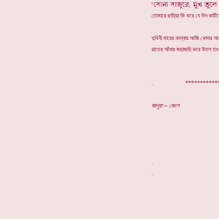
তোমারে ছাড়িয়া কি করে যে দিন কাটি
দুখিনী মায়ের কান্নায় আজি খোদার আ
রাতের আঁধার জড়াজড়ি করে উতল হাও
. *************
জালুয়া = জেলে