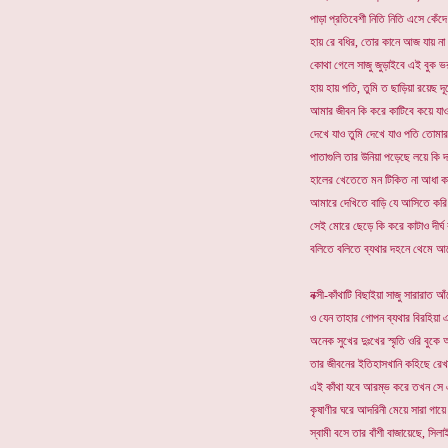
পাড়া প্রতিবেশী নিতি নিতি এসে কেঁদে
হায় রে বধির, তোর কানে আজ যায় না 
কোথা গেলে সাজু জুড়াইবে এই বুক ভরা
হায় হায় পতি, তুমি ত ছাড়িয়া রয়েছ দ
আমার জীবন কি করে কাটিবে কয়ে যা
দেখে যাও তুমি দেখে যাও পতি তোমা
পাতাগুলি তার উনিয়া পড়েছে লয়ে কি দা
হালের খেতেতে মন টিকিত না আধা কা
আমারে দেখিতে বাড়ি যে আসিতে করি 
সেই মোরে ছেড়ে কি করে কাটাও দীর্ঘ
বলিতে বলিতে ব্যথার দহনে থেমে আস
নক্সী-কাঁথাটি বিছাইয়া সাজু সারারাত আ
ও যেন তাহার গোপন ব্যথার বিরহিয়া 
অনেক সুখের দুঃখের স্মৃতি ওরি বুকে
তার জীবনের ইতিহাসখানি কহিছে রেখা
এই কাঁথা যবে আরম্ভ করে তখন সে 
কৃষাণীর ঘরে আদরিনী মেয়ে সারা গায়ে 
স্বামী বসে তার বাঁশী বাজায়েছে, সি