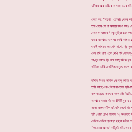
দুনিয়ায় আর কহিবে না কেহ তারে যদি
মেয়ে কয়, “মাগো ! তোমার বেদনা আম
তার চেয়ে যেগো অসহ্য ব্যথা ভাঙে ম
সোনা মা আমার ! চক্ষু মুছিয়া কথা শো
ঘরের মেঝেয় মেলে ধর দেখি আমার নক্স
একটু আমারে ধর দেখি মাগো, সূঁচ সুত
শেষ ছবি খানা এঁকে দেখি যদি কোন সু
পাণ্ডুর হাতে সূঁচ লয়ে সাজু আঁকে খুব 
আঁকিয়া আঁকিয়া আঁখিজল মুছে দেখে ক
কাঁথার উপরে আঁকিল যে সাজু তাহার ক
তারি কাছে এক গেঁয়ো রাখালের ছবিখানি
রাত আন্ধার কবরের পাশে বসি বিরহী 
অঝোরে বাজায় বাঁশের বাঁশীটি বুক যা
মনের মতন আঁকি এই ছবি দেখে বার ব
দুটি পোড়া চোখ বারবার শুধু অশ্রুতে 
দেখিয়া দেখিয়া ক্লান্ত হইয়া কহিল ম
“সোনা মা আমার! সত্যিই যদি তোরে দি