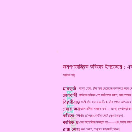
*
জনগণতান্ত্রিক কবিতার ইশতেহার : এ
জয়দেব বসু
কাব্য হোক, চাঁদ আর মেয়েদের কলস্বরে ভরে গেছ
কবিদের চরিত্র তো সর্বলোকে জানে, আর তাদের
. দেখি চাঁদ বা মেয়ের দিকে ফাঁক পেলে আরেঠারে 
.ভাবে কবিতা বানানো যাক--- এসো, লেখাপড়া ক
.খার দু’বছর পোস্টার সেঁটে নেওয়া ভালো,
মের ফলে বিষয় মজবুত হয়----- এবং,সমান ভাল
, জল তোলা, মানুষের কাছাকাছি থাকা |