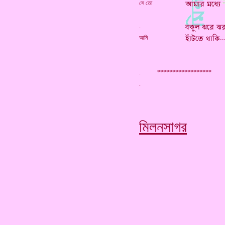
সে তো
.
আমি
. ******************
মিলনসাগর