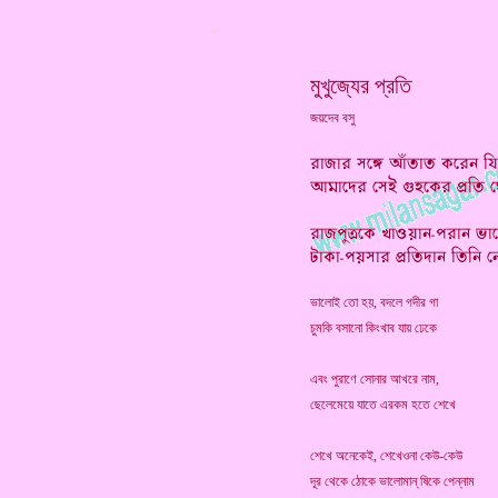
*
মুখুজ্যের প্রতি
জয়দেব বসু
ভালোই তো হয়, বদলে গদীর গা
চুমকি বসানো কিংখাব যায় ঢেকে
এবং পুরাণে সোনার আখরে নাম,
ছেলেমেয়ে যাতে এরকম হতে শেখে
শেখে অনেকেই, শেখেওনা কেউ-কেউ
দূর থেকে ঠোকে ভালোমান্ ষিকে পেন্নাম