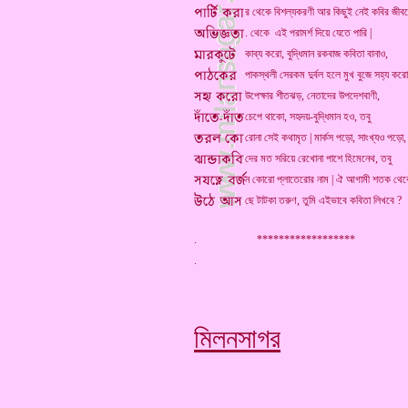
র থেকে বিশল্যকরণী আর কিছুই নেই কবির জীব
. থেকে এই পরামর্শ দিয়ে যেতে পারি |
কাব্য করো, বুদ্ধিমান রকবাজ কবিতা বানাও,
পাকস্থলী সেরকম দুর্বল হলে মুখ বুজে সহ্য কর
উপেক্ষার শীতঝড়, নেতাদের উপদেশবাণী,
চেপে থাকো, সহৃদয়-বুদ্ধিমান হও, তবু
রোনা সেই কথামৃত | মার্কস পড়ো, সাংখ্যও পড়ো,
দের মত সরিয়ে রেখোনা পাশে হিমেনেথ, তবু
ন কোরো প্লাতেরোর নাম | ঐ আগামী শতক থে
ছে টাটকা তরুণ, তুমি এইভাবে কবিতা লিখবে ?
. ******************
মিলনসাগর