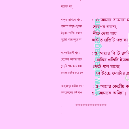
জয়দেব বসু
গন্ধক মাখানো শব্দ :
প্রথমে দাঁড়াও শূন্যে
উড়ন্ত গালিচা থেকে
লুয়ান্ডা শহর জুড়ে অ
সংসদবিরোধী শব্দ :
ছেড়োনা আমার হাত
মুম্বই শহরের বোবা
তাদের বেষ্টন করে জে
আক্রান্ত মরীয়া শব্দ :
কমরেডদের কষ্ট দাও
. ******************