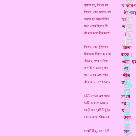
কুয়াশা হয়, লিখেছ তা
লিখেছ, কেন জলের ফোঁ
পড়লে হয় আগুনবিক্রি
ফলে এবার হিরন্ময় শী
নষ্ট হল কারণহীন কাজে
লিখেছ, কেন নিন্দুকের
বিষলালায় সিক্ত হয়ে থা
কীভাবে, পথে বেরিয়ে
অতর্কিতে কামড়ে ধরে
ফলে এবার কাজপাগল
নষ্ট হল মনের পক্ষাঘাতে
ঠোঁটের পাতা অল্প মেলে
তৈরি করে নগর-মহান
সান্ত্রী যার প্রতিটি ইন্দ্রি
কেমন আছে শরীর-মন
লেখনি কিছু তেমন ইতি