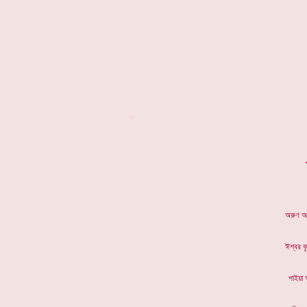
*
অরুণ 
ঈশ্বর
পাইয়