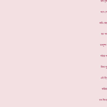
বসি ব
শুনে
করি যো
যত 
বনপুষ
লইয়া
কিবা
এই ত
করি
তব সিং