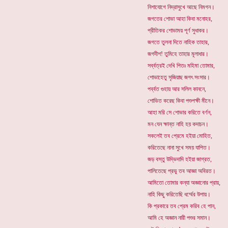
নিশাযোগে নিদ্রাসুখে আছে নিমগন।
জগতের শোভা আহা কিবা মনোহর,
প্রীতিকর শোভাময় পূর্ণ সুধাকর।
জগতে তুলনা দিতে নাহিক তাহার,
জগদীশ! তুমিহে তাহার মূলাধার।
সর্ব্বত্রই দেখি পিতঃ মহিমা তোমার,
শোভাহেতু সৃজিয়াছ জগৎ সংসার।
পর্ব্বত গুহায় আর সলিল কাননে,
শোভিত করেছ কিবা পশুপক্ষী মীনে।
আহা মরি সে শোভার করিতে বর্ণন,
মন যেন ক্ষান্ত নাহি হয় কদাচন।
সকলেই তব প্রেমে হইয়া মোহিত,
করিতেছে নানা সুখে সময় যাপিত।
জড় বস্তু উদ্ভিদাদি হইয়া জাগ্রত,
পালিতেছে প্রভু তব আজ্ঞা অবিরত।
আমিতো তোমার কন্যা অজ্ঞানোর প্রায়,
নাহি কিছু করিতেছি ধর্ম্মের উপায়।
কি প্রকারে তব প্রেম করিব হে পান,
আমি হে অজ্ঞান নারী পশুর সমান।