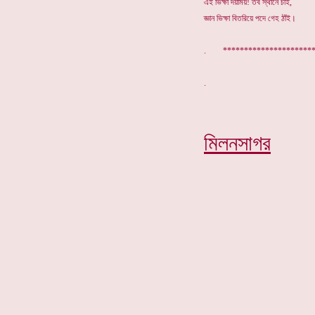
এই ভিক্ষা দয়াময়! তব স্থানে চাই,
জ্ঞান ভিক্ষা বিতরিয়ে পদে গেহ ঠাঁই।
. *********************
মিলনসাগর