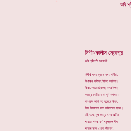
*
কবি শ
নিশীথকালীন স্তোত্র
কবি শ্রীমতী জয়কালী
নিশীথ সময় ক্রমে সময় পাইয়া,
নিশানাথ সঙ্গীসহ উদিত আসিয়া।
কিবা শোভা হইয়াছে গগন উপর,
নজ্ঞত্র বেষ্টিত তথা পূর্ণ শশধর।
পশুপক্ষি আদি যত হয়েছে নীরব,
নিজ নিজালয়ে বসে করিতেছে স্তব।
বহিতেছে সুখ সেব্য মলয় অনিল,
ধরেছে গগন, বর্ণ সমুজ্জ্বল নীল।
জলচর ভূচর খেচর জীবগণ,