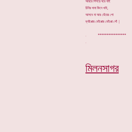
আয়রে পিঁপড়ে ঘরে যাই
চিনির দানা কিনে খাই,
আসবে না আর ডেঁয়ের পো
ভ্যাঁপ্পোর ভোঁপ্পোর ভোঁপ্পো পোঁ |
. *************
মিলনসাগর