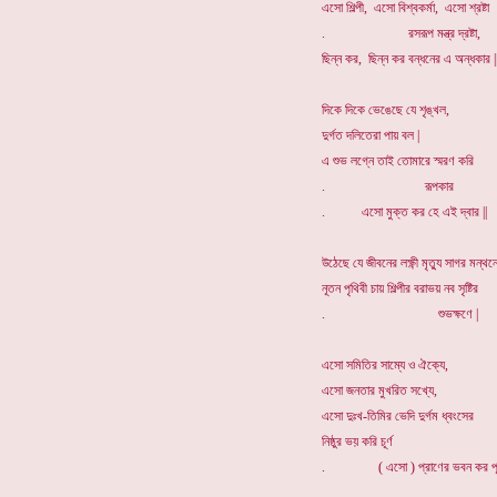
এসো শিল্পী, এসো বিশ্বকর্মা, এসো শ্রষ্টা
. রসরূপ মন্ত্র দ্রষ্টা,
ছিন্ন কর, ছিন্ন কর বন্ধনের এ অন্ধকার |
দিকে দিকে ভেঙেছে যে শৃঙ্খল,
দুর্গত দলিতেরা পায় বল |
এ শুভ লগ্নে তাই তোমারে স্মরণ করি
. রূপকার
. এসো মুক্ত কর হে এই দ্বার ||
উঠেছে যে জীবনের লক্ষ্ণী মৃত্যু সাগর মন্থন
নূতন পৃথিবী চায় শিল্পীর বরাভয় নব সৃষ্টির
. শুভক্ষণে |
এসো সমিতির সাম্যে ও ঐক্যে,
এসো জনতার মুখরিত সখ্যে,
এসো দুঃখ-তিমির ভেদি দুর্গম ধ্বংসের
নিষ্ঠুর ভয় করি চূর্ণ
. ( এসো ) প্রাণের ভবন কর পূর্