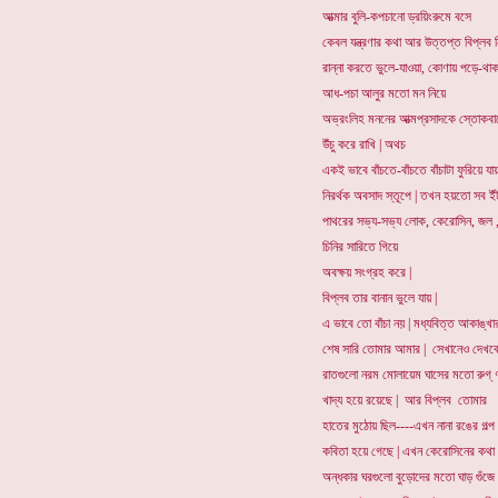
আত্মার বুলি-কপচানো ড্রয়িংরুমে বসে
কেবল যন্ত্রণার কথা আর উত্তপ্ত বিপ্লব 
রান্না করতে ভুলে-যাওয়া, কোণায় পড়ে-থাক
আধ-পচা আলুর মতো মন নিয়ে
অভ্রংলিহ মননের আত্মপ্রসাদকে স্তোকবা
উঁচু করে রাখি | অথচ
একই ভাবে বাঁচতে-বাঁচতে বাঁচাটা ফুরিয়ে য
নিরর্থক অবসাদ স্তূপে | তখন হয়তো সব ইঁ
পাথরের সভ্য-সভ্য লোক, কেরোসিন, জল ,
চিনির সারিতে গিয়ে
অবক্ষয় সংগ্রহ করে |
বিপ্লব তার বানান ভুলে যায় |
এ ভাবে তো বাঁচা নয় | মধ্যবিত্ত আকাঙ্খা
শেষ সারি তোমার আমার | সেখানেও দেখব
রাতগুলো নরম মোলায়েম ঘাসের মতো রুগ্ 
খাদ্য হয়ে রয়েছে | আর বিপ্লব তোমার
হাতের মুঠোয় ছিল----এখন নানা রঙের গল্
কবিতা হয়ে গেছে | এখন কেরোসিনের কথা 
অন্ধকার ঘরগুলো বুড়োদের মতো ঘাড় গুঁজ