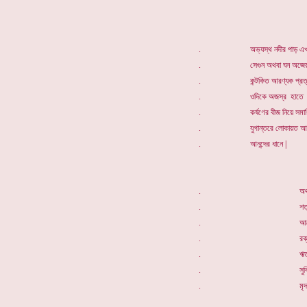
. অভ্যস্থ নদীর পাড় এখানে
. সেগুন অথবা ঘন অজেয় শিমু
. কন্টকিত আরণ্যক প্রত্যয়ে 
. ওদিকে অজস্র হাতে
. কর্ষণের বীজ নিয়ে সমাধিস্
. যুগান্তরে লোকায়ত আদিম শ্
. আনন্দের ধানে |
. অথচ সংহত সব, নির্
. শত্রুঘ্ন শিবিরে | তাই
. আরোগ্যের স্
. রক্ত ক্লেদ গ্লান
. ঋতায়ত চিত্ত মধ্ব
. সুবিন্যস্ত বিপ্লবে
. মৃদঙ্গ বাদিত্রে মগ্