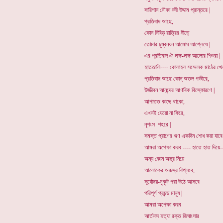
সারিগান নৌকা নদী উদ্দাম প্রান্তরে |
প্রতিবাদ আছে,
কোন নিবিড় রাত্রির নীড়ে
তোমার চুম্বনঘন আমোঘ আশ্লেষে |
এর প্রতিবাদ ঐ লক্ষ-লক্ষ আলোর শিশুরা |
হাততালি---- কোলাহল সম্মেলক মাঠের খে
প্রতিবাদ আছে কোন্ অতল গভীরে,
উজ্জীবন আনন্দের আণবিক বিস্ফোরণে |
আপাতত কাছে থাকো,
এখনই যেয়ো না ফিরে,
নৃশংস শহরে |
সমস্ত প্রাণের ঋণ একদিন শোধ করা যাবে
আমরা অপেক্ষা করব ---- হাতে হাত দিয়ে-
অন্য কোন অস্ত্র নিয়ে
আলোকের অজস্র বিপ্লবে,
সূর্যোদয়-মুকুট পরা উঠে আসবে
পরিপূর্ণ প্রচন্ড মানুষ |
আমরা অপেক্ষা করব
আর্তনাদ হত্যা রক্ত জিঘাংসার