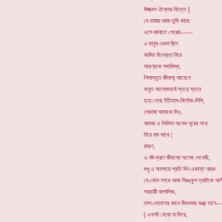
উজ্জ্বল ঐক্যের বিত্তে ||
যে ভাষায় আজ তুমি কাছে
এসে জানাতে পেরেছ------
এ মানুষ একদা ছিল
আদিম হিংস্রতা নিয়ে
আরণ্যকে সমাধিস্থ,
শিলাস্তৃত জীবাশ্ম আবেগে
অযুত আলোকবর্ষে স্তরে স্তরে
হয়ে গেছে ইতিহাস-নির্মোক-লিপি,
সেভাষা আমাকে দিও,
আমার এ নির্বাসন অনেক দূরের পথে
নিয়ে যাব সাথে |
কারণ,
এ নষ্ট-ভ্রূণ জীবনের অনেক দেখেছি,
শুধু এ অবক্ষয়ে প্রতি দিন একান্ত নায়ক
যে-কোন নগরে আজ নিরঙ্কুশ ত্রাটকে আস
শবাচারী কাপালিক,
তাল-বেতালের কানে বীভৎসার মন্ত্র হানে---
( এখনই যেয়ো না ফিরে,