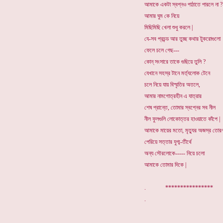
আমাকে একটা স্বপ্নও পাঠাতে পারলে না ?
আমার ঘুম কে নিয়ে
মিছিমিছি খেলা শুধু করলে |
যে-সব প্রচন্ড আর তুচ্ছ কথার টুকরোগুলো
ফেলে চলে গেছ---
কোন্ সংসারে তাকে গুছিয়ে তুলি ?
যেখানে সহস্র টানে মর্ত্যলোক টেনে
চলে নিয়ে যায় বিস্মৃতির অতলে,
আমার নামগোত্রহীন এ যাত্রার
শেষ প্রান্তে, তোমার স্বপ্নের সব নীল
নীল ফুলগুলি লোকোত্তর হাওয়াতে কাঁপে |
আমাকে মায়ের মতো, মৃত্যুর অজস্র তোর
পেরিয়ে সত্তার যুগ্ম-তীর্থে
অন্য সৌরলোকে----- নিয়ে চলো
আমাকে তোমার দিকে |
. *************