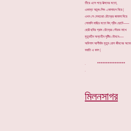
তীরে এসে পড়ে উত্সবের মতো,
একান্ত আনন্দ-শিশু -কোলাহল নিয়ে |
এখন সে মেঘচেরা রৌদ্রের জানালা দিয়ে
সোনালি মাছির মতো উদ্ গ্রীব ছোটে-----
ছোট্ট ছবির গ্রাম রৌদ্রের সৌরভ মাখে
মৃত্যুহীন অন্তহীন সৃষ্টির যৌবনে----
অবিশাপ আশীর্বাদ মৃত্যু রোগ জীবনের অম
যযাতি এ কাল |
. *************
মিলনসাগর