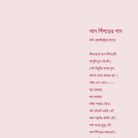
*
লাল পিঁপড়ের গান
কবি জ্যোতিরিন্দ্র মৈত্র
পিঁপড়েকে বলে পিঁপড়েনী
আলুনি চুল বেঁধেনি |
সেই বিনুনির ডগায় ফুল
কালো মেঘে বাজের দুল |
হঠাৎ এল ধেয়ে-------
দুড় দুড়াদুড়
গুড় গুড়াগুড়
দস্যি পাড়ার ডেঁয়ে |
ধাই খটাখট চরকি ভোঁ
বাজ শকুনির ঝটতি ছোঁ |
লক্ষ ধড়ের মুন্ডু নেই
লাল পিঁপড়ের কামড়েই |