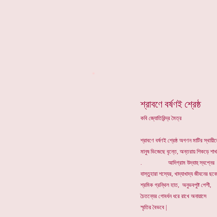
*
শ্রাবণে বর্ষণই শ্রেষ্ঠ
কবি জ্যোতিরিন্দ্র মৈত্র
শ্রাবণে বর্ষণই শ্রেষ্ঠ অগণন মাটির স্থায়ীত
মানুষ ভিজেছে বৃন্তে, অন্তরায় শিকড়ে শা
. আদিগ্রাম উদ্বাহু স্বপ্নের
বাস্তুহারা শস্যের, খাদ্যাখাদ্য জীবনের ছকে
শ্রমিক গ্রন্থিল হাত, অনুভবপুষ্ট পেশী,
চৈতন্যের গোবর্ধন ধরে রাখে অনায়াসে
স্মৃতির বৈভবে |