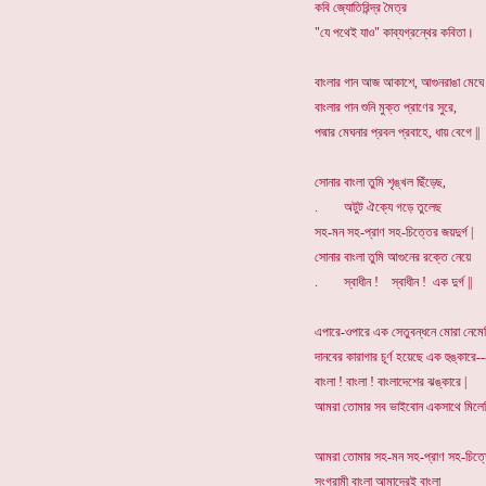
কবি জ্যোতিরিন্দ্র মৈত্র
"যে পথেই যাও" কাব্যগ্রন্থের কবিতা।
বাংলার গান আজ আকাশে, আগুনরাঙা মেঘে 
বাংলার গান শুনি মুক্ত প্রাণের সুরে,
পদ্মার মেঘনার প্রবল প্রবাহে, ধায় বেগে ||
সোনার বাংলা তুমি শৃঙ্খল ছিঁড়েছ,
. অটুট ঐক্যে গড়ে তুলেছ
সহ-মন সহ-প্রাণ সহ-চিত্তের জয়দুর্গ |
সোনার বাংলা তুমি আগুনের রক্তে নেয়ে
. স্বাধীন ! স্বাধীন ! এক দুর্গ ||
এপারে-ওপারে এক সেতুবন্ধনে মোরা নেমেছ
দানবের কারাগার চূর্ণ হয়েছে এক হুঙ্কারে--
বাংলা ! বাংলা ! বাংলাদেশের ঝঙ্কারে |
আমরা তোমার সব ভাইবোন একসাথে মিলেছি
আমরা তোমার সহ-মন সহ-প্রাণ সহ-চিত্ত
সংগ্রামী বাংলা আমাদেরই বাংলা