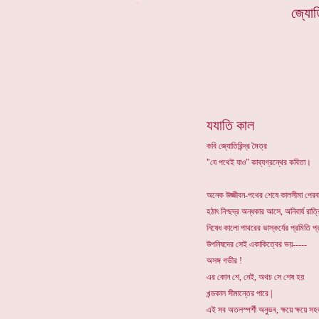
*
জ্যোতি
যযাতি কাল
কবি জ্যোতিরিন্দ্র মৈত্র
"যে পথেই যাও" কাব্যগ্রন্থের কবিতা
অনেক উজ্জীবন-পথের শেষে কালসীমা পের
হঠাৎ নিশ্ছদ্র অন্ধকার আসে, অনিবার্য রাত্
নিষেধ কালো পাথরের ভাস্কর্যের প্রমিতি প্র
উপনিষদের সেই একাকিত্বের ভয়-----
অসঙ্গ গভীর !
এর কোন শে, নেই, অথচ সে শেষ হয়
খন্ডকাল সীমান্তের পারে |
এই সব অতলস্পর্শী অনুভব, ক্ষয়ে ক্ষয়ে স