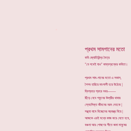
*
প্রথম সামগানের মতো
কবি জ্যোতিরিন্দ্র মৈত্র
"যে পথেই যাও" কাব্যগ্রন্থের কবিতা।
প্রথম সাম-গানের মতো এ সকাল,
শৈশব হারিয়ে মাংসাশী হয়ে উঠেছে |
দ্বিপ্রহর প্রহর নখর-------
ছিঁড়ে নেবে শকুনের উদ্গ্রীর থাবায়
স্নেহসিক্ত জীবনের নরম দেহকে |
সন্ধ্যা নামে বিচ্ছেদের ষড়যন্ত্র নিয়ে |
আজকে এরই মধ্যে কাজ করে যেতে হবে,
বঞ্চনা আর শোষণের শীতে জমা মানুষের