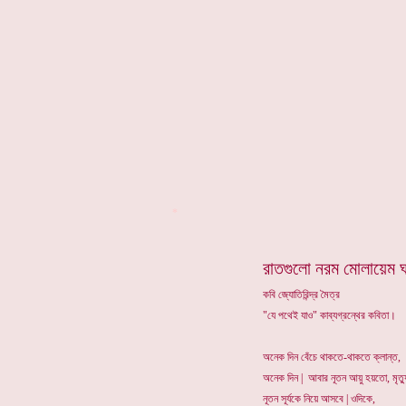
*
রাতগুলো নরম মোলায়েম 
কবি জ্যোতিরিন্দ্র মৈত্র
"যে পথেই যাও" কাব্যগ্রন্থের কবিতা।
অনেক দিন বেঁচে থাকতে-থাকতে ক্লান্ত,
অনেক দিন | আবার নূতন আয়ু হয়তো, মৃত্
নূতন সূর্যকে নিয়ে আসবে | ওদিকে,