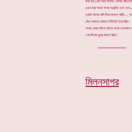
কথা কয় | চাল আর বিপ্লব | কাপড় আর বিপ
এখন মড়া শবের গন্ধে আনন্দিত হতে হবে-
একটা গানের কলি নিয়ে ভাবতে থাকি--- ক
বেঁচে থাকতে-থাকতে ইতিহাস হয়ে উঠব
পরের বোঝা বইতে-বইতে কখন একেবারে 
শেষ দিনের চূড়ায় জ্বলে উঠব |
. *************
মিলনসাগর