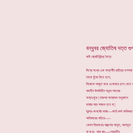
*
বন্ধুবর জ্যোতিষ দত্ত গু
কবি জ্যোতিরিন্দ্র মৈত্র
দিনের মধ্যে এক অন্তর্লীন রাত্রির তপস্যা
তাকে খুঁজে নিতে হলে,
নিজেকে সম্বৃত করে একেবারে চলে যেতে 
নামহীন উপাধিহীন অখন্ড সময়ের
অন্তঃপুরে | তারপর সম্বোধন অধুনাতন
ভাষায় আর সম্ভব হবে না |
দ্বন্দ্ব-সংঘর্ষের ভাষা----কর্তা-কর্ম-অধিকর
অধিকারের বাইরে-----
কেবল ফিরসবের যন্ত্রণায় আবৃত, আস্তৃত
না না রং, নানা শব্দ----প্রেমহীন