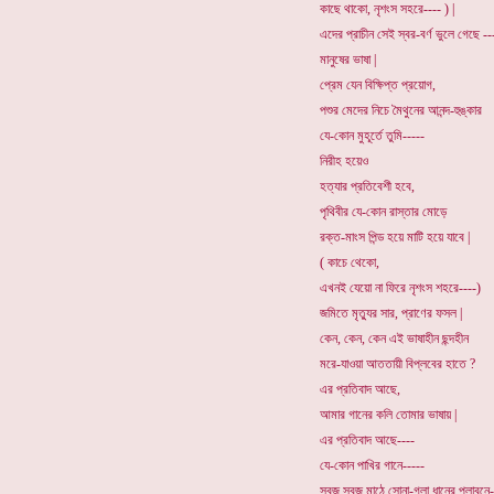
কাছে থাকো, নৃশংস সহরে---- ) |
এদের প্রাচীন সেই স্বর-বর্ণ ভুলে গেছে --
মানুষের ভাষা |
প্রেম যেন বিক্ষিপ্ত প্রয়োগ,
পশুর মেদের নিচে মৈথুনের আনন্দ-হুঙ্কার
যে-কোন মুহূর্তে তুমি-----
নিরীহ হয়েও
হত্যার প্রতিবেশী হবে,
পৃথিবীর যে-কোন রাস্তার মোড়ে
রক্ত-মাংস পিন্ড হয়ে মাটি হয়ে যাবে |
( কাচে থেকো,
এখনই যেয়ো না ফিরে নৃশংস শহরে----)
জমিতে মৃত্যুর সার, প্রাণের ফসল |
কেন, কেন, কেন এই ভাষাহীন ছন্দহীন
মরে-যাওয়া আততায়ী বিপ্লবের হাতে ?
এর প্রতিবাদ আছে,
আমার গানের কলি তোমার ভাষায় |
এর প্রতিবাদ আছে----
যে-কোন পাখির গানে-----
সবুজ সবুজ মাঠে সোনা-গলা ধানের প্লাবনে-