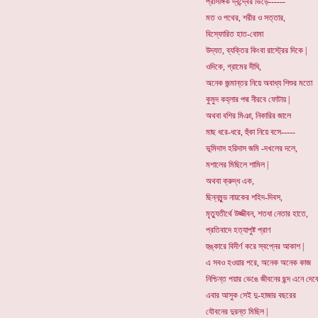
প্রাসঙ্গিক দ্বন্দ্বের ভিড়ে------
মত ও পথের, শরীর ও সত্তার,
বিস্ফোরিত হাত-বোমা
উদ্যত, ব্যক্তির কিংবা রাস্ট্রের দিকে |
ওদিকে, গ্রামের দীঘি,
অনেক জন্মান্তর নিয়ে অবাধ্য শিশুর মতো
কুমুদ কহ্লার পদ্ম নীরবে ফোটায় |
অথবা বশির মিঞা, নিকারির জালে
মাছ ধরে-ধরে, হুঁকা নিয়ে বসে-----
ভূমিদাস হরিদাস জমি -দখলের দলে,
মশালের মিছিলে শামিল |
অথবা ক্রুদ্ধ এক,
ছিন্নমুন্ড নায়কের শহিদ-দিবস,
মৃত্যুতীর্থে উজ্জীবন, শতধা নেতার হাতে,
প্রতিবাদে হত্যাপুষ্ট প্রাণ
হুঙ্কারে বিদীর্ণ করে স্বপ্নের আকাশ |
এ সবও হওয়ার পরে, অনেক অনেক কাজ
নিশ্চিন্ত পয়ার ভেঙে জীবনের ছন্দ এনে দেবে
এবার আসুক সেই দু-হাজার বছরের
যৌবনের দুরন্ত মিছিল |