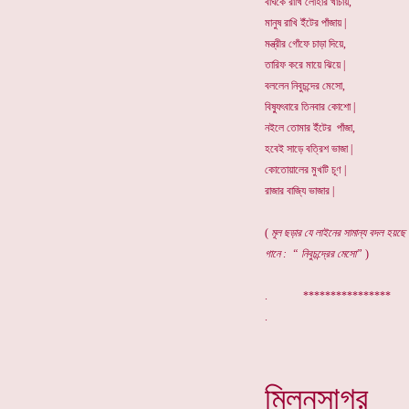
বাঘকে রাখি লোহার খাঁচায়,
মানুষ রাখি ইঁটের পাঁজায় |
মন্ত্রীর গোঁফে চাড়া দিয়ে,
তারিফ করে মায়ে ঝিয়ে |
বললেন নিবুচন্দের মেসো,
বিষ্যুৎবারে তিনবার কোশো |
নইলে তোমার ইঁটের পাঁজা,
হবেই সাড়ে বত্রিশ ভাজা |
কোতোয়ালের মুখটি চূণ |
রাজার বাজ্যি ভাজার |
(
মূল ছড়ার যে লাইনের সামান্য বদল হয়ছে
গানে : “ নিবুচন্দ্রের মেসো”
)
. *************
মিলনসাগর