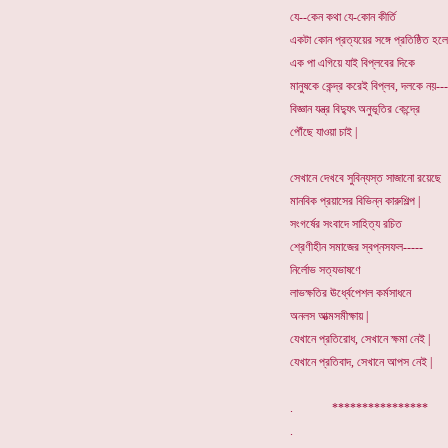
যে--কেন কথা যে-কোন কীর্তি
একটা কোন প্রত্যয়ের সঙ্গে প্রতিষ্ঠিত হলে
এক পা এগিয়ে যাই বিপ্লবের দিকে
মানুষকে কেন্দ্র করেই বিপ্লব, দলকে নয়---
বিজ্ঞান যন্ত্র বিদ্যুৎ অনুভূতির কেন্দ্রে
পৌঁছে যাওয়া চাই |
সেখানে দেখবে সুবিন্যস্ত সাজানো রয়েছে
মানবিক প্রয়াসের বিভিন্ন কারুশিল্প |
সংগর্ষের সংবাদে সাহিত্য রচিত
শ্রেণীহীন সমাজের স্বপ্নসফল-----
নির্লোভ সত্যভাষণে
লাভক্ষতির ঊর্ধ্বেপেশল কর্মসাধনে
অনলস আত্মসমীক্ষায় |
যেখানে প্রতিরোধ, সেখানে ক্ষমা নেই |
যেখানে প্রতিবাদ, সেখানে আপস নেই |
. *************