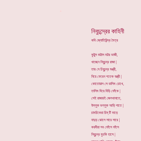
*
নিবুচন্দ্রের কাহিনী
কবি জ্যোতিরিন্দ্র মৈত্র
কুট্টুস কট্টাস মট্টর ভাজী,
খাচ্ছেন নিবুচন্দ্র রাজা |
তার যে ঢিবুচন্দ্র মন্ত্রী,
নিয়ে ফেরেন শতেক যন্ত্রী |
কোতোয়াল সে ডালিম চোখে,
তালিম দিয়ে বিড়ি ফোঁকে |
সেই রাজারই জেলখানাতে,
উল্লুক ভল্লুক আড়ি পাতে |
চামচিকেরা চিম্ টি মাড়ে
বাদুড় ঝোলে সারে সারে |
কয়দীরা সব ফোঁসে ফাঁসে
নিবুচন্দ্র মুচকি হাসে |