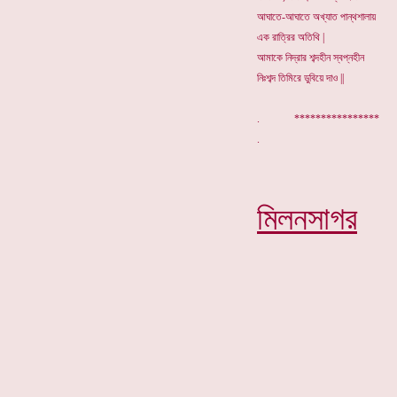
আঘাতে-আঘাতে অখ্যাত পান্থশালায়
এক রাত্রির অতিথি |
আমাকে নিদ্রার শব্দহীন স্বপ্নহীন
নিঃশব্দ তিমিরে ডুবিয়ে দাও ||
. *************
মিলনসাগর