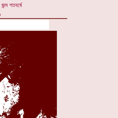
 জন্ম শতবর্ষে
)