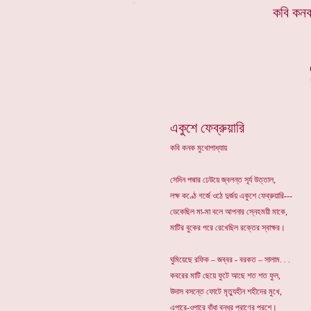
*
কবি
কনক
একুশে ফেব্রুয়ারি
কবি কনক মুখোপাধ্যায়
সেদিন পদ্মার ঢেউয়ে জ্বলন্ত সূর্য উত্তাল,
লক্ষ কণ্ঠে গর্জে ওঠে দুর্জয় একুশে ফেব্রুয়ারি---
ডেকেছিল মা-মা বলে আপনার স্নেহময়ী মাকে,
মাটির বুকের পরে রেখেছিল রক্তের স্বাক্ষর।
ঘুমিয়েছে রফিক – জব্বর - বরকত – সালাম. . .
কবরের মাটি ছেয়ে ফুটে আছে শত শত ফুল,
উদাস বসন্তে ফোটে মৃত্যুহীন শহীদের মুখে,
এপারে-ওপারে বাঁধা বন্ধুর প্রাণের পরশে।