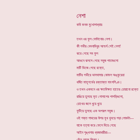
নেশা
কবি কনক মুখোপাধ্যায়
তখন ওর ফুল ফোটানোর নেশা।
কী গভীর বেদনাবিধুর আশ্চর্য সেই নেশা!
ঝরে গেছে সব ফুল
আগুনে ঝলসে গেছে সবুজ পাতাগুলো
মাটি ভিজে গেছে রক্তে,
মাটির গভীরে ভালবাসার কোমল অঙ্কুরেরা
ধর্ষিত মাতৃগর্ভের রক্তাক্ত মাংসপিণ্ড।
ও তখন একমনে ওর ক্ষতবিক্ষত হাতের চোয়ানো রক্তে
রাঙিয়ে তুলছে মৃত গোলাপের পাপড়িগুলো,
চোখের জলে ধুয়ে ধুয়ে
ফুটিয়ে তুলছে এক অপরূপ সবুজ।
ওই শক্ত পাথরের উপর মুখ থুবড়ে পড়া লোকটা---
যাকে হত্যা করে ফেলে দিয়ে গেছে
আইন শৃঙ্খলার ধ্বজাধারীরা---
বেঁচে আছে কিন্তু।