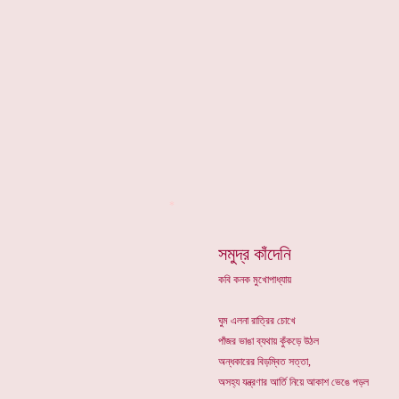
*
সমুদ্র কাঁদেনি
কবি কনক মুখোপাধ্যায়
ঘুম এলনা রাত্রির চোখে
পাঁজর ভাঙা ব্যথায় কুঁকড়ে উঠল
অন্ধকারের বিড়ম্বিত সত্তা,
অসহ্য যন্ত্রণার আর্তি নিয়ে আকাশ ভেঙে পড়ল