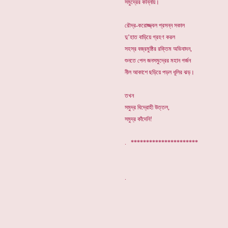
সমুদ্রের কান্নায়।
রৌদ্র-করোজ্জ্বল প্রসন্ন সকাল
দু’হাত বাড়িয়ে গ্রহণ করল
সহস্র বজ্রমুষ্ঠির রক্তিম অভিবাদন,
শুনতে পেল জনসমুদ্রের মহান গর্জন
নীল আকাশে ছড়িয়ে পড়ল ধূলির ঝড়।
তখন
সমুদ্র বিদ্রোহী উত্তল,
সমুদ্র কাঁদেনি!
. **********************