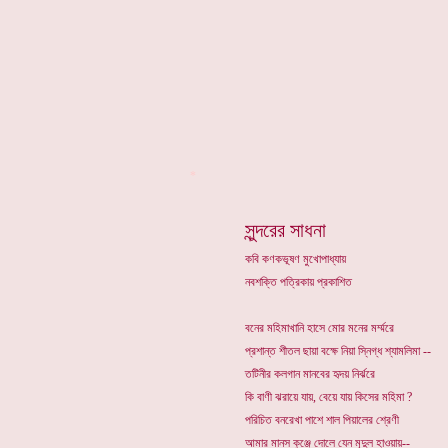
*
সুন্দরের সাধনা
কবি কণকভূষণ মুখোপাধ্যায়
নবশক্তি পত্রিকায় প্রকাশিত
বনের মহিমাখানি হাসে মোর মনের মর্ম্মরে
প্রশান্ত শীতল ছায়া বক্ষে নিয়া স্নিগ্ধ শ্যামলিমা --
তটিনীর কলগান মানবের হৃদয় নির্ঝরে
কি বাণী ঝরায়ে যায়, বেয়ে যায় কিসের মহিমা ?
পরিচিত বনরেখা পাশে শাল পিয়ালের শ্রেণী
আমার মানস কুঞ্জে দোলে যেন মৃদুল হাওয়ায়--