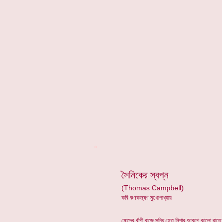
*
সৈনিকের স্বপ্ন
(Thomas Campbell)
কবি কণকভূষণ মুখোপাধ্যায়
মোদের বাঁশী বাজে সন্ধি হেতু নিশার আকাশ কালো রাতে