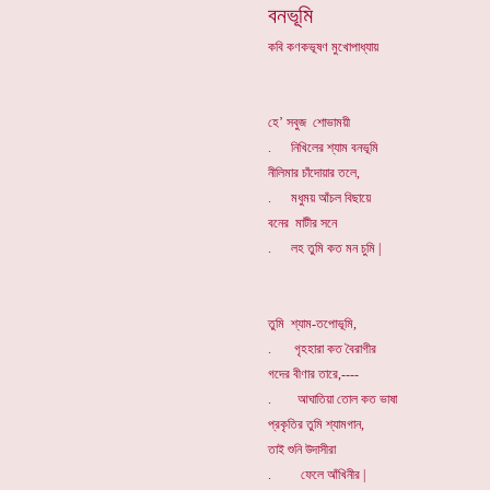
বনভূমি
কবি কণকভূষণ মুখোপাধ্যায়
হে’ সবুজ শোভাময়ী
. নিখিলের শ্যাম বনভূমি
নীলিমার চাঁদোয়ার তলে,
. মধুময় আঁচল বিছায়ে
বনের মাটীর সনে
. লহ তুমি কত মন চুমি |
তুমি শ্যাম-তপোভূমি,
. গৃহহারা কত বৈরাগীর
গদের বীণার তারে,----
. আঘাতিয়া তোল কত ভাষা
প্রকৃতির তুমি শ্যামগান,
তাই শুনি উদাসীরা
. ফেলে আঁখিনীর |