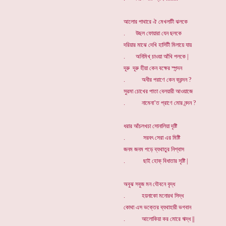
আলোর পাথারে ঐ মেখলাটী ঝলকে
. উছল ফোয়ারা যেন ছলকে
দরিয়ার মাঝে দেখি হাসিটী মিলায়ে যায়
. অনিমিখ্ চাওয়া আঁখি পলকে |
দূরু দূরু হীয়া কেন বক্ষের স্পন্দন
. অধীর পরাণে কেন ক্রন্দন ?
সুরমা চোখের পাতা বেলয়ারী আওয়াজে
. নামেনা’ত প্রাণে মোর নন্দন ?
ধরার আঁচলখচা সোনালিয়া দৃষ্টি
. সরবৎ সেরা এর মিষ্টি
জনম জনম পড়ে ব্যথাতুর নিশ্বাস
. ছাই হোক্ বিধাতার সৃষ্টি |
অবুঝ সবুজ মন যৌবনে বৃদ্ধ
. হয়নাকো মনোরথ সিদ্ধ
কোথা এস ভক্তের ব্যথাহারী ভগবান
. আলোকিয়া কর মোরে ঋদ্ধ ||