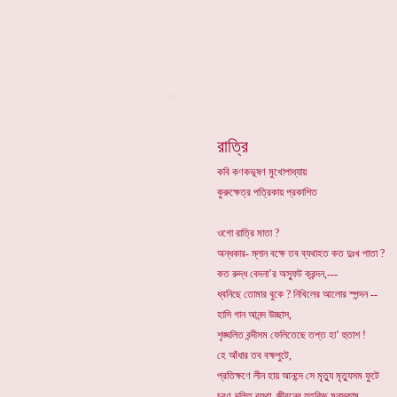
*
রাত্রি
কবি কণকভূষণ মুখোপাধ্যায়
কুরুক্ষেত্র পত্রিকায় প্রকাশিত
ওগো রাত্রি মাতা ?
অন্ধকার- ম্লান বক্ষে তব ব্যথাহত কত দুঃখ পাতা ?
কত রুদ্ধ বেদনা’র অস্ফুট ক্রন্দন,---
ধ্বনিছে তোমার বুকে ? নিখিলের আলোর স্পন্দন --
হাসি গান আনন্দ উচ্ছাস,
শৃঙ্ঘলিত বন্দীসম ফেলিতেছে তপ্ত হা’ হুতাশ !
হে আঁধার তব বক্ষপুটে,
প্রতিক্ষণে লীন হায় আনন্দে সে মৃত্যু মৃত্যুসম ফুটে
চরণ-দলিত ব্যথা, জীবনের যতকিছু মনস্কাম