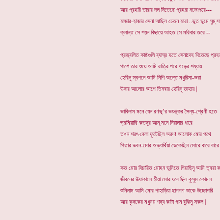
আর প্রহরি তারার দল দিতেছে প্রহরা নভোপরে---
হাজার-হাজার সেনা আছিল চেতন হারা ..ভূত ভূমে ঘুম্ স
ক্লান্ত সে শয়ন বিছায়ে আহত সে মরিবার তরে --
প্রজ্বলিত কাষ্ঠগুলি ব্যাঘ্র হতে সেনাদেহ দিতেছে প্রহ
পাশে তার শুয়ে আমি রাত্রি পরে খড়ের শয্যায়
হেরিনু স্বপনে আমি নিশি অন্তে মধুরিমা-ভরা
ঊষার আলোর আগে তিনবার হেরিনু তাহায় |
ভাবিলাম মনে যেন রণভূ’র ভয়ঙ্কর সৈন্য-শ্রেণী হতে
ভ্রমিয়াছি কতদূর আন্ মনে নিরালার ধারে
তখন শরৎ-বেলা ফুটেছিল অরুণ আলোক মোর পথে
পিতার ভবন-মোর অভ্যর্থিয়া ডেকেছিল মোরে বারে বারে 
কত মোর বিচারিত মোহন ভূমিতে গিয়াছিনু আমি ত্বরা ক
জীবনের ঊষাকালে হীয়া মোর যবে ছিল কুসুম কোমল
শুনিলাম আমি মোর পাহাড়িয়া ছাগগণ ডাকে উচ্চোপরি
আর কৃষকের মধুময় শষ্য কাটা গান বুঝিনু সকল |