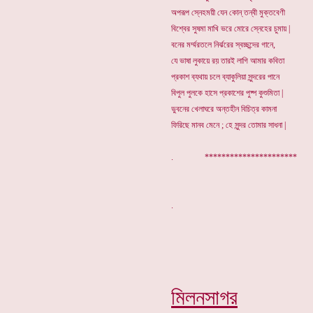
অপরূপ স্নেহময়ী যেন কোন্ তন্বী মুক্তবেণী
বিশ্বের সুষমা মাখি ভরে মোরে স্নেহের চুমায় |
বনের মর্ম্মরতলে নির্ঝরের স্বচ্ছন্দের গানে,
যে ভাষা লুকায়ে রয় তারই লাগি আমার কবিতা
প্রকাশ ব্যথায় চলে ব্যাকুলিয়া সুন্দরের পানে
বিপুল পুলকে হাসে প্রকাশের পুষ্প কুশুমিতা |
ভুবনের খেলাঘরে অন্তহীন বিচিত্র কামনা
ফিরিছে মানব মেনে ; হে সুন্দর তোমার সাধনা |
. **********************
মিলনসাগর