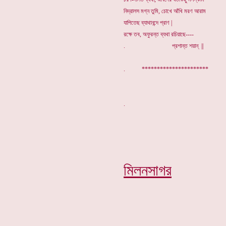
নিদ্রালস মগ্ন তুমি, চোখে আঁখি মরণ আরাম
যাপিতেছ ব্যাথানন্দে প্রাণ |
রক্ষে তব, অফুরন্ত ব্যথা রচিয়াছে----
. প্রশান্ত শয়ান্ ||
. **********************
মিলনসাগর