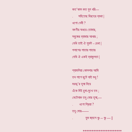
কত’কাল কত যুগ ধরি---
. সহিতেছ বিরহের ব্যথা |
ওগো দেবী ?
নমণীয় অধরে তোমার,
সবুজের ব্যাথার আধার ;
দেখি তাই ঐ স্ফুট - রেখা |
পলাশের পাতায় পাতায়
দেখি ঐ একই ব্যাকুলতা |
শ্যামলিয়া কোলপার আমি
তব পাশে ছুটে যাই শুধু !
মরভূ’র তৃষা নিয়ে
এঁকে দিই চুমা-মুখে তব ;
মেটেনাক তবু মোর তৃষা,---
. ওগো প্রিয়া ?
তবু মোর------
. বুক জ্বলে ধুঃ -- ধুঃ --- ||
. **********************