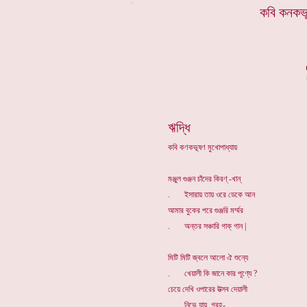
*
কবি কনকভূ
ঋদ্ধি
কবি কণকভূষণ মুখোপাধ্যায়
মঞ্জুল গুঞ্জন চাঁদের কিরণ্ -খান্
. ইসারায় তায় ওরে ডেকে আন
আমার বুকের পরে গুঞ্জরি মর্ম্মর
. অন্তর সঞ্চারি গাক্ গান |
মিটি মিটি জ্বলে আলো ঐ শুন্যে
. খেয়ালী কি জানে কার পূণ্যে ?
চেয়ে দেখি ওপারের উত্সব দেয়ালী
. নিভে যায় গ্রহ-........