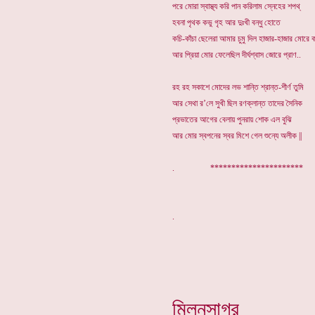
পরে মোরা স্বাস্থ্য করি পান করিলাম স্নেহের শপথ্
হবনা পৃথক কভু গৃহ আর দুঃখী বন্ধু হোতে
কচি-কাঁচা ছেলেরা আমার চুমু দিল হাজার-হাজার মোরে
আর প্রিয়া মোর ফেলেছিল দীর্ঘশ্বাস জোরে প্রাণ..
রহ রহ সকাশে মোদের লভ শান্তি শ্রান্ত-শীর্ণ তুমি
আর সেথা র’লে সুখী ছিল রণক্লান্ত তাদের সৈনিক
প্রভাতের আগের বেলায় পুনরায় শোক এল বুঝি
আর মোর স্বপনের স্বর মিশে গেল শুন্যে অলীক ||
. **********************
মিলনসাগর