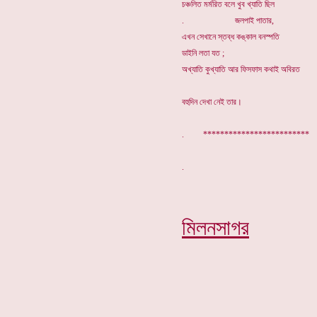
চঞ্চলিত মর্মরিত বলে খুব খ্যাতি ছিল
. জলপাই পাতার,
এখন সেখানে স্তব্ধ কঙ্কাল বনস্পতি
ডাইনি লতা যত ;
অখ্যাতি কুখ্যাতি আর ফিসফাস কথাই অবিরত
বহুদিন দেখা নেই তার।
. *************************
মিলনসাগর