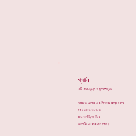
*
গ্লানি
কবি কাঞ্চনকুন্তলা মুখোপাধ্যায়
আমাকে আমেয় এক পিপাসার মধ্যে রেখে
কে যেন মনের থেকে
মননের শুঁড়িপথ দিয়ে
জলপাইয়ের বনে চলে গেল।