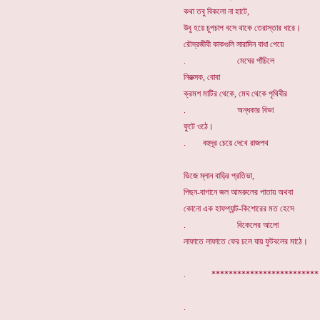
কথা তবু বিকলো না হাটে,
উবু হয়ে চুপচাপ বসে থাকে তেরাস্তার ধারে।
রৌদ্রজীবী কাকগুলি সারাদিন বাধা পেয়ে
. মেঘের পাঁচিলে
নিরুত্সক, বোবা
ক্রমশ মাটির থেকে, মেঘ থেকে পৃথিবীর
. অন্ধকার বিভা
ফুটে ওঠে।
. বহুদূর চেয়ে দেখে রাজপথ
ভিজে ম্লান বাড়ির প্রতিভা,
পিছন-বাগানে জল আমরুলের পাতায় অথবা
কোনো এক হাফপ্যান্ট-কিশোরের মত হেসে
. বিকেলের আলো
লাফাতে লাফাতে ফের চলে যায় ফুটবলের মাঠে।
.
************************