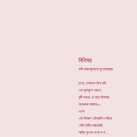
*
বিনিময়
কবি কাঞ্চনকুন্তলা মুখোপাধ্যায়
চলো, তোমাকে নিয়ে যাই
এক ঝুপঝুপে গ্রামে,
বৃষ্টি পড়ছে, দু’ধারে বাঁশঝাড়
অন্ধকার মায়াময়---
এসো
এই নিদারুণ রৌদ্রদিন পেরিয়ে
সোঁদা মাটির কাছাকাছি
আউচ ফুলের গন্ধে ম ম . . .