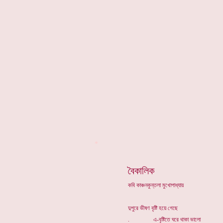
*
বৈকালিক
কবি কাঞ্চনকুন্তলা মুখোপাধ্যায়
দুপুরে ভীষণ বৃষ্টি হয়ে গেছে
. এ-বৃষ্টিতে ঘরে থাকা ভালো