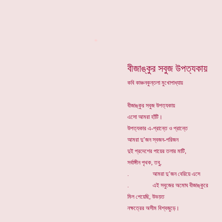
*
বীজাঙ্কুর সবুজ উপত্যকায়
কবি কাঞ্চনকুন্তলা মুখোপাধ্যায়
বীজাঙ্কুর সবুজ উপত্যকায়
এসো আমরা হাঁটি।
উপত্যকার এ-প্রান্তে ও প্রান্তে
আমরা দু’জন স্বজন-পরিজন
দুই প্রদেশের পায়ের তলার মাটি,
সর্বাঙ্গীন পৃথক, তবু,
. আমরা দু’জন বেরিয়ে এসে
. এই সবুজের অমোঘ বীজাঙ্কুরে
মিল পেয়েছি, উভয়ত
নক্ষত্রের অসীম বিশ্বজুড়ে।