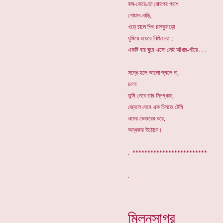
বাঘ-ভেরেণ্ডা ঝোপের পাশে
গোয়াল-বাড়ি,
খড়ে চালে শিশু চালকুমড়ো
ঘুমিয়ে রয়েচে নিশ্চিন্তে ;
একটি বার ঘুরে এসো সেই আঁধার-গাঁয়ে . . .
সন্ধে হলে আলো জ্বলে না,
চলো
তুমি নেবে তার স্নিগ্ধতা,
জ্বেলে দেবে এক চিলতে টেমি
ওদের ভেতরের ঘরে,
অন্ধকার উঠোনে।
. *************************
মিলনসাগর