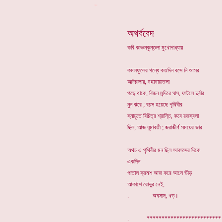
*
অথর্ববেদ
কবি কাঞ্চনকুন্তলা মুখোপাধ্যায়
কমলফুলের গন্ধে কতদিন বসে নি আসর
আটচালায়, মহামায়াতলা
পড়ে থাকে, বিজন মন্দিরে ঘাস, ফাটলে দুর্বার
নুন ঝরে ; বয়স হয়েছে পৃথিবীর
স্নায়ুতে বিচিত্র শ্রান্তি, কবে রজস্বলা
ছিল, আজ ধূমাবতী ; জরাজীর্ণ সময়ের ভার
অথচ এ পৃথিবীর মন ছিল আকাসের দিকে
একদিন
পাতাল ক্রমশ আজ করে আসে ভীড়
আকাশে রোদ্দুর নেই,
. অবসাদ, খড়।
. ************************