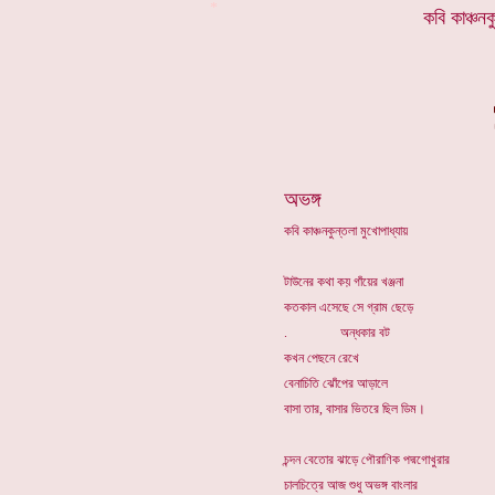
*
কবি
কাঞ্চনক
অভঙ্গ
কবি কাঞ্চনকুন্তলা মুখোপাধ্যায়
টাউনের কথা কয় গাঁয়ের খঞ্জনা
কতকাল এসেছে সে গ্রাম ছেড়ে
. অন্ধকার বট
কখন পেছনে রেখে
বেনাচিতি ঝোঁপের আড়ালে
বাসা তার, বাসার ভিতরে ছিল ডিম।
চন্দন বেতোর ঝাড়ে পৌরাণিক পদ্মগোখুরার
চালচিত্রে আজ শুধু অভঙ্গ বাংলার