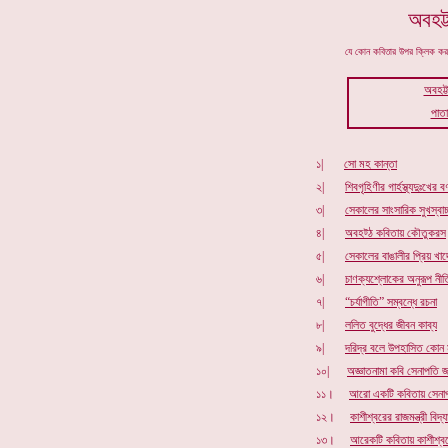
অবহট্
যে কোন কবিতার উপর ক্লিক 
অবহট্
পাত
১|
সো মহ কান্তা
২|
শিবগৃহিণীর
গা
র্হস্থ্যদুঃখের বর
৩|
সেকালের সাংসারিক সুখস্বাচ্ছ
৪|
অবহট্ঠ কবিতায় কৌতুকরস
৫|
সেকালের বাঙালীর প্রিয় খা
৬|
চাণক্যশ্লোকের অনুরূপ নীত
৭|
“চর্যাগীতি” সম্বন্ধে
রচনা
৮|
ললিত বুদ্ধের জীবন কাব্য
৯|
দরিদ্র বলে উপহাসিত কোন ম
১০|
অজ্ঞাতনামা কবি সেনাপতি জ
১১।
আরো একটি কবিতায় সেনাপ
১২।
কাশীশ্বরের রাজমন্ত্রী বিদ
১৩।
আরেকটি কবিতায় কাশীশ্বর