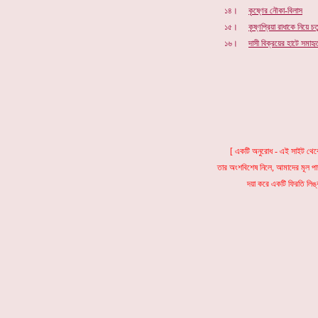
১৪।
কৃষ্ণের নৌকা-বিলাস
১৫।
কৃষ্ণপ্রিয়া রাধা
কে নিয়ে
চতু
১৬।
দাসী বিক্রয়ের হাটে সমাহৃ
[ একটি অনুরোধ - এই সাইট থেকে
তার অংশবিশেষ নিলে, আমাদের মূল প
দয়া করে একটি ফিরতি লিঙ্