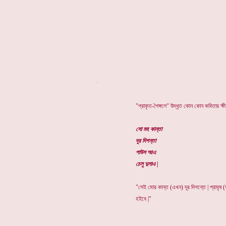
*
"
প্রাকৃত-পৈঙ্গলে
"
উদ্ধৃত কোন কোন কবিতার ক্ষীণ
সো মহ কান্তা
দূর দিগন্তা
পাউস আএ
চেলু দুলাএ |
"
সেই মোর কান্ত (এখন) দূর দিগন্তে | প্রাবৃষ
হইবে |
"