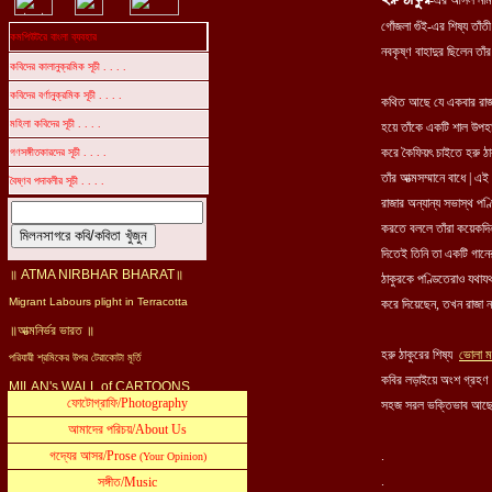
-
এর আসল নাম হ
গোঁজলা গুঁই-এর শিষ্য তাঁত
নবকৃষ্ণ বাহাদুর ছিলেন তাঁ
কথিত আছে যে একবার রাজা 
হয়ে তাঁকে একটি শাল উপহার
করে কৈফিয়ৎ চাইতে হরু ঠা
তাঁর আত্মসম্মানে বাধে | এ
রাজার অন্যান্য সভাস্থ পণ্ড
করতে বললে তাঁরা কয়েকদিন 
দিতেই তিনি তা একটি গানের
ঠাকুরকে পণ্ডিতেরাও যথাযথ 
করে দিয়েছেন, তখন রাজা নব
হরু ঠাকুরের শিষ্য
ভোলা ম
কবির লড়াইয়ে অংশ গ্রহণ 
সহজ সরল ভক্তিভাব আছে
. --- উত