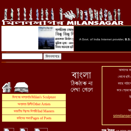
আমাদের কা
কোনো ছবি 
কাছে পাঠাল
করে প্রেরকে
উ
আম
srimilanse
হরু ঠাকুর