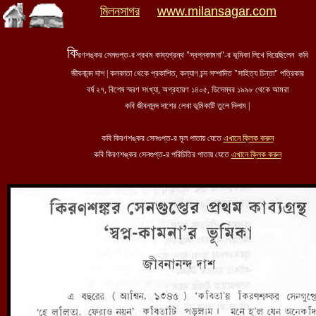
মিলনসাগর
www.milansagar.com
কি
রণশঙ্কর সেনগুপ্ত-র প্রথম কাব্যগ্রন্থ "স্বপ্নকামনা"-র ভূমিকা লিখে দিয়েছিলেন কবি
জীবনানন্দ দাশ | কলকাতা থেকে প্রকাশিত, কল্যাণ চন্দ সম্পাদিত "সাহিত্য চিন্তা" পত্রিকার
বর্ষ ২৭, বিশেষ স্মরণ সংখ্যা, অগ্রহায়ণ ১৪০৫, ডিসেম্বর ১৯৯৮ থেকে আমরা
কবি জীবনানন্দ দাশের লেখা ভূমিকাটি তুলে দিলাম |
কবি কিরণশঙ্কর সেনগুপ্ত-র মূল পাতায় যেতে
এখানে ক্লিক করুন
কবি কিরণশঙ্কর সেনগুপ্ত-র
পরিচিতির
পাতায় যেতে
এখানে ক্লিক করুন