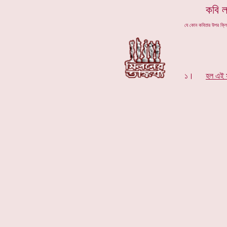
কবি
ল
যে কোন কবিতার উপর ক্ল
১।
হল এই 