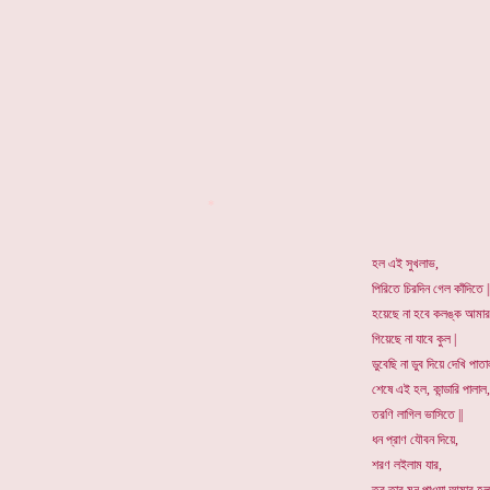
*
হল এই সুখলাভ,
পিরিতে চিরদিন গেল কাঁদিতে |
হয়েছে না হবে কলঙ্ক আমার
গিয়েছে না যাবে কুল
|
ডুবেছি না ডুব দিয়ে দেখি পাত
শেষে এই হল, কান্ডারি পালাল,
তরণি লাগিল ভাসিতে
||
ধন প্রাণ যৌবন দিয়ে,
শরণ লইলাম যার,