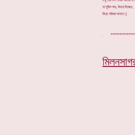
তবু তার মন পাওয়া আমার হল
না পুরিল সাধ, উদয়ে বিচ্ছেদ,
মিছে পরিবাদ জগতে
||
. *********
মিলনসাগ