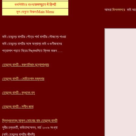
কবি হেমচন্দ্র বাগচীর পৌত্র পার্থ বাগচীর সৌজন্যে পাওয়া
কবি হেমচন্দ্র বাগচীর সঙ্গে অন্যান্য কবি ও গুণীজনদের
পত্রালাপ পড়তে নিচের লিঙ্কগুলিতে ক্লিক করুন . . .
হেমচন্দ্র বাগচী - করুণানিধান বন্দ্যোপাধ্যায়
হেমচন্দ্র বাগচী - মোহিতলাল মজুমদার
হেমচন্দ্র বাগচী - বুদ্ধদেব বসু
হেমচন্দ্র বাগচী - সুশীল জানা
স্নিগ্ধবনগন্ধ আকুল মোহনার নাম হেমচন্দ্র বাগচী
সুধীর চক্রবর্তী, কবিতাসম্মেলন, মার্চ ২০০৯ সংখ্যা
(কবি হেমচন্দ্র বাগচীর জীবনী)