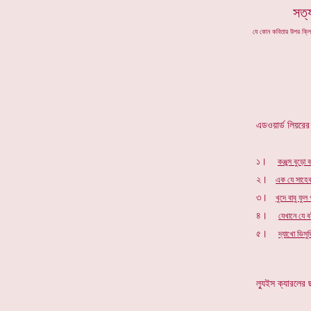
সত্
যে কোন কবিতার উপর ক্ল
এডওয়ার্ড লিয়রের 
১।
কঞ্জুস বুড়
২।
এক যে সাহেব
৩।
খুদে বাবু ফুল
৪।
যেখানে যে ব
৫।
দ্যাখো ভিসু
ল্যুইস ক্যারলের