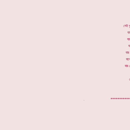
সেই থ
যা
যা
য
যার 
যাক
যার 
. ************