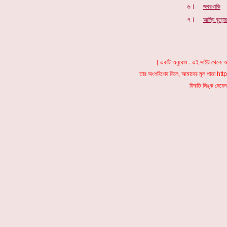
৬।
জবরখাকি
৭।
আদ্যি বুড়োর
[ একটি অনুরোধ - এই সাইট থেকে আপ
তার অংশবিশেষ নিলে, আমাদের মূল পাতা
htt
ফিরতি লিঙ্ক দেবেন