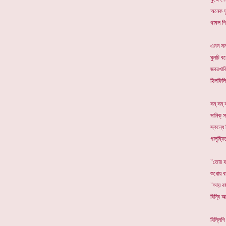
অনেক ঘু
থামল গি
এমন সম
ঘুলচি বন
জবরখাক
হিলফিলি
সন্ সন্ 
সানিক্ স
স্কন্ধে 
গালুম্ফ
"তোর হ
শুধোয় ব
"আয় বা
বিম্বি 
বিল্লিগ