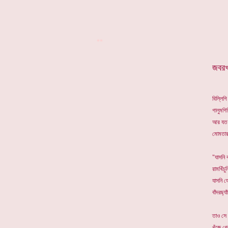
**
জবরখ
বিল্লিগ
গালুমগি
আর যত 
মোমতারা
"যাসনি 
রামখিঁচু
যাসনি য
বাঁদরছ্য
তাও সে 
খুঁজে গ