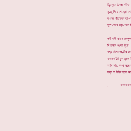
ত্রিশূলে উপাঙ্গ গেঁথে
মুণ্ডু নিয়ে গেণ্ডুয়া 
কওসর গীতাবেন তাও 
ভূত ভেবে ভয় পেলে 
দাউ দাউ আগুন জ্বলুক
দিগন্তে শঙ্কা ছুঁড়ে
বজ্র টেনে গাণ্ডীব বা
বাতাসে টাইফুন তুলে
আমি মরি, স্পর্ধা মরে 
দস্যু না নির্বিষ হলে আ
. *********