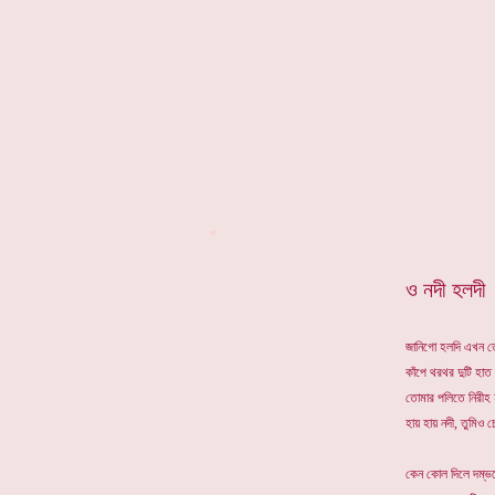
*
ও নদী হলদ
জানিগো হলদি এখন ত
কাঁপে থরথর দুটি হাত
তোমার পলিতে নিরীহ হ
হায় হায় নদী, তুমিও চ
কেন কোল দিলে দম্ভক