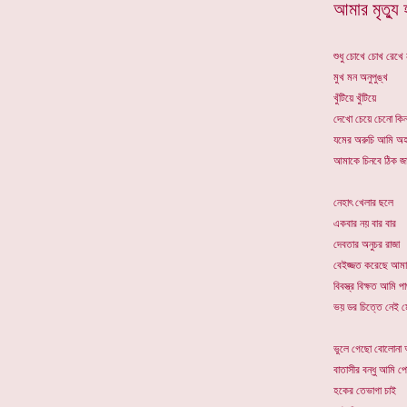
আমার মৃত্য
শুধু চোখে চোখ রেখে
মুখ মন অনুপুঙ্খ
খুঁটিয়ে খুঁটিয়ে
দেখো চেয়ে চেনো কিন
যমের অরুচি আমি অহল
আমাকে চিনবে ঠিক জা
নেহাৎ খেলার ছলে
একবার নয় বার বার
দেবতার অনুচর রাজা
বেইজ্জত করেছে আম
বিবস্ত্র বিক্ষত আমি পা
ভয় ডর চিত্তে নেই ম
ভুলে গেছো বোলোনা
বাতাসীর বন্ধু আমি প
হকের তেভাগা চাই