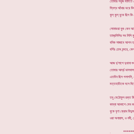
তোমার সবুজ মাটিতে 
স্নিগ্ধ আঁধার ভরে দিল 
কুল্ কুল্ বুকে ছিল 
সোনাভরা বুক কেন আ
তাম্রলিপির সব লিপি ম
বনিক সাজাবে আপন হর্
বর্গির চোখ বন্দরে, কে
আজ দু'পাশে দুখানা শ
তোমার আর্দ্র ভালবাস
এতদিন ছিল গলাগলি,
মত্তহাতিকে দলে দিত
তবু মেঠোফুল রক্ত ম
কান্না আকাশে মেঘ ক
বুকে ঘৃণা ক্রোধ বিদ্যু
ওরা অনায়াস, ও নদী,
. *********