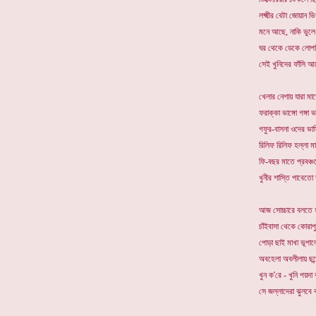
লক্ষ্মীর বেটা জোয়ান ভি
মনে আছে, নাকি ভুল
ঘর থেকে ডেকে লোপা
সেই খুনিদের ফাঁসি আছ
খেলার নেশায় যারা মা
ফরাক্কা ভাঙ্গো গঙ্গা 
গফুর-বাসনা ওদের ভা
রিলিফ রিলিফ হল্লা মা
ফি-বছর মাতে প্রবঞ্চ
খুনীর শাস্তি পাবেতো 
আজ সোচ্চারে বলতে 
চাঁইবাসা থেকে কোরাপু
পোড়া ছাই মাখা ভূপাল
অবহেলা অবলীলায় ছন্
খুন ক'রে - খুনি পয়দা
সে জল্লাদেরা ঝুলবে