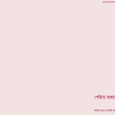
. *********
*
পেরিয়ে হা
আমার দুঃখ তোমার স