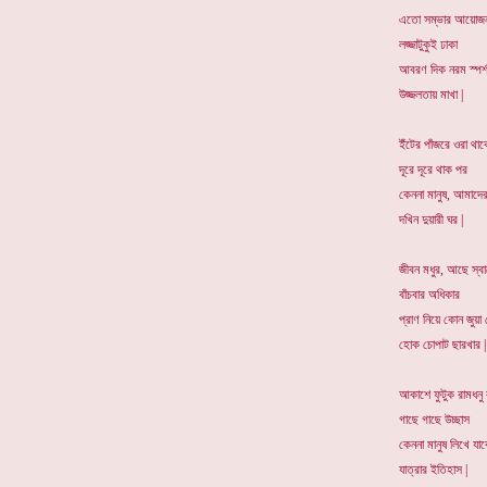
এতো সম্ভার আয়োজন
লজ্জাটুকুই ঢাকা
আবরণ দিক নরম স্পর্
উজ্জলতায় মাখা |
ইঁটের পাঁজরে ওরা থা
দূরে দূরে থাক পর
কেননা মানুষ, আমাদের
দখিন দুয়ারী ঘর |
জীবন মধুর, আছে স্বা
বাঁচবার অধিকার
প্রাণ নিয়ে কোন জুয়া 
হোক চোপাট ছারখার |
আকাশে ফুটুক রামধনু
গাছে গাছে উচ্ছাস
কেননা মানুষ লিখে যা
যাত্রার ইতিহাস |