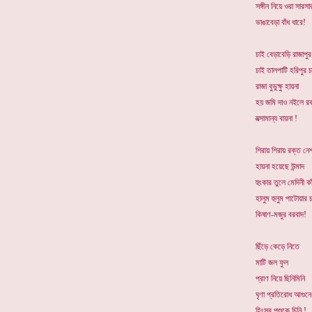
সঙ্গীন নিয়ে ওরা সারসা
ভাঙাবেড়া বাঁধ ধারে!
চাই বেড়াবেড়ি রাজাপু
চাই তালপাটি হরিপুর চ
রাজা বুভুক্ষু হায়না
হয় জমি দাও নইলে র
যত্সামান্য বায়না !
শিরায় শিরায় রক্ত নে
হায়না হয়েছে উন্মাদ
হুংকার তুলে মেদিনী কা
হালুম হুলুম পাটোয়ার 
কিষাণ-মজুর বরবাদ!
ছিঁড়ে কেড়ে নিতে
মাটি জল ফুল
প্রাণ নিয়ে ছিনিমিনি
ঘৃণা প্রতিরোধ আগুন
হিংস্র পশুকে চিনি !