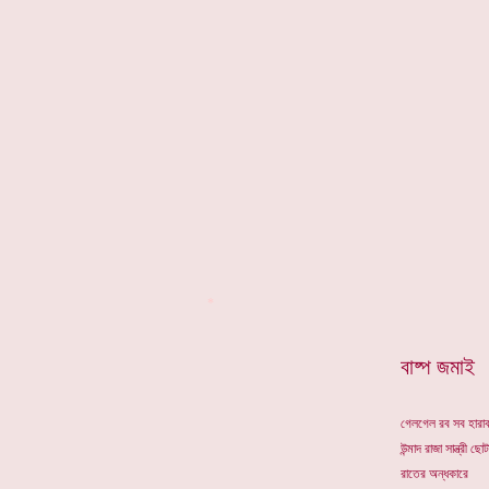
*
বাষ্প জমাই
গেলগেল রব সব হারাব
উন্মাদ রাজা সান্ত্রী ছো
রাতের অন্ধকারে