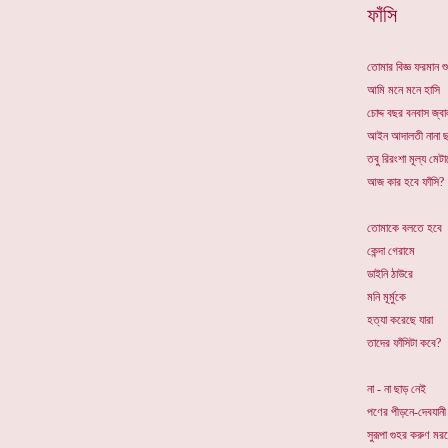
ফাঁসি
তোমার বিজ্ঞ ফরমান শ
আমি মনে মনে হাসি
চোদ্দ বছর বনবাস জ্বা
আইন আদালতী নানা 
তবু রিরংশা মূল্য মেট
আজ কার হবে ফাঁসি?
তোমাকে বলতে হবে
কেন্দা গেরামে
ডাইনি ঠাউরে
মনি মূর্মুকে
হত্যা করেছে যারা
তাদের ফাঁসিটা কবে?
না - না ছাড় নেই
পণের পীড়নে-দেবযান
সুরূপা গুহর করুণ মর