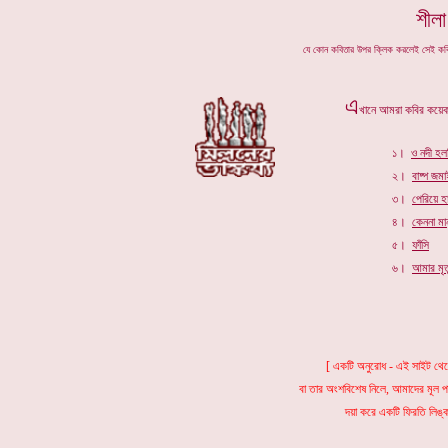
শীলা
যে কোন কবিতার উপর ক্লিক করলেই সেই ক
এ
খানে আমরা কবির কয়েকটি 
১।
ও
নদী হল
২।
বাষ্প জমা
৩।
পেরিয়ে হ
৪।
কেননা মান
৫।
ফাঁসি
৬।
আমার মৃত্
[ একটি অনুরোধ - এই সাইট থেক
বা তার অংশবিশেষ নিলে, আমাদের মূল 
দয়া করে একটি ফিরতি লিঙ্ক