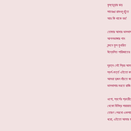
কৃষ্ণচূড়ায় ঝড়
সাতরঙা রামধনু ছুঁতে
আর কি থাকে ডর!
তোমার আমার ভালবাস
আগলভাঙ্গার গান
নন্দনে ফুল মুখরিত
উদ্বেলিত পারিজাতের 
দূরত্ব নেই প্রিয় আম
স্বর্গ-মর্ত্ত এইতো ক
আমরা দুজন বাঁচতে জা
ভালবাসায় মরতে রাজ
ওগো, স্বর্গের প্রহরী
থেকো বিনিদ্র সারারা
তোরণ পেরবো একসা
ধরো, এইতো আমার হ