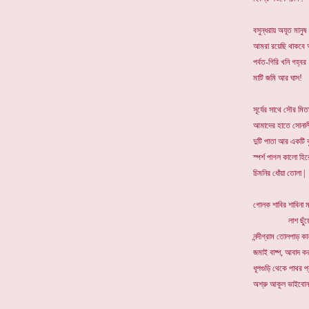
বসুন্ধরায় অযূত মানুষ
আমরা রয়েছি থাকবে
পর্বত-গিরি খনি গহ্বর
মাটি জমি আর ঘাস!
সূর্যের সাথে সৌর মিত
আমাদের হাতে সোনাল
দুটি পাতা আর একটি কু
স্পর্শ পাগল কালো হির
চিমনির ধোঁয়া তোলা |
গোলক শাবির শাবিনা ম
লাশ ছুঁয়ে
নন্দীগ্রাম তোলপাড় কা
জমাই বাষ্প, আবাদ ক
ধূপগুড়ি থেকে পাথর প
অশ্রু আকূল ভাইবোন