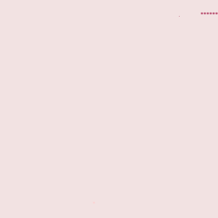
. *********
*