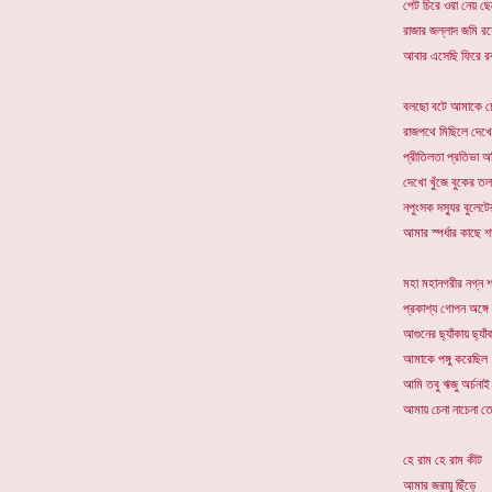
পেট চিরে ওরা নেয় ছ
রাজার জল্লাদ জমি রক
আবার এসেছি ফিরে রক
বলছো বটে আমাকে চ
রাজপথে মিছিলে দেখ
প্রীতিলতা প্রতিভা 
দেখো খুঁজে বুকের তল
নপুংসক দস্যুর বুলেটে
আমার স্পর্ধার কাছে শ
মহা মহানগরীর নগ্ন শ
প্রকাশ্য গোপন অঙ্গে
আগুনের ছ্যাঁকায় ছ্যাঁ
আমাকে পঙ্গু করেছিল
আমি তবু ঋজু অর্চনাই
আমায় চেনা নাচেনা তো
হে রাম হে রাম কীট
আমার জরায়ূ ছিঁড়ে