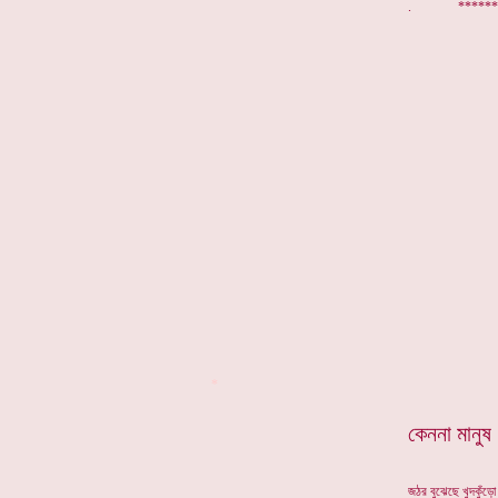
. *********
*
কেননা মান
জঠর বুঝেছে খুদকুঁড়ো 