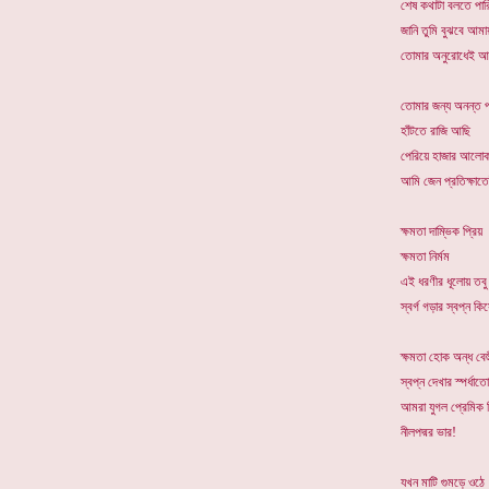
শেষ কথাটা বলতে পার
জানি তুমি বুঝবে আমা
তোমার অনুরোধেই আমি 
তোমার জন্য অনন্ত 
হাঁটতে রাজি আছি
পেরিয়ে হাজার আলোকব
আমি জেন প্রতিক্ষাতেই
ক্ষমতা দাম্ভিক প্রিয়
ক্ষমতা নির্মম
এই ধরণীর ধূলোয় তবু
স্বর্গ গড়ার স্বপ্ন ক
ক্ষমতা হোক অন্ধ বেহু
স্বপ্ন দেখার স্পর্ধা
আমরা যুগল প্রেমিক 
নীলপদ্মর ভার!
যখন মাটি গুমড়ে ওঠে