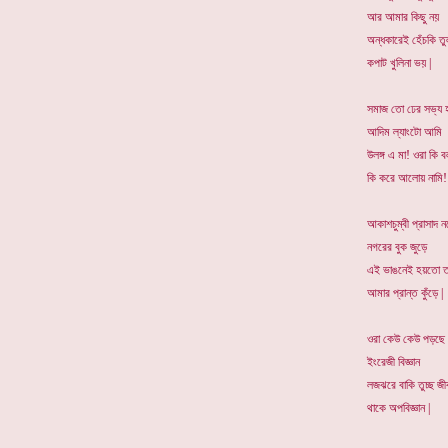
আর আমার কিছু নয়
অন্ধকারেই হেঁচকি তু
কপাট খুলিনা ভয় |
সমাজ তো ঢের সভ্য 
আদিম ল্যাংটো আমি
উলঙ্গ এ মা! ওরা কি 
কি করে আলোয় নামি!
আকাশচুম্বী প্রাসাদ নড
নগরের বুক জুড়ে
এই ভাঙনেই হয়তো ত
আমার প্রান্ত কুঁড়ে |
ওরা কেউ কেউ পড়ছে
ইংরেজী বিজ্ঞান
লজঝরে বাকি তুচ্ছ জী
থাকে অপবিজ্ঞান |