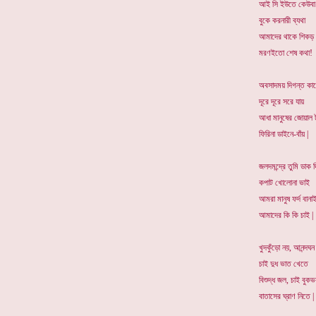
আই সি ইউতে কেউবা 
বুকে করনারী ব্যথা
আমাদের থাকে শিকড় 
মরণইতো শেষ কথা!
অবসাদময় দিগন্ত কা
দূরে দূরে সরে যায়
আধা মানুষের জোয়াল 
ফিরিনা ডাইনে-বাঁয় |
জলদমন্দ্রে তুমি ডাক 
কপাট খোলোনা ভাই
আমরা মানুষ ফর্দ বানা
আমাদের কি কি চাই |
খুদকুঁড়ো নয়, আনন্দঘন
চাই দুধ ভাত খেতে
বিশুদ্ধ জল, চাই বুকভ
বাতাসের ঘ্রাণ নিতে |