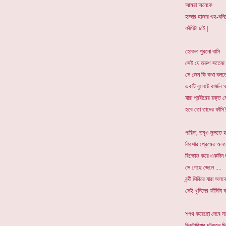
আমরা অনেকে
হাজার হাজার গুহ-বন
ফাঁসিটা চাই |
হোকনা পুরনো বাসি
সেই যে তরুণ সতেজ 
সে জেন কি কথা বলত
একটি বুলেটে কার্জন-ঘ
যারা প্রবীরের রক্ত 
হবে তো তাদের ফাঁসি
পারিনা, তবুও ভুলতে 
কিশোর প্রেমের অল
বিক্ষোভ করে একদিন শ
সে গেছে জেলে ....
বন্দী শিবিরে যারা অ
সেই খুনিদের ফাঁসিটা 
শপথ করেছো দেবে না 
ভিক্টোরিয়ার চটকলে ছ