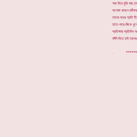
শাক দিয়ে বুঝি মাছ ঢা
অশোক কাননে গুটিকয় 
তাদের ঘরের প্রতি ইঁ
হাতে-পায়ে-জিভে খুন
প্রতিক্ষায় প্রতিদিন 
ফাঁসি দিতে চাই তাদের
. *********
*