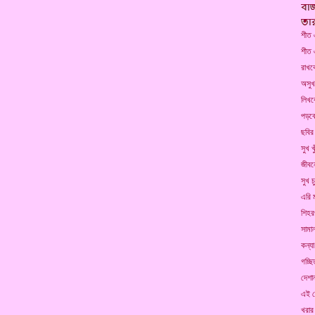
শীত 
শীত এ
রাখব
অসুখ
লিখব
পড়ব
ছবির
সুখ খ
জীবন
সুখ চ
এরি 
শিহর
সামান
কন্য
গচ্ছি
দেশা
এই দ
খরার