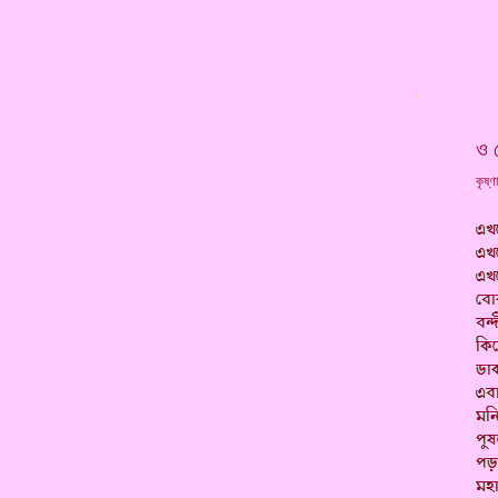
*
ও 
কৃষ্ণ