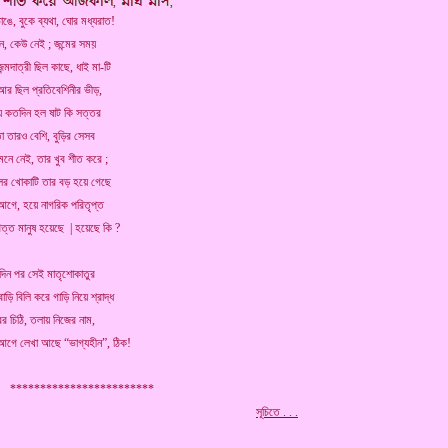
াঙে, বুকে ব্যথা, ঘোর মধ্যরাত!
ান, কেউ নেই ; জন্মের সময়
ন্মদাত্রী ছিল কাছে, ধাই মা-টি
আর ছিল প্রতিবেশিনীর ভীড়,
ে কতদিন হল ষাট কি সত্তর
 তারও বেশি, বুড়ির সেসব
মনে নেই, তার খুব শীত করে ;
র খোকাটি তার বড় হয়ে গেছে
আগে, হয়ে নাগরিক পরিতৃপ্ত
বিত্ত মানুষ হয়েছে | হয়েছে কি ?
দিন পর সেই মাতৃশোকাতুর
 বাড়ি বিলি করে গাড়ি নিয়ে শ্রাদ্ধ
ের চিঠি, তলায় নিজের নাম,
আগে লেখা আছে “ভাগ্যহীন”, ঠিক!
************************
.
সূচিতে . . .