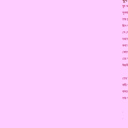
ঘুম ভ
সুনস
তার জ
ছিল 
সে য
হয়তো
কথা 
কোলে
ঢের 
উচ্চ
তের 
বাড়ি
বাসর
তার 
. 