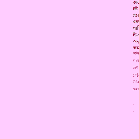
অভির
মা র
দুঃখী
খুদকু
নির্ব
দেবর 
. 