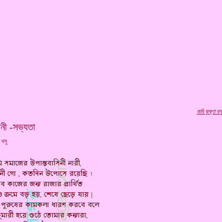
কবি
কৃষ্ণা বস
নী -সভ্যতা
া বসু