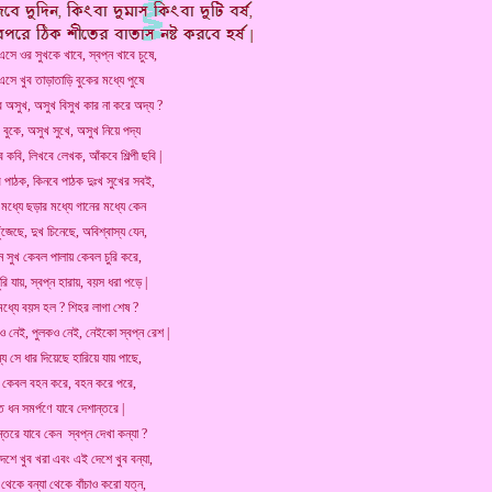
এসে ওর সুখকে খাবে, স্বপ্ন খাবে চুষে,
সে খুব তাড়াতাড়ি বুকের মধ্যে পুষে
ে অসুখ, অসুখ বিসুখ কার না করে অদ্য ?
 বুকে, অসুখ সুখে, অসুখ নিয়ে পদ্য
ে কবি, লিখবে লেখক, আঁকবে শিল্পী ছবি |
ে পাঠক, কিনবে পাঠক দুঃখ সুখের সবই,
 মধ্যে ছড়ার মধ্যে গানের মধ্যে কেন
ুঁজেছে, দুখ চিনেছে, অবিশ্বাস্য যেন,
ে সুখ কেবল পালায় কেবল চুরি করে,
ুরি যায়, স্বপ্ন হারায়, বয়স ধরা পড়ে |
মধ্যে বয়স হল ? শিহর লাগা শেষ ?
ও নেই, পুলকও নেই, নেইকো স্বপ্ন রেশ |
্য সে ধার দিয়েছে হারিয়ে যায় পাছে,
া কেবল বহন করে, বহন করে পরে,
ত ধন সমর্পণে যাবে দেশান্তরে |
ন্তরে যাবে কেন স্বপ্ন দেখা কন্যা ?
েশে খুব খরা এবং এই দেশে খুব বন্যা,
 থেকে বন্যা থেকে বাঁচাও করো যত্ন,