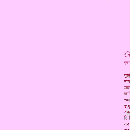
*
বুড
কৃষ্ণ