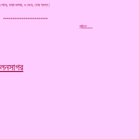
পোড়ে, বন্যা ভাসায়, ও মেয়ে, তোর স্বপ্ন |
************************
.
সূচিতে . . .
িলনসাগর