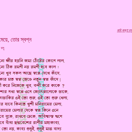
কবি
কৃষ্ণা বস
মেয়ে, তোর স্বপ্ন
া বসু