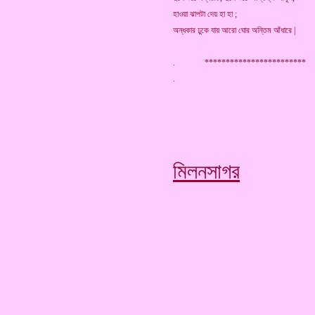
হাওয়া ঝাপটা দেয় হা হা ;
অন্ধকার ঢুকে যায় আরো ঘোর অন্তিম আঁধারে |
. ***********************
মিলনসাগর