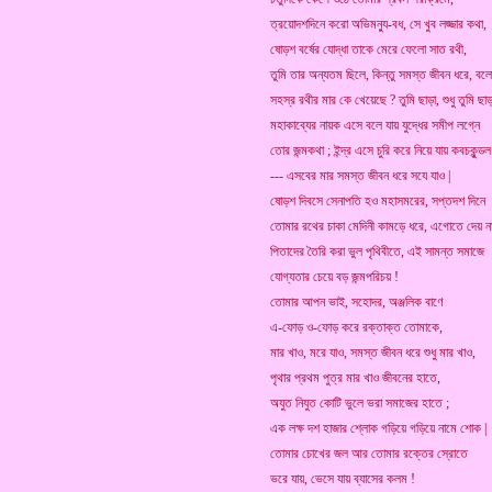
ত্রয়োদশদিনে করো অভিমন্যু-বধ, সে খুব লজ্জার কথা,
ষোড়শ বর্ষের যোদ্ধা তাকে মেরে ফেলো সাত রথী,
তুমি তার অন্যতম ছিলে, কিন্তু সমস্ত জীবন ধরে, বল
সহস্র রথীর মার কে খেয়েছে ? তুমি ছাড়া, শুধু তুমি ছাড়
মহাকাব্যের নায়ক এসে বলে যায় যুদ্ধের সমীপ লগ্নে
তোর জন্মকথা ; ইন্দ্র এসে চুরি করে নিয়ে যায় কবচকুন্ডল
--- এসবের মার সমস্ত জীবন ধরে সযে যাও |
ষোড়শ দিবসে সেনাপতি হও মহাসমরের, সপ্তদশ দিনে
তোমার রথের চাকা মেদিনী কামড়ে ধরে, এগোতে দেয় না
পিতাদের তৈরি করা ভুল পৃথিবীতে, এই সামন্ত সমাজে
যোগ্যতার চেয়ে বড় জন্মপরিচয় !
তোমার আপন ভাই, সহোদর, অঞ্জলিক বাণে
এ-ফোড় ও-ফোড় করে রক্তাক্ত তোমাকে,
মার খাও, মরে যাও, সমস্ত জীবন ধরে শুধু মার খাও,
পৃথার প্রথম পুত্র মার খাও জীবনের হাতে,
অযুত নিযুত কোটি ভুলে ভরা সমাজের হাতে ;
এক লক্ষ দশ হাজার শ্লোক গড়িয়ে গড়িয়ে নামে শোক |
তোমার চোখের জল আর তোমার রক্তের স্রোতে
ভরে যায়, ভেসে যায় ব্যাসের কলম !