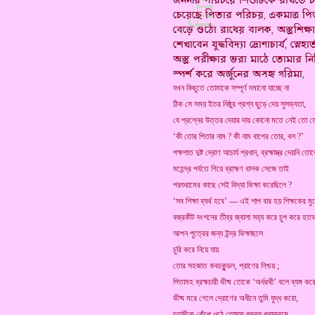
যখন কিছুতে তোমাকে সম্পূর্ণ দমানো যাচ্ছে না
ঠিক সে সময় ইতর নিষ্ঠুর প্রশ্ন ছুড়ে দেয় সুসভ্যতা,
যে প্রশ্নের উত্তর দেয়ার দায় কোনো মতে নেই তো ত
‘কী তোর পিতার নাম ? কী নাম বাপের তোর, বল ?’
পক্ষপাত দুষ্ট দ্রোণ আচার্য প্রধান, ব্রহ্মাস্ত্র দেয়নি তো
মহেন্দ্র পর্বতে গিয়ে ব্রাহ্মণ বালক সেজে তাই
পরশুরামের কাছে সেই বিদ্যা ভিক্ষা করেছিলে ?
‘সব শিক্ষা ব্যর্থ হবে’ --- এই শাপ বার হয় শিক্ষকের মু
বজ্রকীট দংশনের তীব্র জ্বালা সহ্য করে চুপ করে হতভাগ
আপন পুত্রের জন্য ইন্দ্র ভিক্ষাছলে
চুরি করে নিয়ে যায়
তোর সহজাত কবচকুন্ডল, প্রাণের নিশ্চয় ;
পিতামহ ব্রহ্মচারী ভীষ্ম তোকে ‘অর্ধরথী’ বলে ব্যঙ্গ করে
ভীষ্ম মরে গেলে দ্রোণের অধীনে তুমি যুদ্ধ করো,
চতুর্দিকে কেঁপে ওঠে তোমার প্রবল পরাক্রমে,