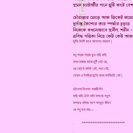
ছুটির দিনটি মাখে আলস্যে আরামে |
শুধু পাড়ায় পাড়ায় ঘুরে বাড়ি বাড়ি
বাসন মাজার কাজে ছুটি নেই ওর,
ওর কোনো ধর্মঘট নেই, সভা নেই,
বোনাস ও ইনক্রিমেন্টের জন্য কর্মবিরতি নেই |
দুইবেলা তিনশত পয়ষট্টি দিন
বাড়ি বাড়ি এঁটো কাটা বাসনের স্তুপ
কলঘরে নর্দমার পাশে অদ্ভুত জীবন
ওর শুধু বয়ে যায়---
. ************************