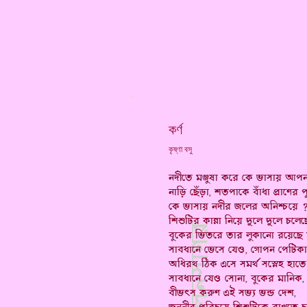
*
কর্ণ
কৃষ্ণা বসু