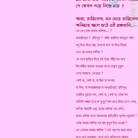
কে কে তোর মাথার মালিক--- ?
অন্নচিন্তা ? রতিসুখ ? নাকি খ্যাতির অদ্ভুত পাখি
শুধু উড়ে উড়ে যায়, কখনো বসে না দাঁড়ে স্থির
সেও নয় মাথার মালিক ?
কে তবে ছড়িয়ে দিয়ে দুই ঠ্যাং পাঁচিলের পরে
কিশোরীর আচাক খাওয়ার মতো চাকুম চুকুম
তোর মাথাকে খেয়েছে ?
কেউ না, কেউ না, না শিল্প না সংসার
না শিশু, না শুশ্রূষামায়া না অন্নচিন্তা, রতিসুখ,
খ্যাতির দূরন্ত মদ, কেউ না, কেউ না, তারা সব
অতিথি সজ্জন হয়ে ক’মুহূর্ত বাস করে ফিরে চলে গেছে,
ক্ষণিক আবাসী এরা, ঘরের মালিক নয় কেউ |
ঘরের মালিক তবে অমাবস্যা রাত্রিটির শ্মশান-শূন্যতা ?
তোর মাথার মালিক হল হুহু মৃত্যু হিম হাওয়া ?
কে তোমার মাথার মালিক ? এই প্রশ্নে বারে বারে
দুলে ওঠে মধ্যরাত, দুলে ওঠে অস্তিত্ব আমূল,