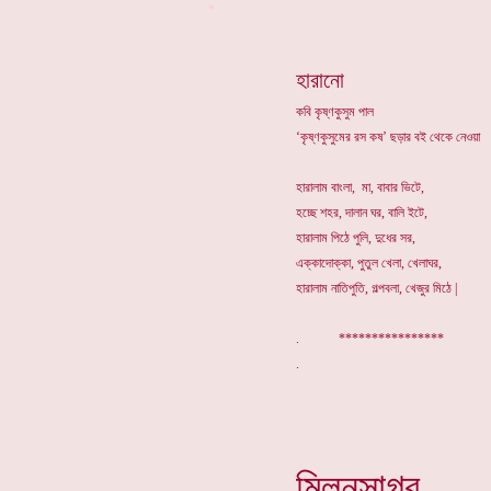
*
হারানো
কবি কৃষ্ণকুসুম পাল
‘কৃষ্ণকুসুমের রস কষ’ ছড়ার বই থেকে নেওয়া
হারালাম বাংলা, মা, বাবার ভিটে,
হচ্ছে শহর, দালান ঘর, বালি ইটে,
হারালাম পিঠে পুলি, দুধের সর,
এক্কাদোক্কা, পুতুল খেলা, খেলাঘর,
হারালাম নাতিপুতি, গল্পবলা, খেজুর মিঠে |
. ****************
মিলনসাগর