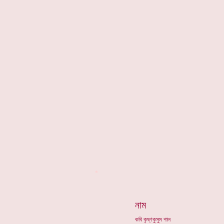
*
নাম
কবি কৃষ্ণকুসুম পাল