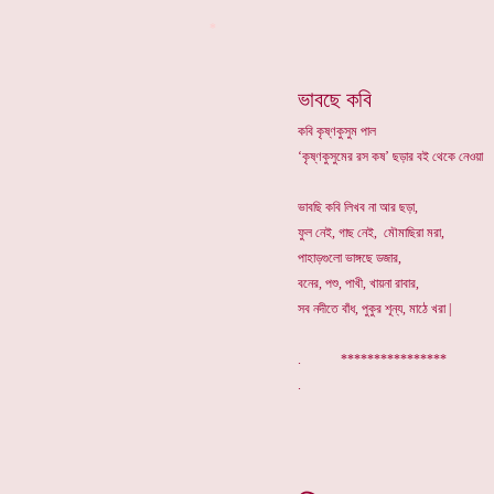
*
ভাবছে কবি
কবি কৃষ্ণকুসুম পাল
‘কৃষ্ণকুসুমের রস কষ’ ছড়ার বই থেকে নেওয়া
ভাবছি কবি লিখব না আর ছড়া,
ফুল নেই, গাছ নেই, মৌমাছিরা মরা,
পাহাড়গুলো ভাঙ্গছে ডজার,
বনের, পশু, পাখী, খায়না রাবার,
সব নদীতে বাঁধ, পুকুর শূন্য, মাঠে খরা |
. ****************