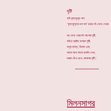
দৃষ্টি
কবি কৃষ্ণকুসুম পাল
‘কৃষ্ণকুসুমের রস কষ’ ছড়ার বই থেকে নেওয়া
ঘর থেকে বেরুলেই আলোর বৃষ্টি,
বাইরে স্রষ্টার অপরূপ সৃষ্টি,
মানুষ ব্যস্ত, নিঃসঙ্গ একা,
কারো সাথে কারো ক্কচিৎ দেখা,
দরজা বেঁধে রেখে, জানালায় দৃষ্টি |
. ****************
মিলনসাগর