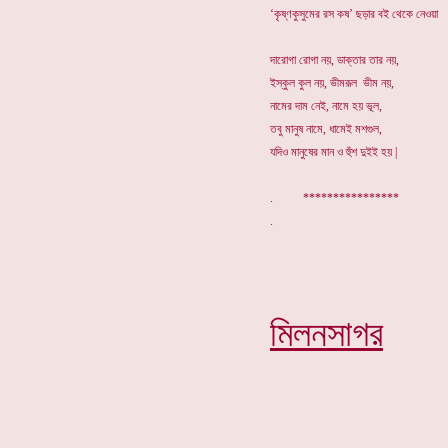
‘কৃষ্ণকুসুমের রস কষ’ ছড়ার বই থেকে নেওয়া
দারোগা রোগা নয়, ডাক্তার তার নয়,
ইস্কুল কুল নয়, ভীমরূল ভীম নয়,
নামের দাম নেই, নামে হয় ভূল,
তবু মানুষ নামে, ধামেই মশগুল,
যদিও মানুষের মান ও হুঁশ দুইই হয় |
. ****************
মিলনসাগর