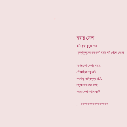
*
মরার মেলা
কবি কৃষ্ণকুসুম পাল
‘কৃষ্ণকুসুমের রস কষ’ ছড়ার বই থেকে নেওয়া
আগরতলা মেলার মাঠে,
মৌমাছিরা মধু চাটে
সবকিছু অগ্নিমূল্য হাটে,
মানুষ মরে চলে খাটে,
মরার মেলা শশ্মান ঘাটে |
. ****************