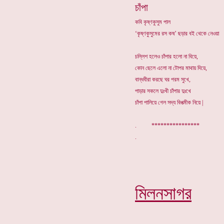
চাঁপা
কবি কৃষ্ণকুসুম পাল
‘কৃষ্ণকুসুমের রস কষ’ ছড়ার বই থেকে নেওয়া
চল্লিশ হলেও চাঁপার হলো না বিয়ে,
কোন ছেলে এলো না টোপর মাথায় দিয়ে,
বান্ধবীরা করছে ঘর পরম সুখে,
পাড়ার সকলে দুঃখী চাঁপার দুঃখে
চাঁপা পালিয়ে গেল সদ্য বিপত্মীক নিয়ে |
. ****************
মিলনসাগর