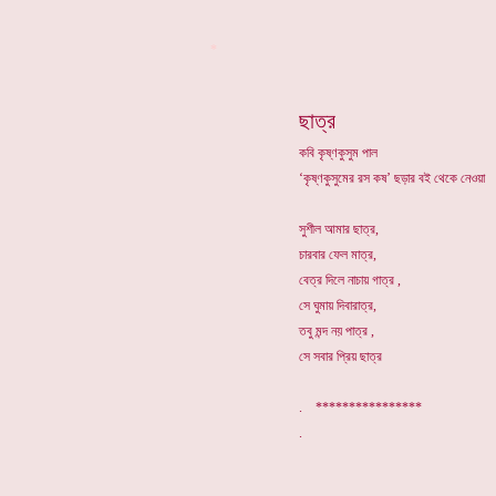
*
ছাত্র
কবি কৃষ্ণকুসুম পাল
‘কৃষ্ণকুসুমের রস কষ’ ছড়ার বই থেকে নেওয়া
সুশীল আমার ছাত্র,
চারবার ফেল মাত্র,
বেত্র দিলে নাচায় গাত্র ,
সে ঘুমায় দিবারাত্র,
তবু মন্দ নয় পাত্র ,
সে সবার প্রিয় ছাত্র
. ****************