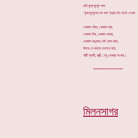
কবি কৃষ্ণকুসুম পাল
‘কৃষ্ণকুসুমের রস কষ’ ছড়ার বই থেকে নেওয়া
ভেজাল ঔষধ, ভেজাল সার,
ভেজাল বিষ, ভেজাল খাবার,
ভেজাল লঙ্কায় নেই কোন ঝাল,
উপরে যে কালো ভেতরে লাল,
খাঁটি স্বামী, স্ত্রী ; তবু ভেজার সংসার |
. ****************
মিলনসাগর