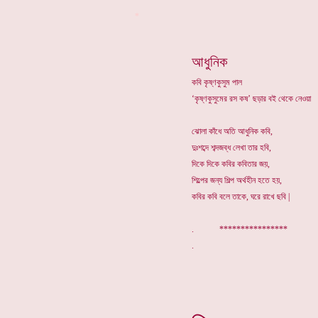
*
আধুনিক
কবি কৃষ্ণকুসুম পাল
‘কৃষ্ণকুসুমের রস কষ’ ছড়ার বই থেকে নেওয়া
ঝোলা কাঁধে অতি আধুনিক কবি,
দুঃশব্দে শব্দজব্ধ লেখা তার হবি,
দিকে দিকে কবির কবিতার জয়,
শিল্পের জন্য শিল্প অর্থহীন হতে হয়,
কবির কবি বলে তাকে, ঘরে রাখে ছবি |
. ****************