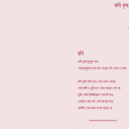
*
কবি কৃষ
রবি
কবি কৃষ্ণকুসুম পাল
‘কৃষ্ণকুসুমের রস কষ’ ছড়ার বই থেকে নেওয়া
রবি তুমি কবি হয়ে পেলে কত বেদনা,
নোবেলটি ও চুরি হল, আর পাওয়া গেল না,
তুমি দেখি মিউজিয়ামে শতবর্ষ পরে,
তোমার কোন বই নেই বাংলার ঘরে
বাঙ্গালী এখন আর বাংলা পড়ছে না
. ****************