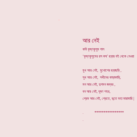
*
আর নেই
কবি কৃষ্ণকুসুম পাল
‘কৃষ্ণকুসুমের রস কষ’ ছড়ার বই থেকে নেওয়া
মুখ আর নেই, মুখোশের ছড়াছড়ি ,
সুখ আর নেই, সখীদের কাড়াকাড়ি,
মন আর নেই, দুশমন জব্বর ,
বন আর নেই, দূষণ শহর,
প্রেম আর নেই, প্রেতে, ভূতে মহা মারামারি |
. ****************