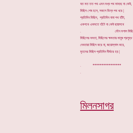
যত মত তত পথ এমন মধ্য পথ মানছে না কেউ,
মিছিল শেষ হলে, সকলে ভিন্ন পথ ধরে |
প্রতিদিন মিছিল, প্রতিদিন নানা পথ হাঁটা,
একপথে একমতে হাঁটে না কেউ ছায়াপথে
. মৌন মশাল মিছিলে
মিছিলের মমতা, মিছিলের ক্ষমতায় মানুষ প্রলুব্ধ
দেবতারা মিছিল করে না, জয়োল্লাস করে,
মৃতদের মিছিল প্রতিদিন দীর্ঘতর হয় |
. ****************
মিলনসাগর