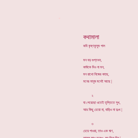
*
কথামালা
কবি কৃষ্ণকুসুম পাল
মন বড় গুপ্তধন,
কাউকে দিও না মন,
মন রাখো নিজের কাছে,
মনের মানুষ মনেই আছে |
২
যা পেয়েছো ওতেই তৃপ্তিতে সুখ,
আর কিছু চেয়ো না, বাড়িও না দুঃখ |
৩
চেয়ে পাওয়া, তাও এক ঋণ,