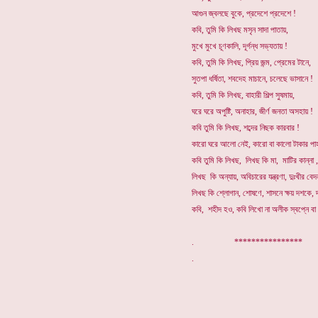
আগুন জ্বলছে বুকে, প্রদেশে প্রদেশে !
কবি, তুমি কি লিখছ মসৃন সাদা পাতায়,
মুখে মুখে চূণকালি, দূর্গন্ধ সভ্যতায় !
কবি, তুমি কি লিখছ, প্রিয় জন্ম, প্রেমের টানে,
সুতপা ধর্ষিতা, শবদেহ মাচানে, চলেছে ভাসানে !
কবি, তুমি কি লিখছ, বাহারী শিল্প সুষমায়,
ঘরে ঘরে অপুষ্টি, অনাহার, জীর্ণ জনতা অসহায় !
কবি তুমি কি লিখছ, শব্দের নিছক কারবার !
কারো ঘরে আলো নেই, কারো বা কালো টাকার পাহ
কবি তুমি কি লিখছ, লিখছ কি মা, মাটির কান্না ,
লিখছ কি অন্যায়, অবিচারের যন্ত্রণা, দুঃখীর বেদ
লিখছ কি শ্লোগান, শোষণে, শাসনে ক্ষয় দশকে,
কবি, শহীদ হও, কবি লিখো না অলীক স্বপ্নে বা
. ****************