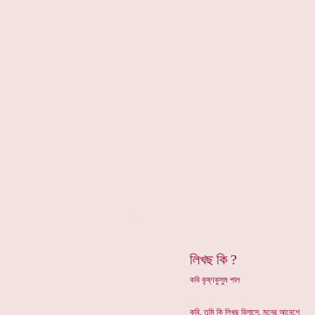
*
লিখছ কি ?
কবি কৃষ্ণকুসুম পাল
কবি, তুমি কি লিখছ বিলাসে, মনের আবেশে