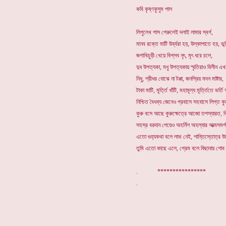
কবি কৃষ্ণকুসুম পাল
লিপুলেখ পাস পেরুলেই দলাই লামার স্বর্গ,
মানব রক্তে মাটি উর্ব্বরা হয়, উল্কাপাতে হয়, ভূ
জগাখিচুড়ী খেয়ে বিপ্লব নৃৎ, মৃৎ ধরে চলে,
দুধ উপত্যকা, মধু উপত্যকায় স্মৃতিরাও বিলীন এখ
নিধু, শ্রীধর বোঝে না টপ্পা, জনপ্রিয় মদন মাষ্টার,
টাকা মাটি, মূর্ত্তি খাঁটি, মহামূল্য মূর্ত্তিতে ভর্ত
নিশ্চিত বৈধব্য জেনেও প্রবাসে সহবাসে লিপ্ত কু
কুরু বসে আছে কুরুক্ষেত্রে আজো তপস্যারত, কিংক
সহস্র বরদান পেয়েও অহর্নিশ অহল্যার আত্মসমর্
এতো গুহ্যকথা বলে লাভ নেই, শান্তিস্তোত্র উ
তুমি এতো কাছে এলে, প্রেম বলে বিছানায় শোব 
. ****************