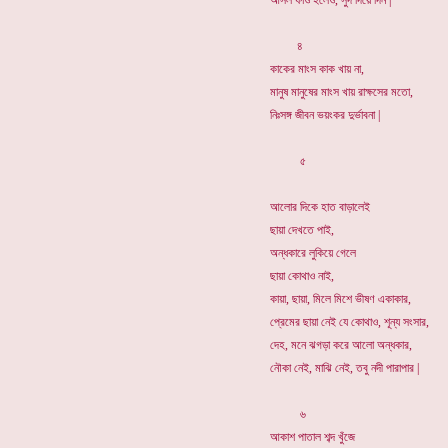
আসল ফাও হলেও, সুদ দিয়ে দিন |
৪
কাকের মাংস কাক খায় না,
মানুষ মানুষের মাংস খায় রাক্ষসের মতো,
নিঃসঙ্গ জীবন ভয়ংকর দুর্ভাবনা |
৫
আলোর দিকে হাত বাড়ালেই
ছায়া দেখতে পাই,
অন্ধকারে লুকিয়ে গেলে
ছায়া কোথাও নাই,
কায়া, ছায়া, মিলে মিশে ভীষণ একাকার,
প্রেমের ছায়া নেই যে কোথাও, শূন্য সংসার,
দেহ, মনে ঝগড়া করে আলো অন্ধকার,
নৌকা নেই, মাঝি নেই, তবু নদী পারাপার |
৬
আকাশ পাতাল শব্দ খুঁজে