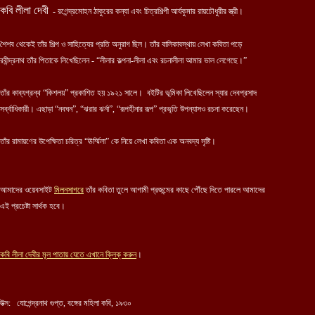
কবি লীলা দেবী
- রণেন্দ্রমোহন ঠাকুরের কন্যা এবং চিত্রশিল্পী আর্যকুমার রায়চৌধুরীর স্ত্রী।
শৈশব থেকেই তাঁর শিল্প ও সাহিত্যের প্রতি অনুরাগ ছিল। তাঁর বালিকাবস্থায় লেখা কবিতা পড়ে
রবীন্দ্রনাথ তাঁর পিতাকে লিখেছিলেন - “লীলার কল্পনা-লীলা এবং রচনালীলা আমার ভাল লেগেছে।”
তাঁর কাব্যগ্রন্থ “কিশলয়” প্রকাশিত হয় ১৯২১ সালে। বইটির ভূমিকা লিখেছিলেন স্যার দেবপ্রসাদ
সর্ব্বাধিকারী। এছাড়া “নবঘন”, “ঝরার ঝর্না”, “রূপহীনার রূপ” প্রভৃতি উপন্যাসও রচনা করেছেন।
তাঁর রামায়ণের উপেক্ষিতা চরিত্র “ঊর্ম্মিলা” কে নিয়ে লেখা কবিতা এক অনবদ্য সৃষ্টি।
আমাদের ওয়েবসাইট
মিলনসাগরে
তাঁর কবিতা তুলে আগামী প্রজন্মের কাছে পৌঁছে দিতে পারলে আমাদের
এই প্রচেষ্টা সার্থক হবে।
কবি
লীলা
দেবীর মূল পাতায় যেতে এখানে ক্লিক্ করুন
।
উত্স: যোগেন্দ্রনাথ গুপ্ত, বঙ্গের মহিলা কবি, ১৯৩০