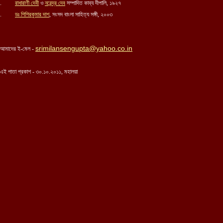
.
রাধারাণী দেবী
ও
নরেন্দ্র দেব
সম্পাদিত কাব্য দীপালি, ১৯২৭
.
ডঃ শিশিরকুমার দাশ
, সংসদ বাংলা সাহিত্য সঙ্গী, ২০০৩
srimilansengupta@yahoo.co.in
আমাদের ই-মেল -
এই পাতা প্রকাশ - ৩
০
.
১০
.২০১১, মহালয়া
...