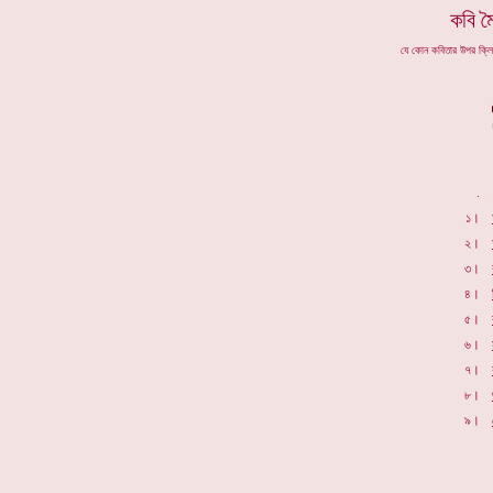
কবি ম
যে কোন কবিতার উপর ক্ল
.
১।
২।
৩।
৪।
৫।
৬।
৭।
৮।
৯।