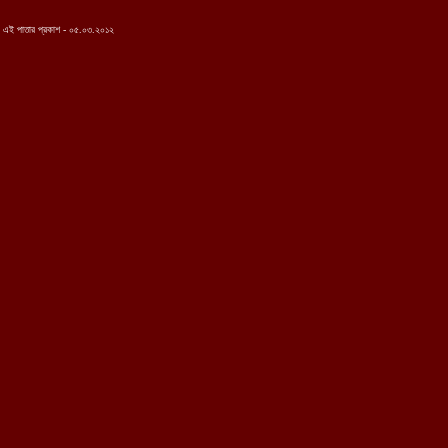
.
..
এই পাতার প্রকাশ - ০৫.০৩.২০১২