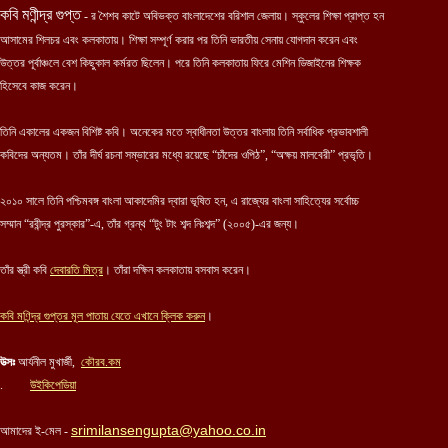
কবি মণীন্দ্র গুপ্ত
- র শৈশব কাটে অবিভক্ত বাংলাদেশের বরিশাল জেলায়। স্কুলের শিক্ষা প্রাপ্ত হন
আসামের শিলচর এবং কলকাতায়। শিক্ষা সম্পূর্ণ করার পর তিনি ভারতীয় সেনায় যোগদান করেন এবং
উত্তর পূর্বাঞ্চলে বেশ কিছুকাল কর্মরত ছিলেন। পরে তিনি কলকাতায় ফিরে মেশিন ডিজাইনের শিক্ষক
হিসেবে কাজ করেন।
তিনি একালের একজন বিশিষ্ট কবি। অনেকের মতে স্বাধীনতা উত্তর বাংলায় তিনি সর্বাধিক প্রভাবশালী
কবিদের অন্যতম। তাঁর দীর্ঘ রচনা সম্ভারের মধ্যে রয়েছে “চাঁদের ওপিঠ”, “অক্ষয় মালবেরী” প্রভৃতি।
২০১০ সালে তিনি পশ্চিমবঙ্গ বাংলা আকাদেমির দ্বারা ভূষিত হন, এ রাজ্যের বাংলা সাহিত্যের সর্বোচ্চ
সম্মান “রবীন্দ্র পুরস্কার”-এ, তাঁর গ্রন্থ “টুং টাং শব্দ নিঃশব্দ” (২০০৫)-এর জন্য।
তাঁর স্ত্রী কবি
দেবারতি মিত্র
। তাঁরা দক্ষিন কলকাতায় বসবাস করেন।
কবি মণিন্দ্র গুপ্তর মূল পাতায় যেতে এখানে ক্লিক করুন
।
উত্সঃ
আর্যনীল মুখার্জী,
কৌরব.কম
.
উইকিপেডিয়া
srimilansengupta@yahoo.co.in
আমাদের ই-মেল -