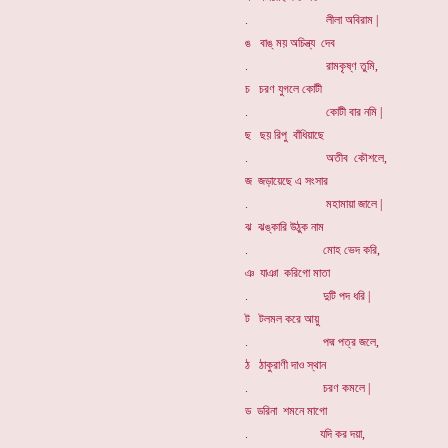
. লীলা অবিরাম |
ঙ বাঙ্ ময় অচিন্ত্য দেব
. রামকৃষ্ণ তুমি,
চ চরণ যুগলে কোটী
. কোটী বার নমি |
ছ ছয় রিপু বাঁধিয়াছে
. অতীব কৌশলে,
জ জড়ায়েছে এ সংসার
. মহামায়া জালে |
ঝ ঝঙ্কারি উঠুক নাম
. মোহ ভেদ করি,
ঞ যাঞা করিগো মাতা
. দুটি পদ ধরি |
ট টলমল করে আয়ু
. পদ্ম পত্র জলে,
ঠ ঠাকুরাণী দাও স্থান
. চরণ কমলে |
ড ডরিনা শমনে মাগো
. যদি কর দয়া,