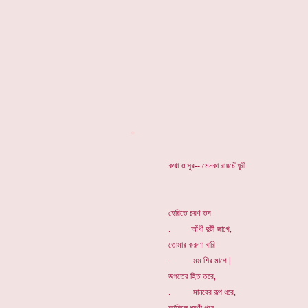
*
কথা ও সুর-- মেনকা রায়চৌধূরী
হেরিতে চরণ তব
. আঁখী দুটী জাগে,
তোমার করুণা বারি
. মম শির মাগে |
জগতের হিত তরে,
. মানবের রূপ ধরে,