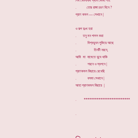
শিব ভোলানাথ স্থান কোথা পাই
. তোর রাঙ্গা চরণ বিনে ?
প্রাণ কমল --- সেখানে |
ও রূপ দুঃখ হরা
. তনু মন পাগল করা
. বিশ্বভুবন লুকিয়ে আছে
. তিনটী নয়নে,
আমি মা নামেতে ডুবে থাকি
. শয়নে ও স্বপনে |
প্রাণকমল বিছায়ে রেখেছি
. বসমা সেখানে |
আহা প্রাণকমল বিছায়ে |
. *************************