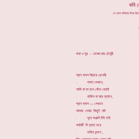
*
কবি ম
যে কোন কবিতার উপর ক্ল
কথা ও সুর - মেনকা রায় চৌধূরী
প্রাণ কমল বিছায়ে রেখেছি
. বসমা সেখানে,
আমি মা মা বলে কেঁদে বেড়াই
. থাকিস না আর শ্মশানে,
প্রাণ কমল --- সেখানে
আমার দেবার কিছুই নাই
. সুরে অঞ্জলি দিই তাই
অর্ঘ্যটি দি দুহাত ভরে
. ভক্তি চন্দনে ,