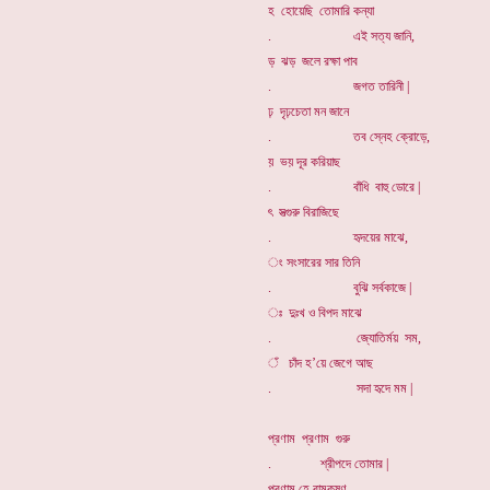
হ হোয়েছি তোমারি কন্যা
. এই সত্য জানি,
ড় ঝড় জলে রক্ষা পাব
. জগত তারিনী |
ঢ় দৃঢ়চেতা মন জানে
. তব স্নেহ ক্রোড়ে,
য় ভয় দূর করিয়াছ
. বাঁধি বাহু ডোরে |
ৎ সত্গুরু বিরাজিছে
. হৃদয়ের মাঝে,
ং সংসারের সার তিনি
. বুঝি সর্বকাজে |
ঃ দুঃখ ও বিপদ মাঝে
. জ্যোতির্ময় সম,
ঁ চাঁদ হ’য়ে জেগে আছ
. সদা হৃদে মম |
প্রণাম প্রণাম গুরু
. শ্রীপদে তোমার |
প্রণাম হে রামকৃষ্ণ