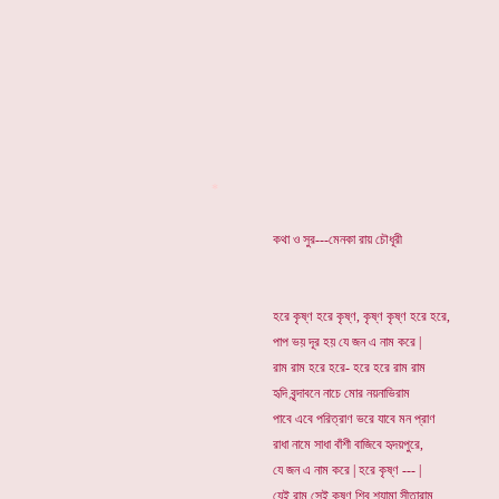
*
কথা ও সুর---মেনকা রায় চৌধূরী
হরে কৃষ্ণ হরে কৃষ্ণ, কৃষ্ণ কৃষ্ণ হরে হরে,
পাপ ভয় দূর হয় যে জন এ নাম করে |
রাম রাম হরে হরে- হরে হরে রাম রাম
হৃদি বৃন্দাবনে নাচে মোর নয়নাভিরাম
পাবে এবে পরিত্রাণ ভরে যাবে মন প্রাণ
রাধা নামে সাধা বাঁশী বাজিবে হৃদয়পুরে,
যে জন এ নাম করে | হরে কৃষ্ণ --- |
যেই রাম সেই কৃষ্ণ শিব শ্যামা সীতারাম,