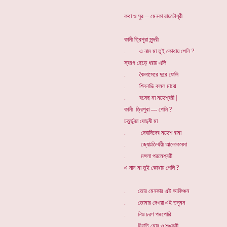
কথা ও সুর -- মেনকা রায়চৌধূরী
কালী ত্রিপুরা সুন্দরী
. এ নাম মা তুই কোথায় পেলি ?
স্বরগ ছেড়ে ধরায় এলি
. কৈলাসেরে দুরে ফেলি
. শিবনাভি কমল মাঝে
. বসেছ মা মহেশ্বরী |
কালী ত্রিপুরা --- পেলি ?
চতুর্ভূজা ষোড়ষী মা
. দেবাদিদেব মহেশ বামা
. জ্যোঃতির্ম্ময়ী আলোকসমা
. মঙ্গলা পরমেশ্বরী
এ নাম মা তুই কোথায় পেলি ?
. তোর মেনকার এই আকিঞ্চন
. তোমার দেওয়া এই তনুমন
. নিও চরণ পদ্মপোরি
. মিনতি মোর ও শঙ্করী