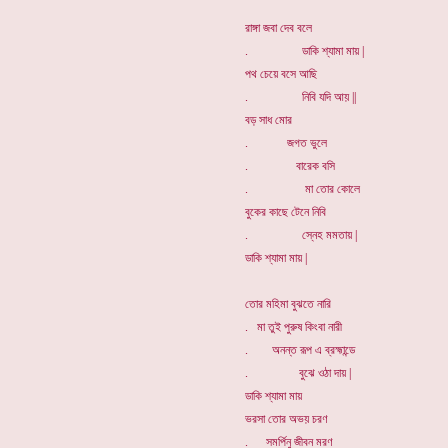
রাঙ্গা জবা দেব বলে
. ডাকি শ্যামা মায় |
পথ চেয়ে বসে আছি
. নিবি যদি আয় ||
বড় সাধ মোর
. জগত ভুলে
. বারেক বসি
. মা তোর কোলে
বুকের কাছে টেনে নিবি
. স্নেহ মমতায় |
ডাকি শ্যামা মায় |
তোর মহিমা বুঝতে নারি
. মা তুই পুরুষ কিংবা নারী
. অনন্ত রূপ এ ব্রহ্মান্ডে
. বুঝে ওঠা দায় |
ডাকি শ্যামা মায়
ভরসা তোর অভয় চরণ
. সমর্পিনু জীবন মরণ