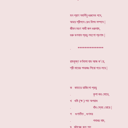
মন প্রাণ সমর্পিনু গুরুদেব পদে,
অভয় শ্রীপদে রেখ বিপদ সম্পদে |
জীবন মরণ সাথী জপ গুরুনাম,
গুরু ভগবান প্রভু লহগো প্রণাম |
. ***************
রামকৃষ্ণ বর্ণমালা যাব আজ ক’য়ে,
শ্রী মায়ের পদরজঃ শিরো পরে লয়ে |
ক কাতরে ডাকিগো প্রভু
. কৃপা কর মোরে,
খ খমি (ক্ষ ) শত অপরাধ
. বাঁধ স্নেহ ডোরে |
গ গুণাতীত , গুণময়
. গদাধর নাম,
ঘ ঘটায়েছ কত শত