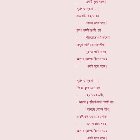
. একই সুরে বাজে |
শ্যাম ও শ্যামা --- |
এক যদি না হবে বল
. কেমন করে তবে ?
কৃষ্ণ-কালী রূপটী ধরে
. দাঁড়িয়েছে এই ভবে ?
অবুঝ আমি তোমার লীলা
. বুঝতে পারি না যে |
আমার প্রাণের বীণার তারে
. একই সুরে বাজে |
শ্যাম ও শ্যামা --- |
শিবের বুকে চরণ রাখ
. হাতে ধর অসি,
( আবার ) শ্রীরাধিকার পূজাটি নাও
. বাজিয়ে মোহন বাঁশি |
ও দুটী রূপ এক হোয়ে থাক
. হৃদ সরোবর মাঝে,
আমার প্রাণের বীণার তারে
. একই সুরে বাজে |