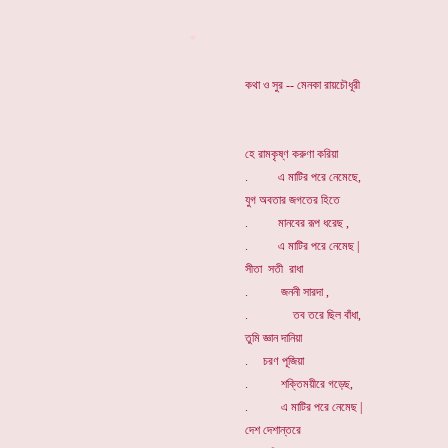
*
কথা ও সুর -- মেনকা রায়চৌধূরী
হে রামকৃষ্ণ করুণা করিয়া
. এ মাটির পরে নেমেছে,
যুগ অবতার জগতের হিতে
. মানবের রূপ ধরেছ ,
. এ মাটির পরে নেমেছ |
সীতা সতী রাধা
. জননী সারদা ,
. তব তরে ছিল বাঁধা,
তুমি জ্ঞান দানিয়া
. চরণ পূজিয়া
. শক্তিময়ীরে গড়েছ,
. এ মাটির পরে নেমেছ |
দেশ দেশান্তরে