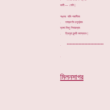
কালী --- পেলি |
শঙ্কর নাভি পদ্মাসীনাং
. তাম্রবর্ণাব চতুর্ভূজাং
ব্রহ্মা বিষ্ণু শিবারাধ্যাং
. ত্রিপুরা সুন্দরী নমাস্যহম |
. *************************
মিলনসাগর