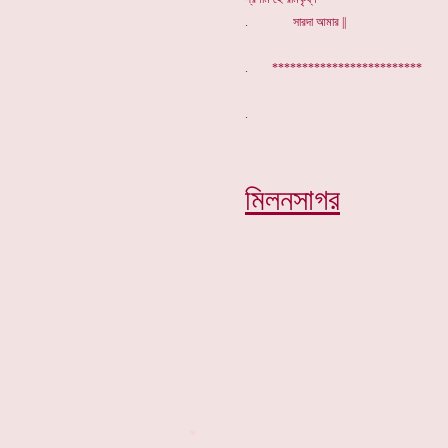
. সারদা আমার ||
. *************************
মিলনসাগর
*