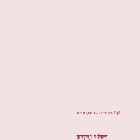
*
রচনা ও গ্রন্থনা--- মেনকা রায় চৌধূরী
রামকৃষ্ণ বর্ণমালা