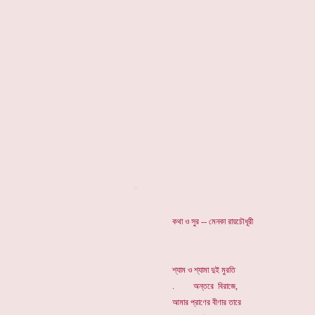
*
কথা ও সুর -- মেনকা রায়চৌধূরী
শ্যাম ও শ্যামা দুই মুরতি
. অন্তরে বিরাজে,
আমার প্রাণের বীণার তারে