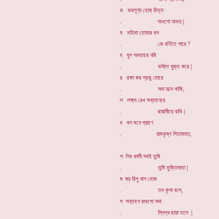
ভ ভয়শূণ্য হোক্ চিত্ত
. দাওগো অভয় |
ম মহিমা তোমার বল
. কে বর্ণিতে পারে ?
য যুগ অবতারে নমি
. ভক্তি যুক্ত করে |
র রক্ষা কর প্রভু মোরে
. সদা হৃদে থাকি,
ল লক্ষ্য রেখ সন্তানেরে
. ছায়ানীড়ে রাখি |
ব বল মনে প্রাণে
. রামকৃষ্ণ পিতামাতা,
শ শিব কালী সবই তুমি
. তুমি মুক্তিদাতা |
ষ ষড় রিপু নাশ হোক
. তব কৃপা বলে,
স সন্তানে রাখগো সদা
. স্নিগ্ধ ছায়া তলে |