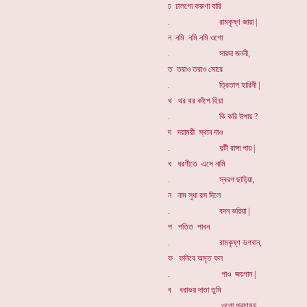
ঢ ঢালগো করুণা বারি
. রামকৃষ্ণ জায়া |
ন নমি নমি নমি ওগো
. সারদা জননী,
ত তরাও তরাও মোরে
. ত্রিতাপ হারিনী |
থ থর থর কাঁপে হিয়া
. কি করি উপায় ?
দ দয়াময়ী স্থান দাও
. দুটী রাঙ্গা পায় |
ধ ধরণীতে এসে নামি
. স্বরগ ছাড়িয়া,
ন নাম সুধা রস দিলে
. বদন ভরিয়া |
প পতিত পাবন
. রামকৃষ্ণ ভগবান,
ফ ফলিবে অমৃত ফল
. গাও জয়গান |
ব বরাভয় দাতা তুমি
. ওগো প্রাণময়,