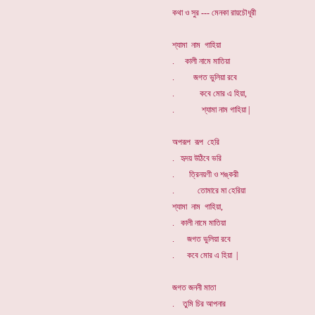
কথা ও সুর --- মেনকা রায়চৌধূরী
শ্যামা নাম গাহিয়া
. কালী নামে মাতিয়া
. জগত ভুলিয়া রবে
. কবে মোর এ হিয়া,
. শ্যামা নাম গাহিয়া |
অপরূপ রূপ হেরি
. হৃদয় উঠিবে ভরি
. ত্রিনয়ণী ও শঙ্করী
. তোমারে মা হেরিয়া
শ্যামা নাম গাহিয়া,
. কালী নামে মাতিয়া
. জগত ভুলিয়া রবে
. কবে মোর এ হিয়া |
জগত জননী মাতা
. তুমি চির আপনার