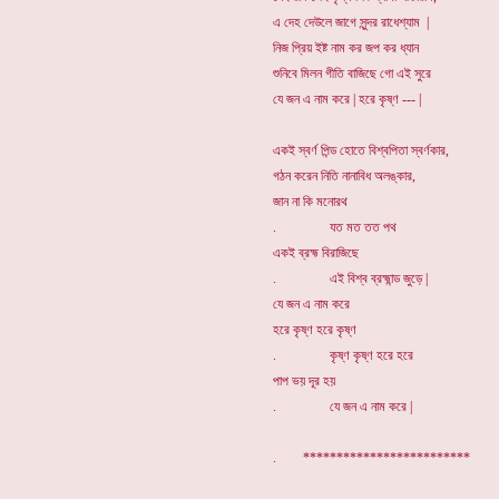
এ দেহ দেউলে জাগে সুন্দর রাধেশ্যাম |
নিজ প্রিয় ইষ্ট নাম কর জপ কর ধ্যান
শুনিবে মিলন গীতি বাজিছে গো এই সুরে
যে জন এ নাম করে | হরে কৃষ্ণ --- |
একই স্বর্ণ পিন্ড হোতে বিশ্বপিতা স্বর্ণকার,
গঠন করেন নিতি নানাবিধ অলঙ্কার,
জান না কি মনোরথ
. যত মত তত পথ
একই ব্রহ্ম বিরাজিছে
. এই বিশ্ব ব্রহ্মান্ড জুড়ে |
যে জন এ নাম করে
হরে কৃষ্ণ হরে কৃষ্ণ
. কৃষ্ণ কৃষ্ণ হরে হরে
পাপ ভয় দূর হয়
. যে জন এ নাম করে |
. *************************