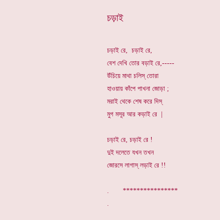
চড়াই
চড়াই রে, চড়াই রে,
বেশ দেখি তোর বড়াই রে,-----
উঁচিয়ে মাথা চলিস্ তোরা
হাওয়ায় কাঁপে পাখনা জোড়া ;
মরাই থেকে শেষ করে দিস্
মুগ মসূর আর কড়াই রে |
চড়াই রে, চড়াই রে !
দুই দলেতে যখন তখন
জোরসে লাগাস্ লড়াই রে !!
. *********