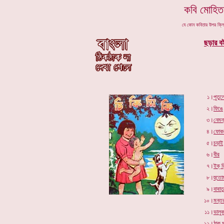
কবি মোহিত
যে কোন কবিতার উপর ক্ল
ছড়ার ব
১।
পুতুল
২।
ফিঙে
৩।
নেমন্
৪।
ফোকলা
৫।
চড়াই
৬।
বীর
৭।
ইক্ ড়
৮।
হুতো
৯।
বাবাতু
১০।
মন্ত
১১।
ভালু
১২।
ঠাক্ 