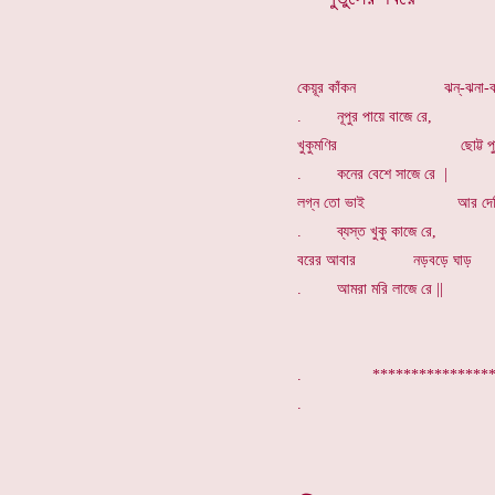
কেয়ূর কাঁকন ঝন্-ঝনা-ঝ
. নূপুর পায়ে বাজে রে,
খুকুমণির ছোট্ট পুত
. কনের বেশে সাজে রে |
লগ্ন তো ভাই আর দেরি
. ব্যস্ত খুকু কাজে রে,
বরের আবার নড়বড়ে ঘাড়
. আমরা মরি লাজে রে ||
. ********