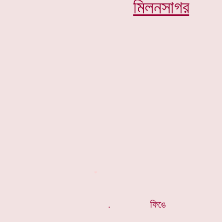
মিলনসাগর
*
. ফিঙে