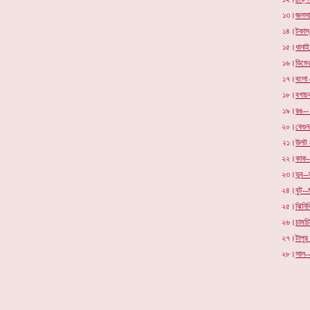
১৩।
জলসা 
১৪।
টকাস্
১৫।
ধানাই
১৬।
ডিমে
১৭।
বলো
১৮।
বগাচক
১৯।
রঙ--
২০।
বেগুন
২১।
উলট -
২২।
কাক--
২৩।
ডুব--ড
২৪।
বুট-
২৫।
ঝিনিক
২৬।
চামচি
২৭।
টাপুর
২৮।
সাল-