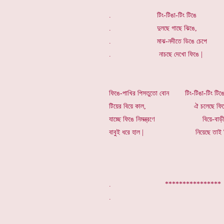
. টিং-টিঙা-টিং টিঙে
. দুলছে গাছে ঝিঙে,
. মাঝ-নদীতে ডিঙে চেপে
. নাচছে দেখো ফিঙে |
ফিঙে-পাখির পিসতুতো বোন টিং-টিঙা-টিং টিঙ
টিয়ের বিয়ে কাল, ঐ চলেছে ফিঙ
যাচ্ছে ফিঙে নিমন্ত্রণে বিয়ে-বাড়ী ধু
বাবুই ধরে হাল | নিয়েছে তাই শিঙ
. *********