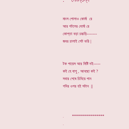
মাংস পোলাও কোর্মা রে
আর পটলের দোর্মা রে
কোপ্তা বড়া চচ্চড়ি-------
জবর চালাই পেট ভরি |
টক পায়েস আর মিষ্টি দই-----
কই হে বাপু , আনছো কই ?
সবার শেষে চিবিয়ে পান
গদির ওপর হই সটান ||
. *********