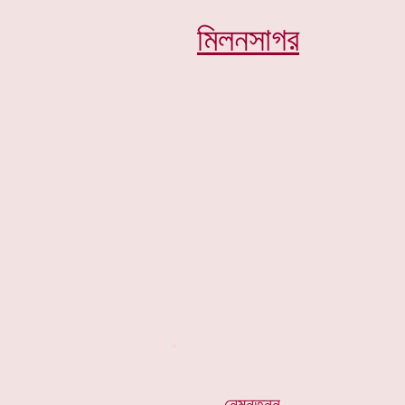
মিলনসাগর
*
. নেমন্তন্ন