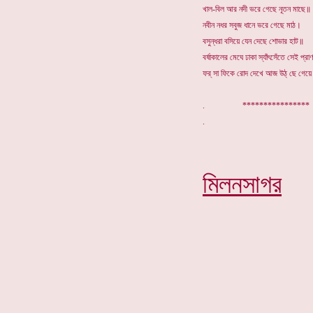
খাল-বিল আর নদী ভরে গেছে নূতন মাছে॥
নবীন নধর সবুজ ধানে ভরে গেছে মাঠ।
বসুন্ধরা বসিয়ে যেন দেছে শোভার হাট॥
বর্ষাকালের মেঘে ঢাকা স্যাঁৎসেঁতে সেই প্র
ফর্ সা ফিকে রোদ দেখে আজ উঠ্ ছে গেয়ে
. ************
মিলনসাগর