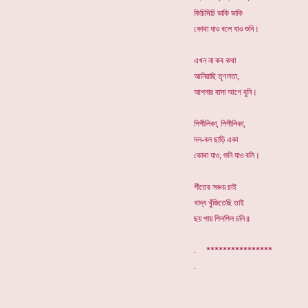
কিচিমিচি ডাকি ডাকি
কোথা যাও বলে যাও শুনি।
এখন না কব কথা
আনিয়াছি তৃণলতা,
আপনার বাসা আগে বুনি।
পিপীলিকা, পিপীলিকা,
দল-বল ছাড়ি একা
কোথা যাও, শুনি যাও বলি।
শীতের সঞ্চয় চাই
খাদ্য খুঁজিতেছি তাই
ছয় পায় পিলপিল চলি॥
. ****************