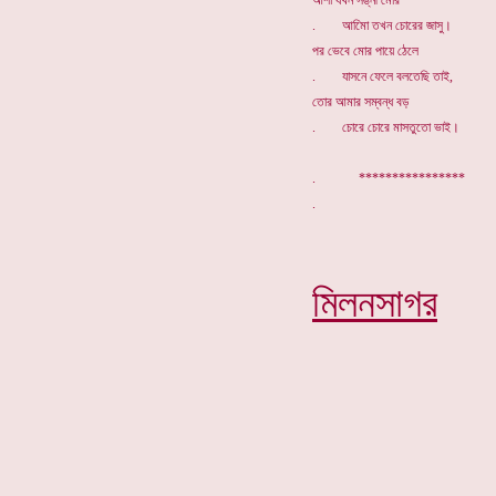
আশা যখন সঙ্নী মোর
. আমিো তখন চোরের জাসু।
পর ভেবে মোর পায়ে ঠেলে
. যাসনে ফেলে বলতেছি তাই,
তোর আমার সম্বন্ধ বড়
. চোরে চোরে মাসতুতো ভাই।
. **************
মিলনসাগর