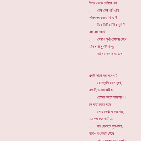
ভিতর থেকে বেরিয়ে এল
. চেনা চেনা পাখিগুলি,
অভিবাদন করতে কি ভাই
. নিয়ে কিচির মিচির বুলি ?
এস এস নববর্ষ
. মোরাও সুখী তোমায় দেখে,
হাসি মাখা মুখটি কিন্তু
. অইখানেতে এস রেখে।
একটু আগে যার সনে এই
. কোলাকুলি করল সুখে,
এসেছিল সেও অবিকল
. তোমার মতো হাস্যমুখে।
রঙ্গ কত করবে বলে
. লোভ দেখালে কত শত,
গান শোনাতে অলি এল
. রূপ দেখাতে ফুল-বালা,
লতা এল ঘোমটা টেনে
. মাথায় ফুলের বরণ ডালা।