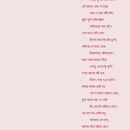
এই রকমে চোর সে চতুর
. সঙ্গে নে তার সঙ্গী কটা,
জুটে পুটে লাগিয়েছিল
. অভিনয়ের বড্ড ঘটা।
গেল যখন দেখি তখন
. হিসেব করে কি ছাই চুলো,
অভিনয় সে করে গেছে
. বিয়োগান্ত নাটকগুলো।
হাতে মাথা রাখতে গিয়ে
. দেখনু, হয়ে চক্ষু ফুটো
তপ্ত জলের নদী বয়ে
. ভিজে গেছে দণ্ড দুটো।
মাথায় আবার ছোট বড়
. এক শ আগুন জ্বেলে দেছে,
বুকে মাঝে হাত দে দেখি
. কি-যেন-কি হারিয়ে গেছে।
ওই বলে নয় একটা শুধু
. অমনতর এল কত,
কালের গায়ে আঁচড় রেখে