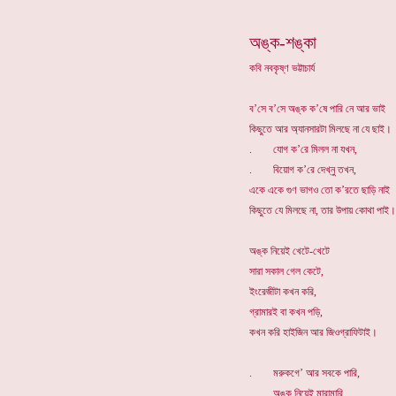
অঙ্ক-শঙ্কা
কবি নবকৃষ্ণ ভট্টাচার্য
ব’সে ব’সে অঙ্ক ক’ষে পারি নে আর ভাই
কিছুতে আর অ্যানসারটা মিলছে না যে ছাই।
. যোগ ক’রে মিলল না যখন,
. বিয়োগ ক’রে দেখ্নু তখন,
একে একে গুণ ভাগও তো ক’রতে ছাড়ি নাই
কিছুতে যে মিলছে না, তার উপায় কোথা পাই।
অঙ্ক নিয়েই খেটে-খেটে
সারা সকাল গেল কেটে,
ইংরেজীটা কখন করি,
গ্রামারই বা কখন পড়ি,
কখন করি হাইজিন আর জিওগ্রাফিটাই।
. মরুকগে’ আর সবকে পারি,
. অঙ্ক নিয়েই মারামারি,