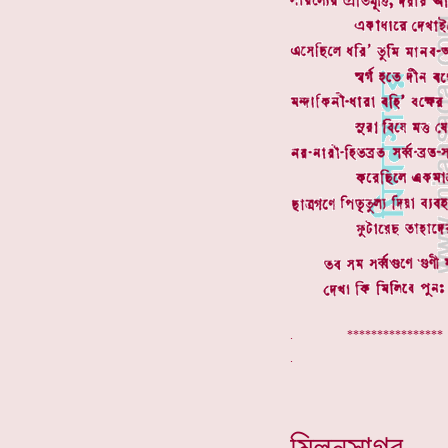
. ************