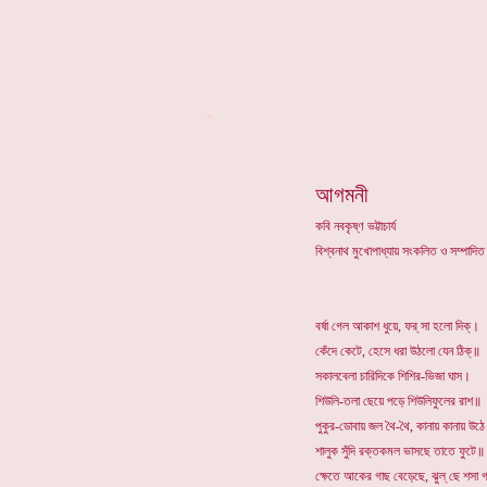
*
আগমনী
কবি নবকৃষ্ণ ভট্টাচার্য
বিশ্বনাথ মুখোপাধ্যায় সংকলিত ও সম্পাদ
বর্ষা গেল আকাশ ধুয়ে, ফর্ সা হলো দিক্।
কেঁদে কেটে, হেসে ধরা উঠলো যেন ঠিক্॥
সকালবেলা চারিদিকে শিশির-ভিজা ঘাস।
শিউলি-তলা ছেয়ে পড়ে শিউলিফুলের রাশ॥
পুকুর-ডোবায় জল থৈ-থৈ, কানায় কানায় উঠ
শালুক সুঁদি রক্তকমল ভাসছে তাতে ফুটে॥
ক্ষেতে আকের গাছ বেড়েছে, ঝুল্ ছে শসা 