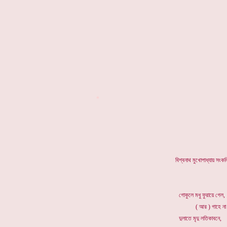
*
বিশ্বনাথ মুখোপাধ্যায় সং
গোকুলে মধু ফু
( আর ) গাহে না 
দুলাতে মৃদু লত