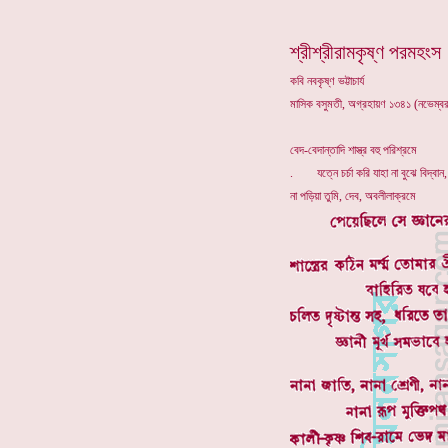
শ্রীশ্রীরামকৃষ্ণ পরমহংস
কবি নবকৃষ্ণ ভট্টাচার্য
মাসিক বসুমতী, অগ্রহায়ণ ১৩৪১ (নভেম্ব
বেদ-বেদান্তাদি শাস্ত্র বহু পরিশ্রমে
. যত্নে চর্চা করি যাহা না বুঝে বিদ্বান,
না পড়িয়া তুমি, দেব, অবলীলাক্রমে