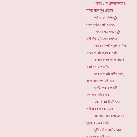
. পালিয়ে গেল চোরের মতো।
আশায় মজে মুখ চেয়েছি
. জানিনে যে চিনির ছুরি,
একশ চোখের মাঝখানেতে
. প্রাণের ঘরে করলে চুরি!
তাই বলি, তুই লোভ দেখিয়ে
. আর কেন ভাই জ্বালাস মিছে,
আজও আমার জ্বলছে পরান
. কামড়ে গেছে কালে বিছে।
করবি যত ভাল তা’ত
. জানতে আমার নাইক বাকি,
মনের মতো হয় যদি তোর ---
. একটা কথা বলে রাখি।
রঙ্গ সেরে বাজি মেরে
. যখন আবার ফিরবি ঘরে,
আমিও হব চোরের চেলা
. আমায় নে যাস সঙ্গে করে।
সন্দেহ হয় কথায় যদি
. ঘুচিয়ে দিব ভ্রান্তি আশু,