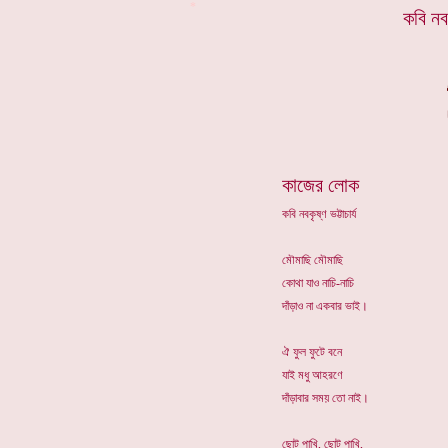
*
কবি নবক
কাজের লোক
কবি নবকৃষ্ণ ভট্টাচার্য
মৌমাছি মৌমাছি
কোথা যাও নাচি-নাচি
দাঁড়াও না একবার ভাই।
ঐ ফুল ফুটে বনে
যাই মধু আহরণে
দাঁড়াবার সময় তো নাই।
ছোট পাখি, ছোট পাখি,