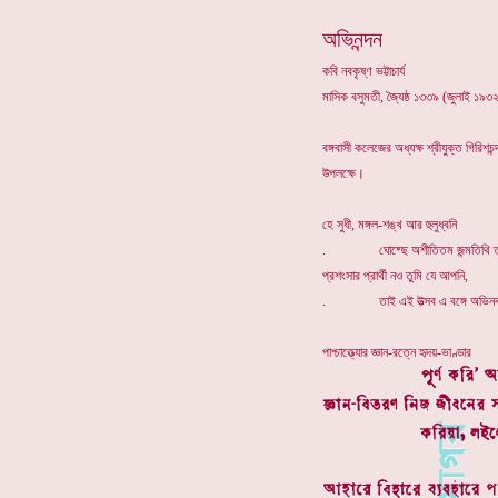
অভিনন্দন
কবি নবকৃষ্ণ ভট্টাচার্য
মাসিক বসুমতী, জ্যৈষ্ঠ ১৩৩৯ (জুলাই ১৯৩
বঙ্গবাসী কলেজের অধ্যক্ষ শ্রীযুক্ত গিরিশ
উপলক্ষে।
হে সুধী, মঙ্গল-শঙ্খ আর হুলুধ্বনি
. ঘোষ্ছে অশীতিতম জন্মতিথি ত
প্রশংসার প্রার্থী নও তুমি যে আপনি,
. তাই এই উত্সব এ বঙ্গে অভিন
পাশ্চাত্ত্যোর জ্ঞান-রত্নে হৃদয়-ভাণ্ডার