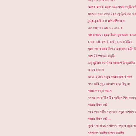
ভাল্লা তোমার টাঙ্গি পাশ
ঝলকে ঝলকে বল্লম চর-দখলের সড়কি বর্শ
মাদলের তালে তালে রক্তচক্ষু ট্রাইবাল টো
বন্দুক কুকরি দা ও রাশি রাশি সাহস
এত সাহস যে আর ভয় করে না
আরো আছে ক্রেন্ দাঁতাল বুলডোজার কনভয়
চলমান ডাইনামো টারবাইন লেদ ও ইঞ্জিন
ধ্বস নামা কয়লার মিথেন অন্ধকারে কঠিন 
আশ্চর্য ইস্পাতের হাতুড়ি
ডক্ জুটমিল ফার্ণেসের আকাশে উত্তোলিত
না ভয় করে না
ভয়ের ফ্যাকাশে মুখ কেমন অচেনা লাগে
যখন জানি মৃত্যু ভালবাসা ছাড়া কিছু নয়
আমাকে হত্যা করলে
বাংলার সব ক’টি মাটির প্রদীপে শিখা হয়ে ছ
আমার বিনাশ নেই
বছর বছর মাটির মধ্য হতে সবুজ আশ্বাস
আমার বিনাশ নেই---
সুখে থাকবো দুঃখে থাকবো সন্তান-জন্মে স
বাংলাদেশ যতদিন থাকবে ততদিন