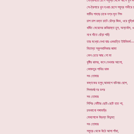
যে-ট্রলারে চেপে সমুদ্র থেকে আসে খুন ক
সে-ট্রলারে খুন হওয়া ছেলে সমুদ্র গভীরে 
মাটির পাহাড় ঢাকে দগ্ধ মৃত শিশু
চাপ চাপ রক্ত চাটে রৌদ্র জিভ, ওরে বুদ্ধি
ধর্ষিত মেয়েদের রুধিরাক্ত চুল, অন্তর্বাস, ও
নখে দাঁতে ছেঁড়া শাড়ি
তার মধ্যো দেখা যায় একরত্তি ইউনিফর্ম--
নিতান্ত স্কুলবালিকার জামা
কেন চেয়ে আছ গো মা
বৃষ্টির ঝালর, কনে দেখবার আলো,
কোকতুর পাখির ডাক
সব তোমার
কষ্ণকের হলুদ,আকাশে বাটনার ছোপ,
শিলাবর্ষণের ডগর
সব তোমার
শিশির ফোঁটার ছোট-ছোট হাত পা,
চমকানো গঙ্গাফড়িং
মেঘলোকে উড়ন্ত বিদ্যুত্
সব তোমার
সমুদ্র থেকে উঠে আসা শাঁখা,