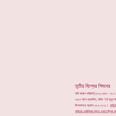
*
তৃতীয় বিশ্বের শিশুদের
কবি নবারুণ ভট্টাচার্য (২৩.৬.১৯৪৮ - ৩১.
১৯৯৭ সালে প্রকাশিত, কবির “এই মৃত্যু 
মিলনসাগরে প্রকাশ ১৬.৯.২০২২।
কবিতা
কবিতার
দেয়ালিকায় পড়তে এখানে ক্লিক কর