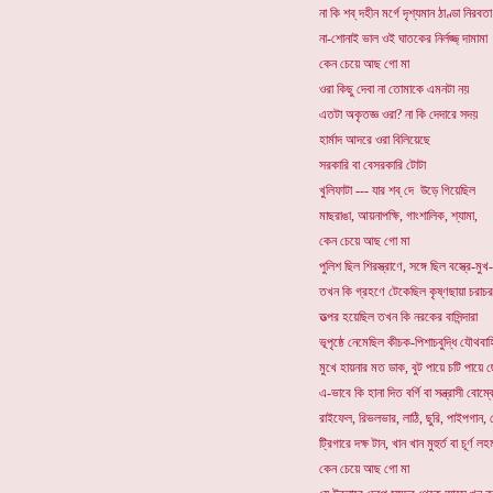
না কি শব্ দহীন মর্গে দৃশ্যমান ঠাণ্ডা নিরবতা
না-শোনাই ভাল ওই ঘাতকের নির্লজ্জ্ দামামা
কেন চেয়ে আছ গো মা
ওরা কিছু দেবা না তোমাকে এমনটা নয়
এতটা অকৃতজ্ঞ ওরা? না কি দেদারে সদয়
হার্মাদ আদরে ওরা বিলিয়েছে
সরকারি বা বেসরকারি টোটা
খুলিফাটা --- যার শব্ দে উড়ে গিয়েছিল
মাছরাঙা, আয়নাপক্ষি, গাংশালিক, শ্যামা,
কেন চেয়ে আছ গো মা
পুলিশ ছিল শিরস্ত্রাণে, সঙ্গে ছিল বস্ত্রে-মু
তখন কি গ্রহণে টেকেছিল কৃষ্ণছায়া চরাচর
তত্পর হয়েছিল তখন কি নরকের বাসিন্দারা
ভূপৃষ্ঠে নেমেছিল কীচক-পিশাচবুদ্ধি যৌথবাহ
মুখে হায়নার মত ডাক, বুট পায়ে চটি পায়ে 
এ-ভাবে কি হানা দিত বর্গি বা সন্ত্রাসী বোম্ব
রাইফেল, রিভলভার, লাঠি, ছুরি, পাইপগান, 
ট্রিগারে দক্ষ টান, খান খান মুহুর্ত বা চূর্ণ লহ
কেন চেয়ে আছ গো মা