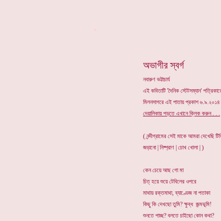
*
অভাগীর স্বর্গ
নবারুণ ভট্টাচার্য
এই কবিতাটি 'দৈনিক স্টেটসম্যান' পত্রি
মিলনসাগরে এই পাতায় প্রকাশ ৬.৯.২০
দেয়ালিকায় পড়তে এখানে ক্লিক করুন . . .
( নন্দীগ্রামের সেই মাকে আমরা দেখেছি টিভ
জড়ানো | নিষ্প্রাণ | চোখ খোলা | )
কেন চেয়ে আছ গো মা
চিত্ হয়ে শুয়ে টেবিলের ওপরে
মাথায় রক্তমাথা, ব্যাণ্ডেজ না পতাকা
কিছু কি দেখছো তুমি? ক্ষুব্ধ জন্মভূমি!
শুনতে পাচ্ছ? বলতে চাইছো কোন কথা?