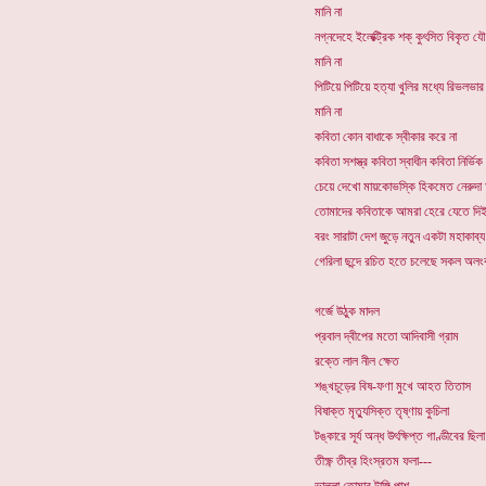
মানি না
নগ্নদেহে ইলেক্ট্রিক শক্ কুৎসিত বিকৃত য
মানি না
পিটিয়ে পিটিয়ে হত্যা খুলির মধ্যে রিভলভার
মানি না
কবিতা কোন বাধাকে স্বীকার করে না
কবিতা সশস্ত্র কবিতা স্বাধীন কবিতা নির্ভিক
চেয়ে দেখো মায়কোভস্কি হিকমেত নেরুদা
তোমাদের কবিতাকে আমরা হেরে যেতে দিই
বরং সারাটা দেশ জুড়ে নতুন একটা মহাকাব্য
গেরিলা ছন্দে রচিত হতে চলেছে সকল অলং
গর্জে উঠুক মাদল
প্রবাল দ্বীপের মতো আদিবাসী গ্রাম
রক্তে লাল নীল ক্ষেত
শঙ্খচূড়ের বিষ-ফণা মুখে আহত তিতাস
বিষাক্ত মৃত্যুসিক্ত তৃষ্ণায় কুচিলা
টঙ্কারে সূর্য অন্ধ উৎক্ষিপ্ত গাণ্ডীবের ছিলা
তীক্ষ্ণ তীব্র হিংস্রতম ফলা---