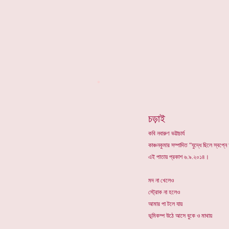
*
চড়াই
কবি নবারুণ ভট্টাচার্য
কাঞ্চনকুমার সম্পাদিত “যুদ্ধে ছিলে স্বপ
এই পাতায় প্রকাশ ৬.৯.২০১৪।
মদ না খেলেও
স্ট্রোক না হলেও
আমার পা টলে যায়
ভূমিকম্প উঠে আসে বুকে ও মাথায়