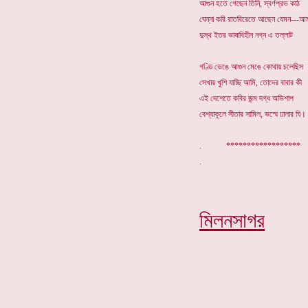
আগুন হতে গেছেন তিনি, স্বর্ণপ্রভ কাঠ
ঘেন্না করি রাতবিরেতে আছেন যেমন---আ
দুস্থ ইতর ভাষাবিহীন নগ্ন এ তল্লাট
গণ্ডি ভেঙে আগুন মেঙে কোথায় চলেছিস
সেখায় খুশি যাচ্ছি আমি, তোদের বাবার কী
এই দেশেতে কবির জন্ম দগ্ধ অভিশাপ
বেশ্যাকূলে সীতার সামিল, ভস্মে ঢালার ঘি।
. *****************
মিলনসাগর