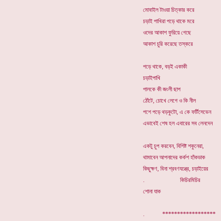
মোবাইল টাওয়া চিত্কার করে
চড়াই পাখিরা পড়ে থাকে মরে
ওদের আকাশ ফুরিয়ে গেছে
আকাশ চুরি করেছে তস্করে
পড়ে থাকে, বড়ই একাকী
চড়াইপাখি
পালকে কী জংলী ছাপ
ঠোঁটে, চোখে লেগে ও কি নীল
পশে পড়ে থড়কুটো, এ কে ফর্টিসেভেন
এভাবেই শেষ হল এবারের সব লেনদেন
একটু চুপ করবেন, বিশিষ্ট শকুনেরা,
থামাবেন আপনাদের কর্কশ হাঁকডাক
কিছুক্ষণ, বিনা শ্রবণযন্ত্রে, চড়াইয়ের
. কিচিরমিচির
শোনা যাক
. *****************