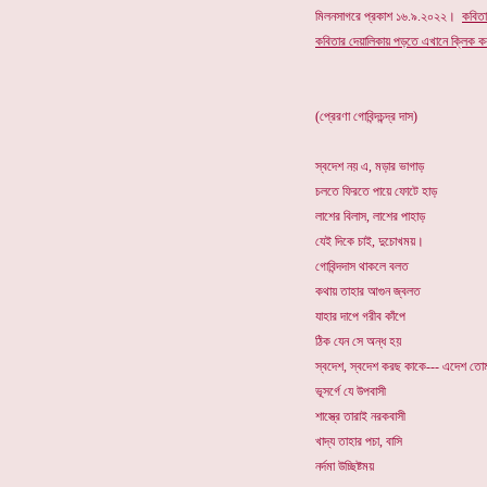
মিলনসাগরে প্রকাশ ১৬.৯.২০২২।
কবিতা
কবিতার
দেয়ালিকায় পড়তে এখানে ক্লিক কর
(প্রেরণা গোবিন্দচন্দ্র দাস)
স্বদেশ নয় এ, মড়ার ভাগাড়
চলতে ফিরতে পায়ে ফোটে হাড়
লাশের বিলাস, লাশের পাহাড়
যেই দিকে চাই, দুচোখময়।
গোবিন্দদাস থাকলে বলত
কথায় তাহার আগুন জ্বলত
যাহার দাপে গরীব কাঁপে
ঠিক যেন সে অন্ধ হয়
স্বদেশ, স্বদেশ করছ কাকে--- এদেশ তো
ভূসর্গে যে উপবাসী
শাস্ত্রে তারাই নরকবাসী
খাদ্য তাহার পচা, বাসি
নর্দমা উচ্ছিষ্টময়