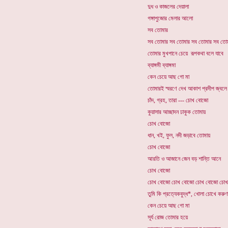
দুধ ও কাজলের দেয়ালা
গঙ্গাপুজোর মেলার আলো
সব তোমার
সব তোমার সব তোমার সব তোমার সব তো
তোমার মুখপানে চেয়ে রূপকথা বলে যাবে
ব্যাঙ্গমী ব্যাঙ্গমা
কেন চেয়ে আছ গো মা
তোমারই স্মরণে দেখ আকাশ প্রদীপ জ্বল
চাঁদ, গ্রহ, তারা --- চোখ বোজো
কুয়াসার আচ্ছাদন ঢাকুক তোমায়
চোখ বোজো
ধান, খই, ফুল, নদী জড়াবে তোমায়
চোখ বোজো
আরতি ও আজানে জেন বড় শান্তি আনে
চোখ বোজো
চোখ বোজো চোখ বোজো চোখ বোজো চো
তুমি কি প্রত্যেকবুদ্ধ*, খোলা চোখে করুণা 
কেন চেয়ে আছ গো মা
সূর্য রোজ তোমার হয়ে