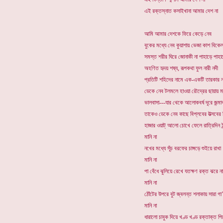
এই রক্তস্নাত কসাইখানা আমার দেশ না
আমি আমার দেশকে ফিরে কেড়ে নেব
বুকের মধ্যে নেব কুয়াশায় ভেজা কাশ বিকে
সমস্ত শরীর ঘিরে জোনাকী না পাহাড়ে পাহাড
অহণিত হৃদয় শষ্য, রূপকথা ফুল নারী নদী
প্রতিটি শহিদের নামে এক-একটি তারকার 
ডেকে নেব টলমলে হাওয়া রৌদ্রের ছায়ায় 
ভালবাসা---যার থেকে আলোকবর্ষ দূরে জন্মা
তাকেও ডেকে নেব কাছে বিপ্লবের উত্সবের 
হাজার ওয়াট্ আলো চোখে ফেলে রাত্রিদিন ই
মানি না
নখের মধ্যে সূঁচ বরফের চাঙ্গড়ে শুইয়ে রাখা
মানি না
পা বেঁধে ঝুলিয়ে রেখে যতক্ষণ রক্ত ঝরে ন
মানি না
ঠোঁটের উপরে বুট জ্বলন্ত শলাকায় সারা গা’
মানি না
ধারালো চাবুক দিয়ে খণ্ড খণ্ড রক্তাক্ত প