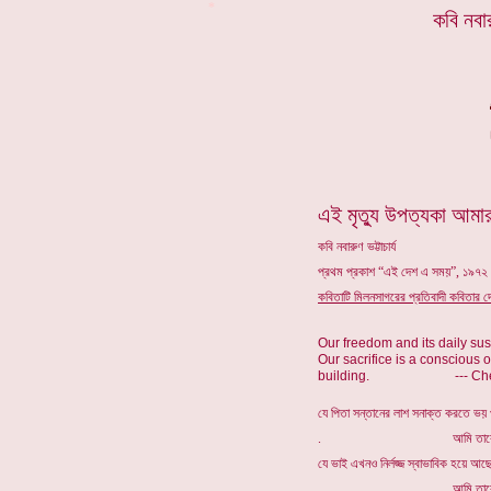
*
কবি নবার
এই মৃত্যু উপত্যকা আমার
কবি নবারুণ ভট্টাচার্য
প্রথম প্রকাশ “এই দেশ এ সময়”, ১৯৭২
কবিতাটি মিলনসাগরের প্রতিবাদী কবিতার দে
Our freedom and its daily sus
Our sacrifice is a conscious o
building. --- Ch
যে পিতা সন্তানের লাশ সনাক্ত করতে ভয় 
. আমি তাকে ঘৃণা 
যে ভাই এখনও নির্লজ্জ স্বাভাবিক হয়ে আছ
. আমি তাকে ঘৃণা 