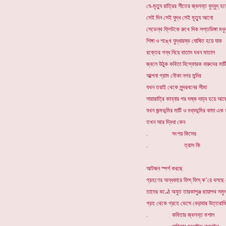
যে-মৃত্যু রাত্রির শীতের জ্বলন্ত বুদ্বুদ্ হ
সেই দিন সেই যুদ্ধ সেই মৃত্যু আনো
সেভেন্থ ফ্লিটকে রুখে দিক সপ্তডিঙ্গা মধ
শিঙ্গা ও শঙ্খে যুদ্ধারম্ভ ঘোষিত হয়ে যাক
রক্তের গন্ধ নিয়ে বাতাস যখন মাতাল
জ্বলে উঠুক কবিতা বিস্ফোরক বারুদের মাট
আল্পনা গ্রাম নৌকা নগর মন্দির
যখন তরাই থেকে সুন্দরবনের সীমা
সারারাত্রি কান্নার পর শুষ্ক দাহ্য হয়ে আছ
যখন জন্মভূমির মাটি ও বধ্যভূমির কাদা এক
তখন আর দ্বিধা কেন
. সংশয় কিসের
. ত্রাস কি
আটজন স্পর্শ করছে
গ্রহণের অন্ধকারে ফিস্ ফিস্ ক’রে বলছে
তাদের কণ্ঠে অযুত তারকাপুঞ্জ ছায়াপথ সমুদ
গ্রহ থেকে গ্রহে ভেসে বেড়াবার উত্তরাধ
. কবিতার জ্বলন্ত মশাল