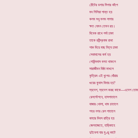
ঠোঁটের ডগায় সিগার কাঁপে
মদ গিলিয়া শান্ত হয়
কলম শুধু মলম লাগায়
ক্ষত যেমন তেমন রয়।
বিবেক রাখে পর্দা ঢাকা
তাকে রবীন্দ্রনাথ রাখা
শাক দিয়ে মাছ নিত্য ঢাকা
সেবাদাসের কর্ম হয়
গোবিন্দদাস বলত থাকলে
সারাজীবন বিষ্ঠা মাখলে
কৃত্রিম এই ধুপের ধোঁয়ায়
গুয়ের কুবাস বিদায় হয়?
স্বদেশ, স্বদেশ করছ কাকে---এদেশ তো
রেলস্টেশনে, হাসপাতালে
বাজার খোলা, খাম চাতালে
শহর নগর রেল পাতালে
কাহার দিবস রাত্রি হয়
জেলহাজতে, হাড়িকাহে
দুইবেলা যার মুণ্ডু কাটে