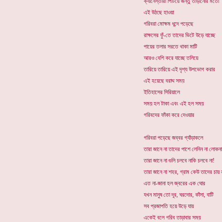
ক্যানেস্তারা পিটিয়ে জন্তু তাড়ানোর মতো
এই উঠছে হাওয়া
গরিবরা মোক্ষম ধন্দে পড়েছে
রাক্ষসের ফুঁ-তে তাদের ভিটে উড়ে যাচ্ছে
পায়ের তলার সরতে থাকা মাটি
আরও বেশি করে যাচ্ছে তলিয়ে
তারিয়ে তারিয়ে এই দৃশ্য উপভোগ করার
এই হয়েছে বরাদ্দ সময়
ইতিহাসের সিরিয়ালে
সময় হল টাকা এবং এই হল সময়
গরিবদের ফাঁকা করে দেওয়ার
গরিবরা পড়েছে জব্বর গ্যাঁড়াকলে
তারা জানে না তাদের পাশে লেনিন না লোকন
তারা জানে না গুলি চলবে নাকি চলবে না!
তারা জানে না শহর, গ্রাম কেউ তাদের চায় 
এত না-জানা হল জ্বরের এক ঘোর
যখন মানুষ তো দূর, ঘরদোর, কাঁসা, বাটি
সব প্রজাপতি হয়ে উড়ে যায়
একেই বলে গরিব তাড়াবার সময়