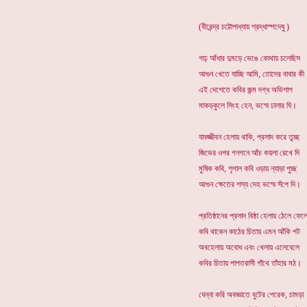
(বীরেন্দ্র চট্টোপাধ্যায় শ্রদ্ধাস্পদেষু )
গাঢ় আঁধার দুমড়ে ভেঙে কোথায় চলেছিস
আগুন খেতে যাচ্ছি আমি, তোদের বাবার কী
এই দেশেতে কবির জন্ম দগ্ধ অভিশাপ
মাকড়কুলে সিংহ হেন, ভস্মে ঢালার ঘি।
যাবজ্জীবন হেলায় থাকি, প্রসাদ করে তুচ্ছ
জিভের ওপর গনগনে আঁচ কয়লা রেখে দি
মুষিক কবি, শৃগাল কবি ওড়ায় ন্যাড়া পুচ্ছ
আগুন ক্ষেতের শস্য দেহ ভস্মে সঁপে দি।
প্রতিষ্ঠানের প্রসাদ বিষ্ঠা হেলায় ঠেলে ফেল
কবি থাকেন কাঠের চিতায় এমন আঁকি পট
অবহেলায় অবোধ এবং খেলায় এলেবেলে
কবির চিতায় পাপতরাসী গাঁথে তাঁহার মঠ।
ঘেন্না করি অবজ্ঞাতে বুটের পেরেক, চামড়া