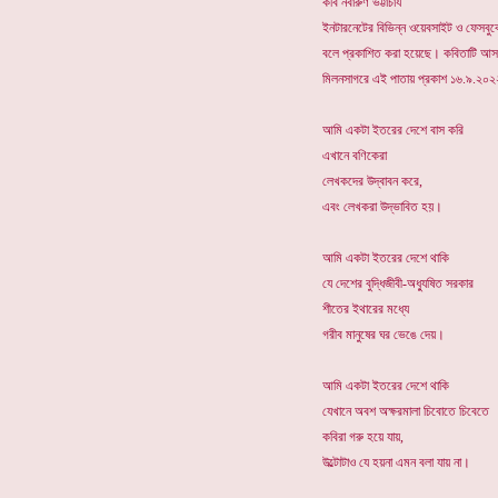
কবি নবারুণ ভট্টাচার্য
ইনটারনেটের বিভিন্ন ওয়েবসাইট ও ফেসবু
বলে প্রকাশিত করা হয়েছে। কবিতাটি আসলে 
মিলনসাগরে এই পাতায় প্রকাশ ১৬.৯.২০
আমি একটা ইতরের দেশে বাস করি
এখানে বণিকেরা
লেখকদের উদ্বাবন করে,
এবং লেখকরা উদ্ভাবিত হয়।
আমি একটা ইতরের দেশে থাকি
যে দেশের বুদ্ধিজীবী-অধ্যুষিত সরকার
শীতের ইথারের মধ্যে
গরীব মানুষের ঘর ভেঙে দেয়।
আমি একটা ইতরের দেশে থাকি
যেখানে অবশ অক্ষরমালা চিবোতে চিবেতে
কবিরা গরু হয়ে যায়,
উল্টোটাও যে হয়না এমন বলা যায় না।