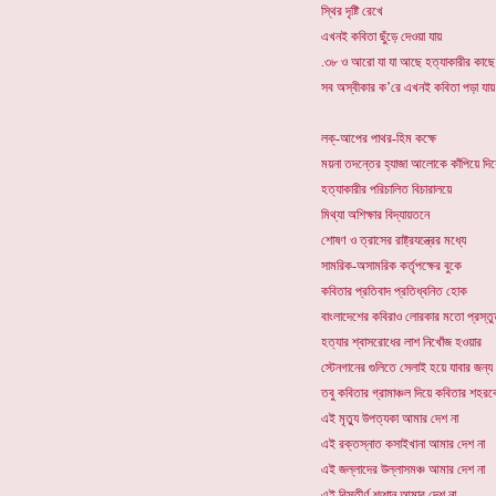
স্থির দৃষ্টি রেখে
এখনই কবিতা ছুঁড়ে দেওয়া যায়
.৩৮ ও আরো যা যা আছে হত্যাকারীর কাছে
সব অস্বীকার ক’রে এখনই কবিতা পড়া যায়
লক্-আপের পাথর-হিম কক্ষে
ময়না তদন্তের হ্যাজা আলোকে কাঁপিয়ে দিয়
হত্যাকারীর পরিচালিত বিচারালয়ে
মিথ্যা অশিক্ষার বিদ্যায়তনে
শোষণ ও ত্রাসের রাষ্ট্রযন্ত্রের মধ্যে
সামরিক-অসামরিক কর্তৃপক্ষের বুকে
কবিতার প্রতিবাদ প্রতিধ্বনিত হোক
বাংলাদেশের কবিরাও লোরকার মতো প্রস্তু
হত্যার শ্বাসরোধের লাশ নিখোঁজ হওয়ার
স্টেনগানের গুলিতে সেলাই হয়ে যাবার জন্য 
তবু কবিতার গ্রামাঞ্চল দিয়ে কবিতার শহর
এই মৃত্যু উপত্যকা আমার দেশ না
এই রক্তস্নাত কসাইখানা আমার দেশ না
এই জল্লাদের উল্লাসমঞ্চ আমার দেশ না
এই বিস্তীর্ণ শ্মশান আমার দেশ না