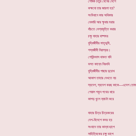
শোষক চতুর বেনের দেশে
কক্ষনো তার জায়গা হয়?
সংবিধানে কার অধিকার
বেকারি আর ক্ষুধায় মরার
বাঁচতে বেশ্যাবৃত্তি করার
চক্ষু যাহার বাষ্পময়
বুদ্ধিজীবীর মাতৃভূমি,
শস্যজীবী নিরাশ্রয়।
গোবিন্দদাস থাকত যদি
বলত কাব্যে নিরবধি
বুদ্ধিজীবীর পাছায় দুচোখ
আকাশ তাহার দেখতে নয়
স্বদেশ, স্বদেশ করছ কাকে---এদেশ তো
শেয়াল শকুন পথের ধারে
কাপড় খুলে ন্যাংটা করে
যাহার চিত্র চিত্রকরের
দেশ-বিদেশে কদর হয়
সংবাদে তার কান্না ছাপে
সাহিত্যিকের চক্ষু ভাপে