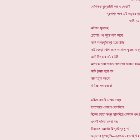
যে শিক্ষক বুদ্ধিজীবী কবি ও কেরাণী
. প্রকাশ্য পথে এই হত্যার প্রতি
. আমি তাকে ঘৃণা 
আটজন মৃতদেহ
চেতনার পথ জুড়ে শুয়ে আছে
আমি অপ্রকৃতিস্থ হয়ে যাচ্ছি
আট জোড়া খোলা চোখ আমাকে ঘুমের মধ্য
আমি চিত্কার ক’রে উঠি
আমাকে তারা ডাকছে অবেলায় উদ্যানে সক
আমি উন্মাদ হয়ে যাব
আত্মহত্যা করবো
যা ইচ্ছা হয় করবো
কবিতা এখনই লেখার সময়
ইস্তাহারে দেয়ালে স্টেনসিলে
নিজের রক্ত অশ্রু হাড় দিয়ে কোলাজ পদ্ধ
এখনই কবিতা লেখা যায়
তীব্রতম যন্ত্রণায় ছিন্নভিন্ন মুখে
সন্ত্রাসের মুখোমুখি---ভ্যানের হেডলাই