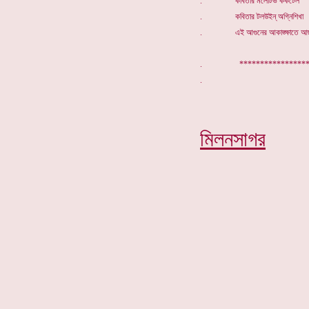
. কবিতার মলোটভ ককটেল
. কবিতার টলউইন্ অগ্নিশিখা
. এই আগুনের আকাঙ্ক্ষাতে আছড়
. ***************
মিলনসাগর