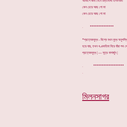
আকাশে জমা দেবে রক্তমাখা হলফনামা
কেন চেয়ে আছ গো মা
কেন চেয়ে আছ গো মা
. **************
*প্রত্যেকবুদ্ধ - বিশ্বে যখন বুদ্ধ অনুপস্
হয়ে যায়, তখন খণ্ডমহিমা নিয়ে যাঁরা পথ দে
প্রত্যেকবুদ্ধ | --- সূত্র নাগার্জুন |
. *****************
মিলনসাগর