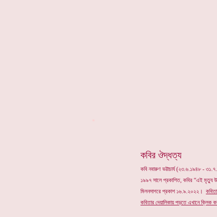
*
কবির ঔদ্ধত্য
কবি নবারুণ ভট্টাচার্য (২৩.৬.১৯৪৮ - ৩১.
১৯৯৭ সালে প্রকাশিত, কবির “এই মৃত্যু 
মিলনসাগরে প্রকাশ ১৬.৯.২০২২।
কবিতা
কবিতার
দেয়ালিকায় পড়তে এখানে ক্লিক কর