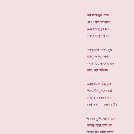
অন্ধকারে জন্ম তোর
দেখেও যাবি অন্ধকার
অন্ধকারে মৃত্যু হবে
অন্ধকারে জন্ম যার।
অনন্তকাল থাকবে ক্ষুধা
দারিদ্র্য ও মৃত্যু শাপ
মশাল হাতে নাচবে প্রেত
বন্যা, খরা, দুর্বিপাক।
অনাথ শিল্ত, চক্ষু বসা
পিতার চিতা, মাতার ছাই
চলছে চলবে গুরুর দশা
মরণ, মারণ--- চলবে তাই।
জ্বলবে কুমির, বাঘের চোখ
আমিষ গাছের বিষম ফল
লতাবে সাপ কাঁটায় কাঁটায়