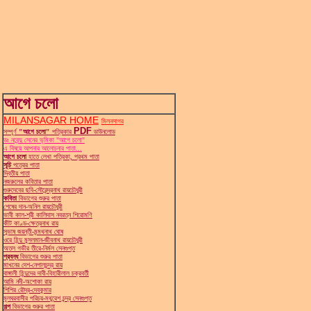
আগে চলো
MILANSAGAR HOME
মিলনসাগর
PDF
সম্পূর্ণ
"আগে চলো"
পত্রিকার
ডাউনলোড
ডঃ নবেন্দু সেনের ভূমিকা "আগে চলো"
এ বিষয়ে আপনার আলোচনার পাতা...
আগে চলো
হাতে লেখা পত্রিকা, প্রথম পাতা
সূচি
পত্রের পাতা
দ্বিতীয় পাতা
নজরুলের কবিতার পাতা
গুরুদেবের ছবি-সৌরেন্দ্রনাথ রায়চৌধুরী
কবিতা
বিভাগের শুরুর পাতা
শেষের দান-অনিল রায়চৌধুরী
ভাবী কাল-শ্রী কালিদাস নবরত্ন শিরোমণি
কীট কাণ্ড-ক্ষেত্রনাথ রায়
সুভাষ জয়ন্তী-মন্মথনাথ ঘোষ
ওরে হিন্দু মুসলমান-জীবনাথ রায়চৌধুরী
অতল গভীর তীরে-নির্মল সেনগুপ্ত
প্রবন্ধ
বিভাগের শুরুর পাতা
মাখনের দেশ-নেপালচন্দ্র রায়
বাঙ্গালী হিন্দুদের দাবী-বিহারীলাল চক্রবর্তী
আমি নদী-অশোকা রায়
শিশির রৌদ্র-দেবকুমার
মূলঘরবাসীর পরিচয়-মথুরেশ চন্দ্র সেনগুপ্ত
গল্প
বিভাগের শুরুর পাতা