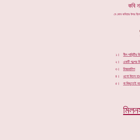
কবি ন
যে কোন কবিতার উপর ক্ল
১।
নীল শাড়িটির ব
২।
একটি গল্পের 
৩।
বিষয়বালিশ
৪।
ওগো উতল হা
৫।
না কিছুতেই ন
মিলন