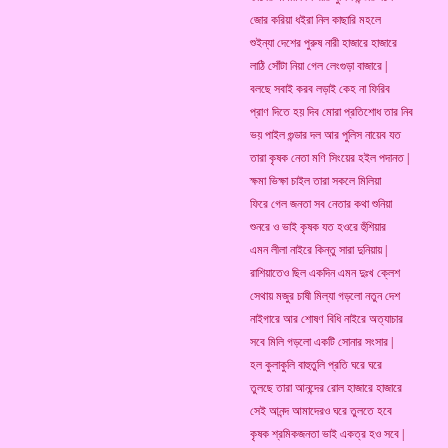
জোর করিয়া ধইরা নিল কাছারি মহলে
শুইন্যা দেশের পুরুষ নারী হাজারে হাজারে
লাঠি সোঁটা নিয়া গেল লেংগুড়া বাজারে |
বলছে সবাই করব লড়াই কেহ না ফিরিব
প্রাণ দিতে হয় দিব মোরা প্রতিশোধ তার নিব
ভয় পাইল গুন্ডার দল আর পুলিস নায়েব যত
তারা কৃষক নেতা মণি সিংয়ের হইল পদানত |
ক্ষমা ভিক্ষা চাইল তারা সকলে মিলিয়া
ফিরে গেল জনতা সব নেতার কথা শুনিয়া
শুনরে ও ভাই কৃষক যত হওরে হুঁশিয়ার
এমন লীলা নাইরে কিন্তু সারা দুনিয়ায় |
রাশিয়াতেও ছিল একদিন এমন দুঃখ ক্লেশ
সেথায় মজুর চাষী মিল্যা গড়লো নতুন দেশ
নাইগারে আর শোষণ বিধি নাইরে অত্যাচার
সবে মিলি গড়লো একটি সোনার সংসার |
হল কুলাকুলি বাহুতুলি প্রতি ঘরে ঘরে
তুলছে তারা আনন্দের রোল হাজারে হাজারে
সেই আনন্দ আমাদেরও ঘরে তুলতে হবে
কৃষক শ্রমিকজনতা ভাই একত্র হও সবে |