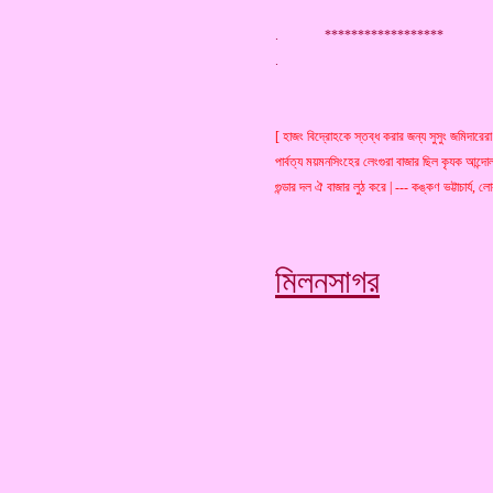
. ******************
[ হাজং বিদ্রোহকে স্তব্ধ করার জন্য সুসুং জমিদারের
পার্বত্য ময়মনসিংহের লেংগুরা বাজার ছিল কৃযক আন্দো
গুন্ডার দল ঐ বাজার লুঠ করে | --- কঙ্কণ ভট্টাচার্য, 
মিলনসাগর