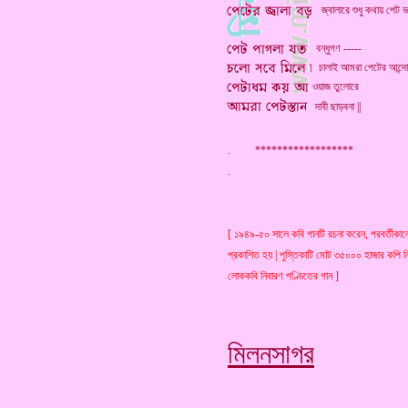
জ্বালারে শুধু কথায় পেট ভ
বন্ধুগণ -----
চালাই আমরা পেটের আন্দ
ওয়াজ তুলোরে
দাবী ছাড়বনা ||
. ******************
[ ১৯৪৯-৫০ সালে কবি গানটি রচনা করেন, পরবর্তীকালে 
প্রকাশিত হয় | পুস্তিকাটি মোট ৩৫০০০ হাজার কপি নিজে
লোককবি নিবারণ পণ্ডিতের গান ]
মিলনসাগর