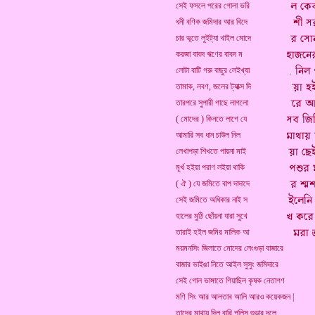
সেই ফসলে পরের গোলা ভরি
ধনী বণিক জমিদার আর বিদে
চার ভূতে লুইট্যা খাইল মোদে
করজা বাবদ ঋণের বাবদ ম
লোটা বাটি গরু বাছুর লেইখ্যা
তামাক, লবণ, জলের ট্যাক্স দি
তারপরে সুপারী গাছে লাগলো
( মোদের ) কিনতে লাগে যে
আমারি সব ধান চাউল নিল
লেখাপড়া শিখতে পায়না মাই
মূর্খ হইয়া পরাণ লইয়া থাকি
( ঐ ) যে জমিতে বাপ দাদাদে
সেই জমিতে অধিকার নাই স
হালের মুঠি ছোঁয়না যারা সুখে
তারাই হইল জমির মালিক আ
ময়মনসিং জিলাতে মোদের লেংগুড়া বাজারে
বাজার ভাইঙা নিতে আইল সুসুং জমিদারে
সেই গোল ভাঙ্গাতে গিয়াছিল কৃষক নেতাগণ
মণি সিং আর আলতাব আলি আরও কয়েকজন |
তাদের মাথায় দিল বারি পুলিস গুন্ডার দলে