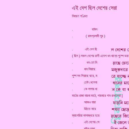
এই দেশ ছিল দেশের সেরা
নিবারণ পণ্ডিত
. বাউল
. ( রামপ্রসাদী সুর )
. এই দেশ ছি
( ছিল ) সকল দেশের রাণী এদেশ ধন ধান্যে পুষ্পে ভরা 
. ধন তো নি
. ধান নিয়াছে
পুষ্প সব গিয়াছে ঝরে, ম
. ঢেউ খেলেনা
. কে লাগায় ধা
মাঠের রাজা যায়না মাঠে, গায়নারে গান রাখালেরা ||
. আজও যারা
. উঠতে নারে
ম্যালেরিয়া কালাজ্বরে হয়ে
. এই দেশের সে
. কাঁদে তারা