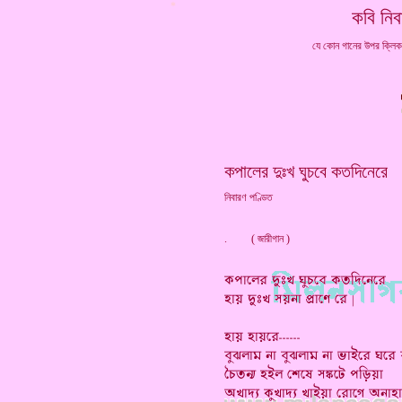
*
কবি নিব
যে কোন গানের উপর ক্লি
কপালের দুঃখ ঘুচবে কতদিনেরে
নিবারণ পণ্ডিত
. ( জারীগান )