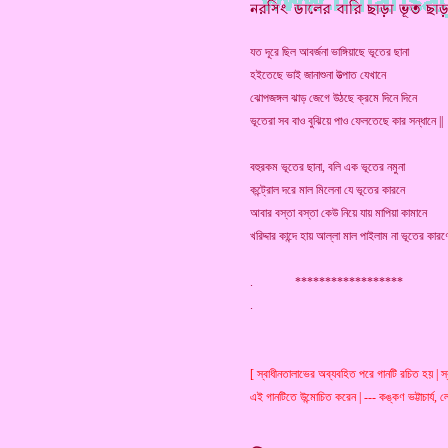
যত দূরে ছিল আবর্জনা ভাঙ্গিয়াছে ভূতের ছানা
হইতেছে ভাই জানাশুনা উত্পাত যেখানে
ঝোপজঙ্গল ঝাড় জেগে উঠছে ক্রমে দিনে দিনে
ভূতেরা সব বাও বুঝিয়ে পাও ফেলতেছে কার সন্ধানে ||
বহুরকম ভূতের ছানা, বলি এক ভূতের নমুনা
কন্ট্রোল দরে মাল মিলেনা যে ভূতের কারনে
আবার বস্তা বস্তা কেউ নিয়ে যায় মাপিয়া কামানে
খরিদ্দার কান্দে হায় আল্লা মাল পাইলাম না ভূতের কারণে
. ******************
[ স্বাধীনতালাভের অব্যবহিত পরে গানটি রচিত হয় | স্ব
এই গানটিতে উন্মোচিত করেন | --- কঙ্কণ ভট্টাচার্য,