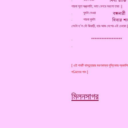
পায়না সূতা যন্ত্রপাতি, ভাত বেগরে মরলো তারা ||
. ঘুমটা দেওয়া
. পায়না ঘুমটা
লেংটা হ’ল বৌ ঝিয়াড়ী, হায় আজ দেশের এই চেহারা ||
. ******************
[ এই গানটি বাস্তুহারার মরণকান্না পুস্তিকায় প্রকাশি
পণ্ডিতের গান ]
মিলনসাগর