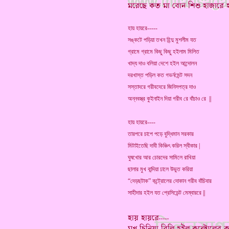
হায় হায়রে-----
সঙ্কটে পড়িয়া তখন হিন্দু মুশলীম যত
গ্রামে গ্রামে কিছু কিছু হইলাম মিলিত
খাদ্য দাও বলিয়া দেশে হইল আন্দোলন
দরখাস্ত পড়িল কত গভর্নমেন্ট সদন
সস্তাদরে গরীবদেরে জিনিসপত্র দাও
অন্নবস্ত্র কুইনাইন দিয়া গরীব রে বাঁচাও রে ||
হায় হায়রে----
তারপরে চাপে পড়ে বুদ্ধিমান সরকার
মিটাইতেছি দাবী কিঞ্চিৎ করিল স্বীকার |
ঘুষখোর আর চোরদের সামিলে রাখিয়া
ছালার মুখ বান্দিয়া ঢালে উভুত করিয়া
“দেড়ছটাক” কন্ট্রোলের দোকান গরীব বাঁচিবার
সাহীদার হইল যত প্রেসিডেন্ট মেম্বাররে ||