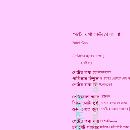
*
পেটের কথা কেউতো বলেনা
নিবারণ পণ্ডিত
( পেটস্তান আন্দোলনের গান )
. ( কমিক )
উতো বলেনা
ন পাইয়ারে পেটেতো বোঝ মা
উতো বলেনা |
দুইরকম
দলেতে ঝগড়া হয় হরদম
লে দাবীরে অন্যদলে মানেনা |
রে জানাই------
রা মিলে একটি সমিতি বানাই