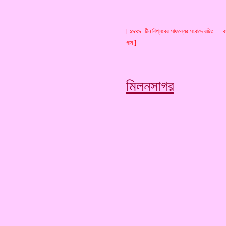
[ ১৯৪৯ -চীন বিপ্লবের সাফল্যের সংবাদে রচিত --- কঙ
গান ]
মিলনসাগর