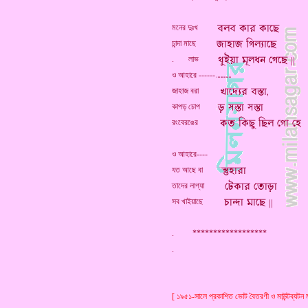
মনের দুঃখ
চান্দা মাছে
. লাভ
ও আহারে ------
জাহাজ বরা
কাপড় চোপ
রংবেরঙের
ও আহারে----
যত আছে বা
তাদের লাগ্যা
সব খাইয়াছে
. ******************
[ ১৯৫১-সালে প্রকাশিত ভোট বৈতরণী ও মাউন্টব্যটন মঙ্