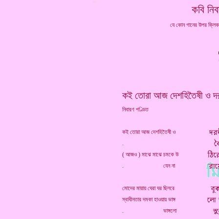
*
কবি নিব
যে কোন গানের উপর ক্লি
কই তোরা আজ দেশহিতৈষী ও দর
নিবারণ পণ্ডিত
কই তোরা আজ দেশহিতৈষী ও
.
( আজও ) মাঝে মাঝে চমকে উ
. যেন না
মোদের মায়ায় ঘেরা ঘর ছিলরে
স্বাধীনতার দমকা হাওয়ায় ভাঙ্গ
. ভাঙ্গলো