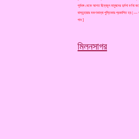
পূর্ববঙ্গ থেকে আগত ছিন্নমূল মানুষদের দুর্দশা বর্ণনা
বাস্তুহারার মকণকান্না পুস্তিকায় প্রকাশিত হয় | --- 
গান ]
মিলনসাগর