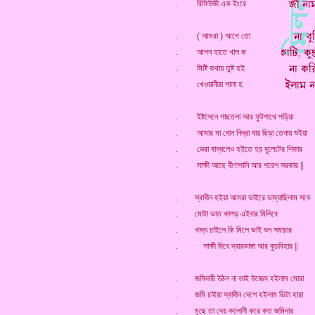
. রিফিউজী এক ইংরে
. ( আমরা ) আগে তো
. আপন হাতে খাল ক
. মিষ্টি কথায় তুষ্ট হই
. খেওয়ানীরা শালা হ
. ইষ্টসেনে গাছতলা আর ফুটপাথে পড়িয়া
. আমার মা বোন নিদ্রা যায় ছিড়া তেনায় শুইয়া
. ডেরা বান্ধলেও হইতে হয় বুলেটের শিকার
. সাক্ষী আছে বীণাপানি আর পরেশ সরকার ||
. স্বাধীন হইয়া আমরা ভাইরে ভাব্যাছিলাম সবে
. মোটা ভাত কাপড় এইবার মিলিবে
. খাদ্য চাইলে কি মিলে ভাই শুন সমাচার
. সাক্ষী দিবে দ্বারভাঙ্গা আর কুচবিহার ||
. জমিদারী উঠল না ভাই উচ্ছেদ হইলাম মোরা
. জমি চাইয়া স্বাধীন দেশে হইলাম ভিটা হারা
. মুছে তা দেয় কলোনী করে কত জমিদার