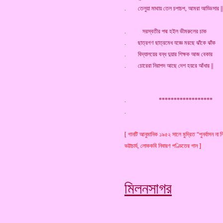
. তেলুয়া মাথায় তেল চপাচপ, আমরা আড্ডিসার ||
. সরস্বতীর পদ্ম হইল ভীমরুলের চাক
. ছাত্রগণ ছাত্রমেধ যজ্ঞে মরছে ঝাঁকে ঝাঁক
. বিদ্যালয়ের বন্ধ দুয়ার শিক্ষক আজ বেকার
. চোরেরা নিরাপদ আছে দেশ হয়রে আঁধার ||
. ******************
[ গানটি আনুমানিক ১৯৫২ সালে মুদ্রিত “পুনর্বাসন না ন
ভট্টাচার্য, লোককবি নিবারণ পণ্ডিতের গান ]
মিলনসাগর