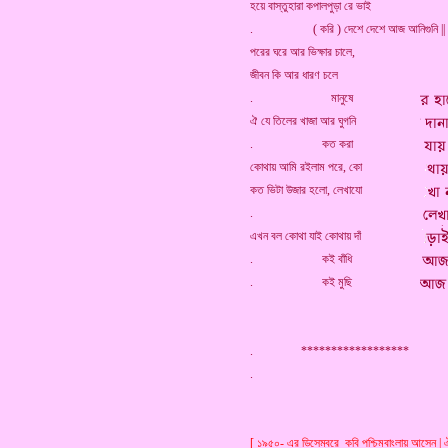
হয়ে বাস্তুহারা কপালপুড়া রে ভাই
. ( করি ) দেশে দেশে আজ আনিগুনি ||
পরের ঘরে আর ভিক্ষার চালে,
জীবন কি আর ধারণ চলে
. মানুষে
ঐ যে তিলের খাজা আর ঘুগনি
. কত করা
কোথায় আমি রইলাম পরে, কো
কত ভিটা উজার হলো, লেখাযো
.
এখন বল কোথা যাই কোথায় দাঁ
. কই বাঁধি
. কই মুছি
. ******************
[ ১৯৫০- এর ডিসেম্বরে কবি পশ্চিমবাংলায় আসেন | 