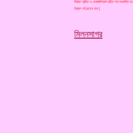
নিবারণ পন্ডিত ও হেমাঙ্গবিশ্বাস রচিত গান সংকলিত হয়
নিবারণ পণ্ডিতের গান ]
মিলনসাগর