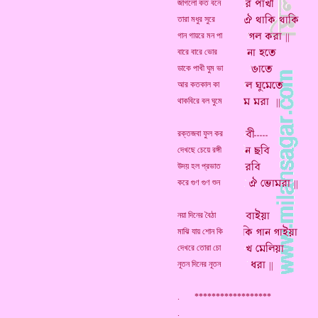
জাগলো কত বনে
তারা মধুর সুরে
গান গায়রে মন পা
বারে বারে ভোর
ডাকে পাখী ঘুম ভা
আর কতকাল কা
থাকবিরে বল ঘুমে
রক্তজবা ফুল কর
দেখছে চেয়ে রঙ্গী
উদয় হল প্রভাত
করে গুণ গুণ শুন
নয়া দিনের বৈঠা
মাঝি যায় শোন কি
দেখরে তোরা চো
নূতন দিনের নূতন
. ******************