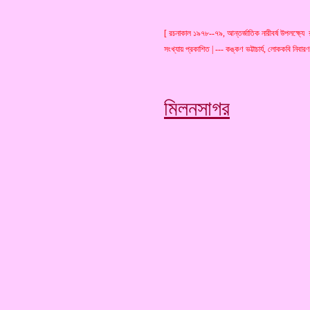
[ রচনাকাল ১৯৭৮--৭৯, আন্তর্জাতিক নারীবর্ষ উপলক্ষ্যে 
সংখ্যায় প্রকাশিত | --- কঙ্কণ ভট্টাচার্য, লোককবি নিবার
মিলনসাগর