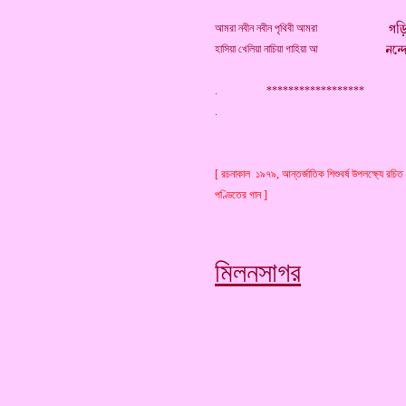
আমরা নবীন নবীন পৃথিবী আমরা
হাসিয়া খেলিয়া নাচিয়া গাহিয়া আ
. ******************
[ রচনাকাল ১৯৭৯, আন্তর্জাতিক শিশুবর্ষ উপলক্ষ্যে রচিত 
পণ্ডিতের গান ]
মিলনসাগর