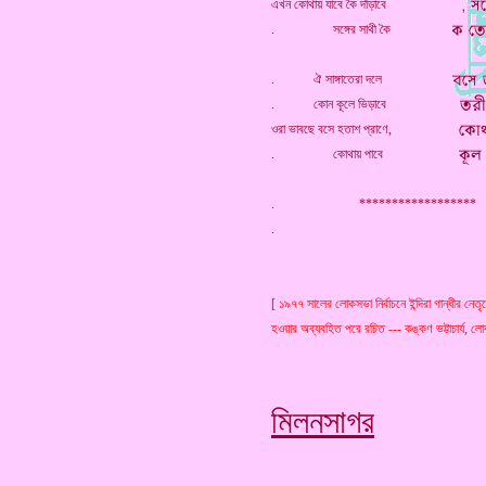
এখন কোথায় যাবে কৈ দাঁড়াবে
. সঙ্গের সাথী কৈ
. ঐ সাঙ্গাতেরা দলে
. কোন কূলে ভিড়াবে
ওরা ভাবছে বসে হতাশ প্রাণে,
. কোথায় পাবে
. *****************
[ ১৯৭৭ সালের লোকসভা নির্বাচনে ইন্দিরা গান্ধীর নে
হওয়ার অব্যবহিত পরে রচিত --- কঙ্কণ ভট্টাচার্য, ল
মিলনসাগর