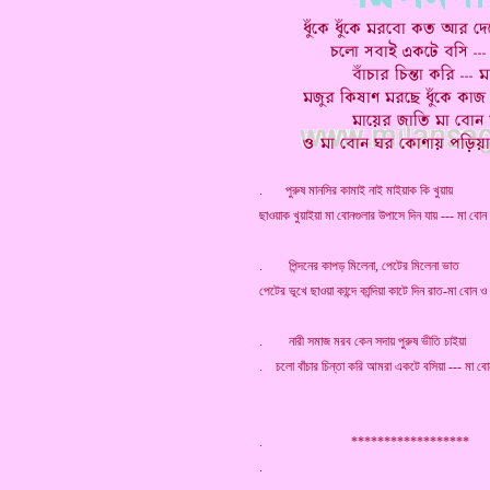
. পুরুষ মানসির কামাই নাই মাইয়াক কি খুয়ায়
ছাওয়াক খুয়াইয়া মা বোনগুলার উপাসে দিন যায় --- মা বোন 
. পিন্দনের কাপড় মিলেনা, পেটের মিলেনা ভাত
পেটের ভূখে ছাওয়া কান্দে কান্দিয়া কাটে দিন রাত-মা বোন ও 
. নারী সমাজ মরব কেন সদায় পুরুষ ভীতি চাইয়া
. চলো বাঁচার চিন্তা করি আমরা একটে বসিয়া --- মা বোন
. ******************