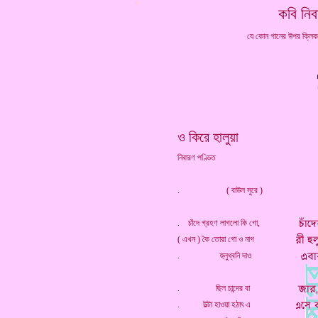
*
কবি নিব
যে কোন গানের উপর ক্লি
ও কিরে হালুয়া
নিবারণ পণ্ডিত
. ( বাউল সুরে )
. চাঁদে গ্রহণ লাগলো কি গো,
( এখন ) কৈ তোরা গো ও নাগ
. হুলুধ্বনি দাও
. ছিল চান্দের বা
. উল্টা হাওয়া হঠাৎ এ