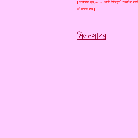
[ রচনাকাল জুন,১৯৭৯ | গানটি ইতিপূর্বে প্রকাশিত হয়নি
পণ্ডিতের গান ]
মিলনসাগর