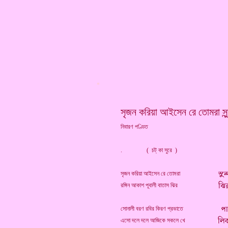
*
সৃজন করিয়া আইসেন রে তোমরা সুন্দ
নিবারণ পণ্ডিত
. ( চট্ কা সুরে )
সৃজন করিয়া আইসেন রে তোমরা
রঙ্গিন আকাশ পূবালী বাতাস ঝির
সোনালী বরণ রবির কিরণ প্রভাতে
এসো দলে দলে আজিকে সকলে খে