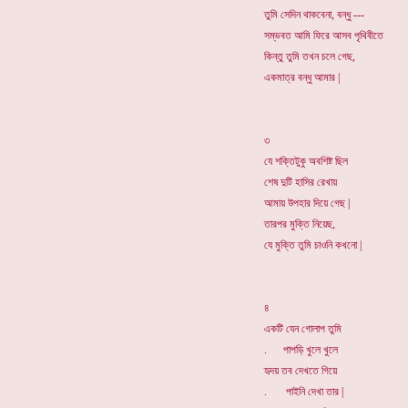
তুমি সেদিন থাকবেনা, বন্ধু ---
সম্ভবত আমি ফিরে আসব পৃথিবীতে
কিন্তু তুমি তখন চলে গেছ,
একমাত্র বন্ধু আমার |
৩
যে শক্তিটুকু অবশিষ্ট ছিল
শেষ দুটি হাসির রেখায়
আমায় উপহার দিয়ে গেছ |
তারপর মুক্তি নিয়েছ,
যে মুক্তি তুমি চাওনি কখনো |
৪
একটি যেন গোলাপ তুমি
. পাপড়ি খুলে খুলে
হৃদয় তব দেখতে গিয়ে
. পাইনি দেখা তার |