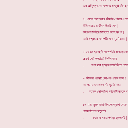
তার অস্তিত্ব তো অপরের মধ্যেই লীন হয়ে
৭ যেমন তেমনভাবে জীবনটা পেরিয়ে এলাম
তিনি আমায় এ জীবন দিয়েছিলেন |
তাঁকে যা ফিরিয়ে দিচ্ছি তা কতই নগণ্য |
আমি ঈশ্বরের ঋণ পরিশোধে ব্যর্থ হলাম |
৮ যে যত দুঃসাহসী সে ততটাই সাফল্য লাভ
চোখে সেই জলবিন্দুই টলটল করে
. যা কখনো মুক্তো হয়ে উঠতে পারেন
৯ জীবনের পরমায়ু তো এক পলক মাত্র !
নাচ গানের দল ততক্ষণই স্ফূর্তি করে
. যতক্ষম মোমবাতির আলোটা নাচতে থা
১০ হায়, মৃত্যু ছাড়া জীবনের জ্বালা থেকে
মোমবাতি সব ঋতুতেই
. ভোর না হওয়া পর্যন্ত জ্বলবেই |