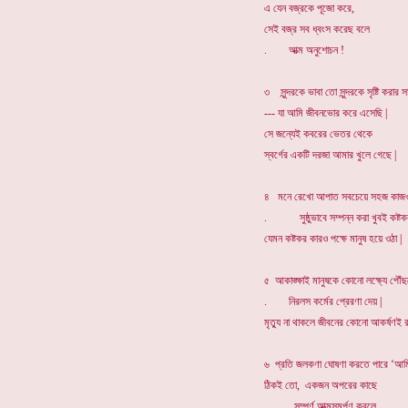
এ যেন বজ্রকে পূজো করে,
সেই বজ্র সব ধ্বংস করেছ বলে
. আত্ম অনুশোচন !
৩ সুন্দরকে ভাবা তো সুন্দরকে সৃষ্টি করার স
--- যা আমি জীবনভোর করে এসেছি |
সে জন্যেই কবরের ভেতর থেকে
স্বর্গের একটি দরজা আমার খুলে গেছে |
৪ মনে রেখো আপাত সবচেয়ে সহজ কাজ
. সুষ্ঠুভাবে সম্পন্ন করা খুবই কষ্টক
যেমন কষ্টকর কারও পক্ষে মানুষ হয়ে ওঠা |
৫ আকাঙ্ক্ষাই মানুষকে কোনো লক্ষ্যে পৌঁ
. নিরলস কর্মের প্রেরণা দেয় |
মৃত্যু না থাকলে জীবনের কোনো আকর্ষণই র
৬ প্রতি জলকণা ঘোষণা করতে পারে ‘আমি
ঠিকই তো, একজন অপরের কাছে
. সম্পূর্ণ আত্মসমর্পণ করলে,