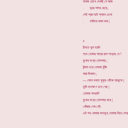
অবাক চোখে দেখছি যে আজ
. ভূধর সাগর ছেয়ে,
সেই প্রাণেরই প্লাবন এলো
. তাকিয়ে থাকা ভার |
৫
চিনতে ভুল হয়নি
পথে তোমার পায়ের ছাপ পড়েছে যে !
বুকের মধ্যে তোলপাড় ;
উন্মাদ হয়ে তোমায় খুঁজি
সারা দিনমান ;
--- যেমন ভক্ত কুকুর খোঁজে প্রভুকে |
তুমি ততক্ষণে চলে গেছ |
তোমার পদধ্বনি
বুকের মধ্যে তোলপাড় করে |
খোঁজার শেষ নেই.
এই পথ কোথায় কতদূরে তোমায় নিয়ে গেছে