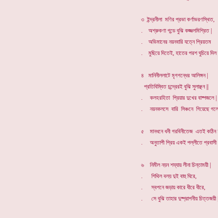
৩ ইন্দ্রনীলা মণির প্রভা কর্ণাভরণস্থিত,
. অশ্রুকণা গন্ডে বুঝি কজ্জলমিশ্রিত |
. অভিমানের নয়নবারি যত্নে প্রিয়তম
. মুছিয়ে দিতেই, হাতের পরশ ঘুচিয়ে দিল 
৪ মানিনীললাটে মৃগগন্ধের আলিঙ্গন |
প্রতিবিম্বিত চন্দ্রেরই বুঝি সুলাঞ্ছন ||
. কলহরহিতা প্রিয়ার দুখের বাষ্পজলে |
. নয়নকলসে বারি সিঞ্চনে গিয়েছে গলে 
৫ মানধনে ধনী গরবিনীতেজ এতই কঠিন হ
. অনুতাপী প্রিয় একই পল্লীতে প্রবাসী থ
৬ নিমীল নয়ন শয্যায় লীনা চিন্তাময়ী |
. শিথিল বলয় দুই বাহু ঘিরে,
. স্বপনে জড়ায় কারে ধীরে ধীরে,
. সে বুঝি তাহার দুষ্প্রাপনীয় চিত্তজয়ী |