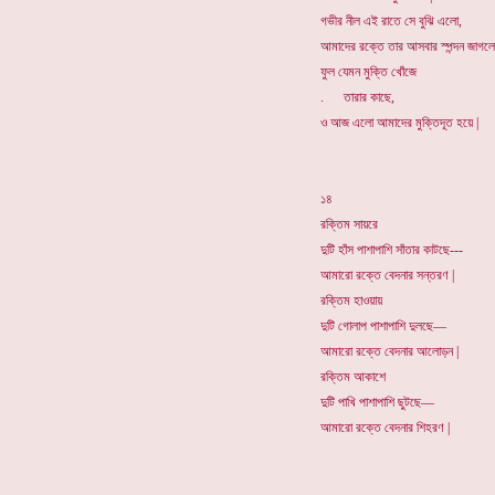
গভীর নীল এই রাতে সে বুঝি এলো,
আমাদের রক্তে তার আসবার স্পন্দন জাগলো
ফুল যেমন মুক্তি খোঁজে
. তারার কাছে,
ও আজ এলো আমাদের মুক্তিদূত হয়ে |
১৪
রক্তিম সায়রে
দুটি হাঁস পাশাপাশি সাঁতার কাটছে---
আমারো রক্তে বেদনার সন্তরণ |
রক্তিম হাওয়ায়
দুটি গোলাপ পাশাপাশি দুলছে—
আমারো রক্তে বেদনার আলোড়ন |
রক্তিম আকাশে
দুটি পাখি পাশাপাশি ছুটছে—
আমারো রক্তে বেদনার শিহরণ |