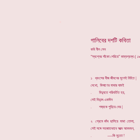
*
গালিবের দশটি কবিতা
কবি নীল সেন
“স্বপ্নের সাঁকো পেরিয়ে” কাব্যগ্রন্থ ( 
১ ধ্বংসের বীজ জীবনের মূলেই নিহিত |
দেখো, কিষাণের মাথার ঘামই
. বিদ্যুতে পরিবর্তিত হয়,
সেই বিদ্যুৎ একদিন
. শষ্যকে পুড়িয়ে দেয় |
২ প্রেমে কাঁধ ছাপিয়ে মাথা তোলা,
সেই সঙ্গে সহজাতভাবে আত্ম আবদমন,
. ----কি মূঢ়তা !