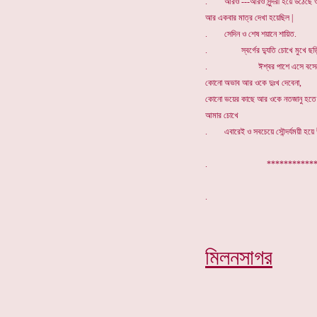
. আরও ---আরও সুন্দরী হয়ে উঠেছে ও
আর একবার মাত্র দেখা হয়েছিল |
. সেদিন ও শেষ শয়ানে শায়িত.
. স্বর্গের দ্যুতি চোখে মুখে ছড়িয়
. ঈশ্বর পাশে এসে বসেছে
কোনো অভাব আর ওকে দুঃখ দেবেনা,
কোনো ভয়ের কাছে আর ওকে নতজানু হতে 
আমার চোখে
. এবারেই ও সবচেয়ে সৌন্দর্যময়ী হয়ে 
. ***********
মিলনসাগর