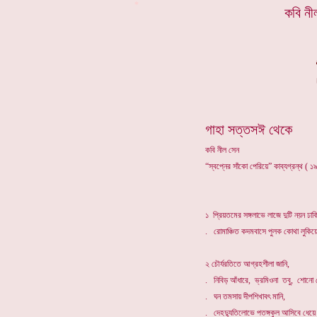
*
কবি নী
গাহা সত্তসঈ থেকে
কবি নীল সেন
“স্বপ্নের সাঁকো পেরিয়ে” কাব্যগ্রন্থ ( 
১ প্রিয়তমের সঙ্গলাভে লাজে দুটি নয়ন ঢাকি
. রোমাঞ্চিত কদমবাসে পুলক কোথা লুকিয়ে 
২ চৌর্যরতিতে আগ্রহশীলা জানি,
. নিবিড় আঁধারে, ভ্রমিওনা তবু, শোনো 
. ঘন তমসায় দীপশিখাবৎ মানি,
. দেহদ্যুতিলোভে পতঙ্গকুল আসিবে ধেয়ে 