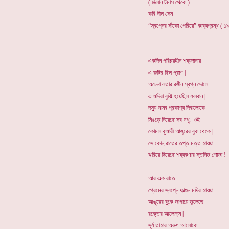
( ডিলান টমাস থেকে )
কবি নীল সেন
“স্বপ্নের সাঁকো পেরিয়ে” কাব্যগ্রন্থ ( 
একদিন পরিচয়হীন শষ্যদানায়
এ রুটির ছিল প্রাণ |
অচেনা লতার রঙীন স্বপ্ন দোলে
এ মদিরা বুঝি হয়েছিল ফলবান |
দস্যু মানব প্রকাশ্য দিবালোকে
নিঙড়ে নিয়েছে সব মধু, ওই
কোমল কুমারী আঙুরের বুক থেকে |
সে কোন্ রাতের তপ্ত মত্ত হাওয়া
ঝরিয়ে দিয়েছে শষ্যকণার স্তনিত শোভা !
আর এক রাতে
প্রেমের স্বপ্নে ফাল্গুন মদির হাওয়া
আঙুরের বুকে জাগায়ে তুলেছে
রক্তের আলোড়ন |
সূর্য তাহার অরুণ আলোকে