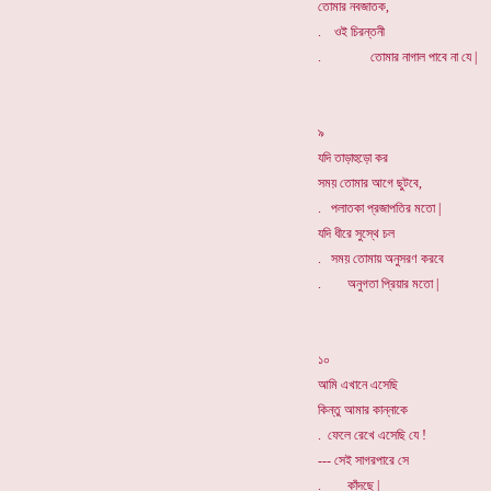
তোমার নবজাতক,
. ওই চিরন্তনী
. তোমার নাগাল পাবে না যে |
৯
যদি তাড়াহুড়ো কর
সময় তোমার আগে ছুটবে,
. পলাতকা প্রজাপতির মতো |
যদি ধীরে সুস্থে চল
. সময় তোমায় অনুসরণ করবে
. অনুগতা প্রিয়ার মতো |
১০
আমি এখানে এসেছি
কিন্তু আমার কান্নাকে
. ফেলে রেখে এসেছি যে !
--- সেই সাগরপারে সে
. কাঁদছে |