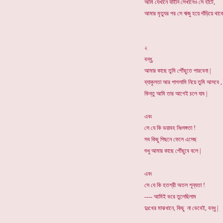
আমি যেখানে যাইনি সেখানেও সে হাঁটে,
আমার মৃত্যুর পর সে ঋজু হয়ে দাঁড়িয়ে থাকে
২
বন্ধু,
আমার কাছে তুমি পৌঁছুতে পারবেনা |
ব্যাকুলতা আর পাগলামি নিয়ে তুমি আসবে ,
কিন্তু আমি তার আগেই চলে যাব |
এবং
সে যে কি ভয়াবহ নিঃসঙ্গতা !
সব কিছু পিছনে ফেলে এসেছ
শুধু আমার কাছে পৌঁছুবে বলে |
এবং
সে যে কি হতশ্রী অতল শূন্যতা !
---- আমিই ভরে তুলেছিলাম
দুঃখের মাঝখানে, কিছু না ভেবেই, বন্ধু |