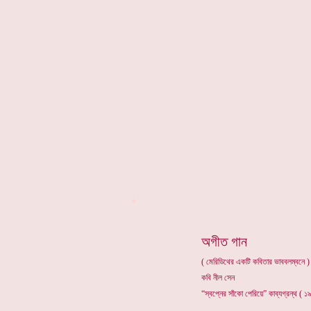
*
অগীত গান
( মেরিডিথের একটি কবিতার ভাববলম্বনে )
কবি নীল সেন
“স্বপ্নের সাঁকো পেরিয়ে” কাব্যগ্রন্থ ( 