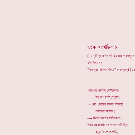
*
ওকে দেখেছিলাম
( হেন্ রী ফ্রানসিস নাইটের ভাব অবলম্বনে
কবি নীল সেন
“স্বপ্নের সাঁকো পেরিয়ে” কাব্যগ্রন্থ ( 
ওকে দেখেছিলাম ছোটবেলায়,
. টগ্ বগে মিষ্টি মেয়েটি |
--- যেন ভোরের স্নিগ্ধ আলোয়
. সকালের আভাস |
---- কিংবা শরতের শিশিরকণা |
তখন ওর সারাদিনের খেলার সাথী ছিল,
. হলুদ নীল প্রজাপতি,