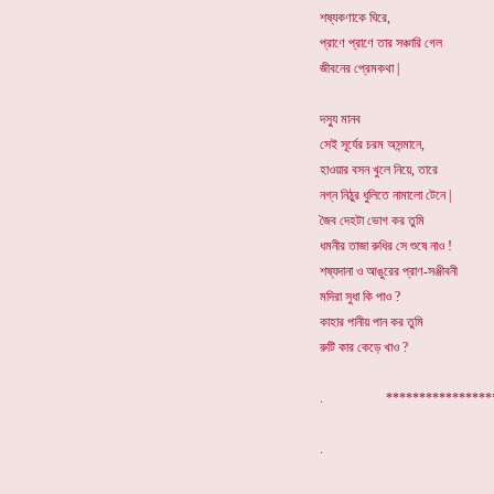
শষ্যকণাকে ঘিরে,
প্রাণে প্রাণে তার সঞ্চারি গেল
জীবনের প্রেমকথা |
দস্যু মানব
সেই সূর্যের চরম অসন্মানে,
হাওয়ার বসন খুলে নিয়ে, তারে
নগ্ন নিঠুর ধুলিতে নামালো টেনে |
জৈব দেহটা ভোগ কর তুমি
ধমনীর তাজা রুধির সে শুষে নাও !
শষ্যদানা ও আঙুরের প্রাণ-সঞ্জীবনী
মদিরা সুধা কি পাও ?
কাহার পানীয় পান কর তুমি
রুটি কার কেড়ে খাও ?
. ************