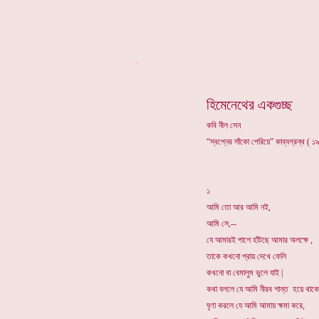
*
হিমেনেথের একগুচ্ছ
কবি নীল সেন
“স্বপ্নের সাঁকো পেরিয়ে” কাব্যগ্রন্থ ( 
১
আমি তো আর আমি নই,
আমি সে,--
যে আমারই পাশে হাঁটছে আমার অলক্ষে ,
তাকে কখনো প্রায় দেখে ফেলি
কখনো বা বেমালুম ভুলে যাই |
কথা বললে যে আমি নীরব শান্ত হয়ে থাকে
ঘৃণা করলে যে আমি আমায় ক্ষমা করে,