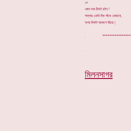
১৫
ওজন তার ঠিকই রইল !
পাল্লার একটা দিক পাঁকে ডোবানো,
অপর দিকটা আকাশে উঠছে |
. ************
মিলনসাগর