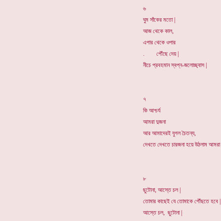
৬
ঘুম সাঁকের মতো |
আজ থেকে কাল,
এপার থেকে ওপার
. পৌঁছে দেয় |
নীচে প্রবহমান স্বপ্ন-জলোচ্ছ্বাস |
৭
কি আশ্চর্য
আমরা দুজনা
আর আমাদেরই যুগল চৈতন্য,
দেখতে দেখতে চারজনা হয়ে উঠলাম আমরা 
৮
ছুটোনা, আস্তে চল |
তোমার কাছেই যে তোমাকে পৌঁছতে হবে |
আস্তে চল, ছুটোনা |