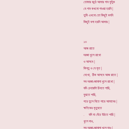
তোমার কন্ঠে আমার গান ফুটুক
যে গান কখনো গাওয়া হয়নি |
তুমি এখনো তো কিছুই বলনি
কিছুই বলা হয়নি আমার |
১৩
আজ রাতে
দরজা খুলে রাখো
ও আসবে |
কিন্তু ও যে মৃত |
দেখো, ঠিক আসবে আজ রাতে |
সব দরজা-জানালা খুলে রাখো |
যদি চেহারাটা চিনতে পারি,
বুঝতে পারি,
পরে তুলে নিতে পারে আমাদের |
ক্ষণিকের মৃত্যুতে
. যদি বা বেঁচে উঠতে পারি |
খুলে দাও,
সব দরজা-জানালা খুলে দাও |