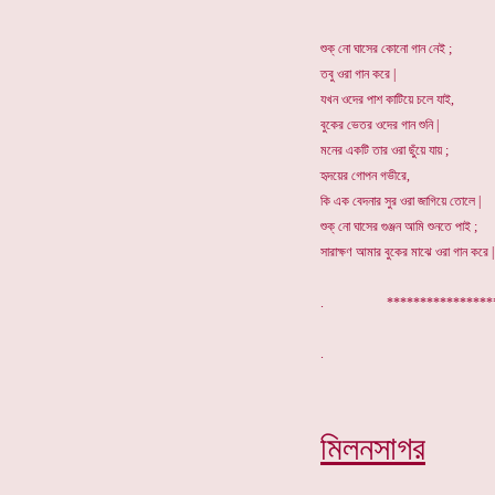
শুক্ নো ঘাসের কোনো গান নেই ;
তবু ওরা গান করে |
যখন ওদের পাশ কাটিয়ে চলে যাই,
বুকের ভেতর ওদের গান শুনি |
মনের একটি তার ওরা ছুঁয়ে যায় ;
হৃদয়ের গোপন গভীরে,
কি এক বেদনার সুর ওরা জাগিয়ে তোলে |
শুক্ নো ঘাসের গুঞ্জন আমি শুনতে পাই ;
সারাক্ষণ আমার বুকের মাঝে ওরা গান করে |
. ************
মিলনসাগর