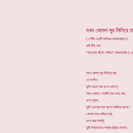
*
যখন কোমল সুর মিলিয়ে য
( শেলীর একটি কবিতার ভাবাবলম্বনে )
কবি নীল সেন
“স্বপ্নের সাঁকো পেরিয়ে” কাব্যগ্রন্থ ( 
যখন কোমল সুর মিলিয়ে যায়,
হে সংগীত,
তুমি মরমে তার রণন তোলো |
শরত-সকালে শেফালি যখন ঝরে যায়,
ওগো সুবাস,
তুমি চেতনায় তার আবেশ জাগিয়ে রাখো |
গোলাপ যখন শুকিয়ে যায়,
ওগো ঝরা পাপড়ি,
তুমি প্রিয়তমের শয্যায় ছড়িয়ে থাকো |