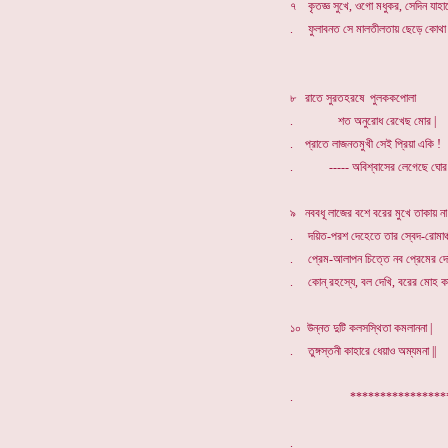
৭ কৃতজ্ঞ সুখে, ওগো মধুকর, সেদিন যাহা
. ফুলাবনত সে মালতীলতায় ছেড়ে কোথা ত
৮ রাতে সুরতহরষে পুলককপোলা
. শত অনুরোধ রেখেছ মোর |
. প্রাতে লাজনতমুখী সেই প্রিয়া একি !
. ----- অবিশ্বাসের লেগেছে ঘোর 
৯ নববধূ লাজের বশে বরের মুখে তাকায় না 
. দয়িত-পরশ দেহেতে তার স্বেদ-রোমাঞ্চ 
. প্রেম-আলাপন চিত্তে নব প্রেমের দোল
. কোন্ রহস্যে, বল দেখি, বরের মোহ কাট
১০ উন্নত দুটি কলসস্থিতা কমলাননা |
. তুঙ্গস্তনী কাহারে ধেয়াও অম্যমনা ||
. ************