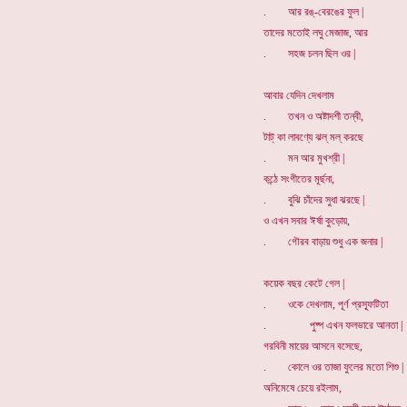
. আর রঙ্-বেরঙের ফুল |
তাদের মতোই লঘু মেজাজ, আর
. সহজ চলন ছিল ওর |
আবার যেদিন দেখলাম
. তখন ও অষ্টাদশী তন্বী,
টাট্ কা লাবণ্যে ঝল্ মল্ করছে
. মন আর মুখশ্রী |
কন্ঠে সংগীতের মূর্ছনা,
. বুঝি চাঁদের সুধা ঝরছে |
ও এখন সবার ঈর্ষা কুড়োয়,
. গৌরব বাড়ায় শুধু এক জনার |
কয়েক বছর কেটে গেল |
. ওকে দেখলাম, পূর্ণ প্রস্ফূটিতা
. পুষ্প এখন ফলভারে আনতা |
গরবিনী মায়ের আসনে বসেছে,
. কোলে ওর তাজা ফুলের মতো শিশু |
অনিমেষে চেয়ে রইলাম,