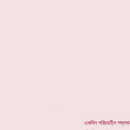
*
একদিন পরিচয়হীন শষ্যদা