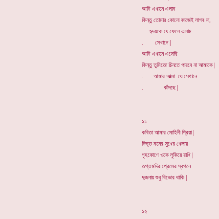
আমি এখানে এলাম
কিন্তু তোমার কোনো কাজেই লাগব না,
. হৃদয়কে যে ফেলে এলাম
. সেখানে |
আমি এখানে এসেছি
কিন্তু তুমিতো চিনতে পারবে না আমাকে |
. আমার আত্মা যে সেখানে
. কাঁদছে |
১১
কবিতা আমার মোহিনী প্রিয়া |
নিভৃত মনের সুখের খেলায়
গৃহকোণে ওকে লুকিয়ে রাখি |
তপ্তমদির প্রেমের স্বপনে
দুজনায় শুধু বিভোর থাকি |
১২