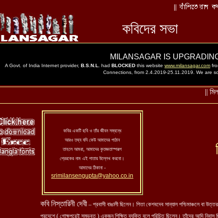
কবির একটি ছবি ও তাঁর জীবন সম্বন্ধে
আরও তথ্য যদি কেউ আমাদের পাঠান
তাহলে আমরা, আমাদের কৃতজ্ঞতাস্পরূপ
প্রেরকের নাম এই পাতায় উল্লেখ করবো।
আমাদের ঠিকানা -
srimilansengupta@yahoo.co.in