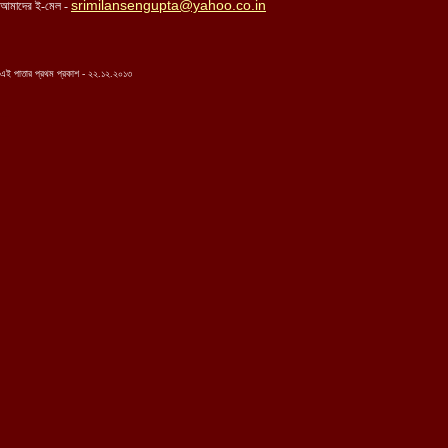
srimilansengupta@yahoo.co.in
আমাদের ই-মেল -
এই পাতার প্রথম প্রকাশ - ২২.১২.২০১৩
...