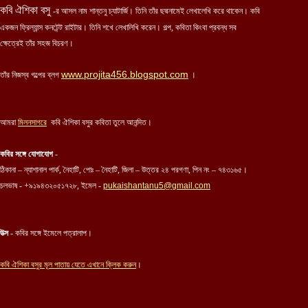
কবি ঐশিকা বসু
-র আসল নাম শান্তনু চ্যাটার্জি। তিনি তাঁর ছদ্মনামেই লেখালেখি করে থাকেন। কবি
একজন ফ্রিল্যান্স কনটেন্ট রাইটার। তিনি শখে লেখালিখি করেন। গল্প, কবিতা কিংবা প্রবন্ধ সব
ক্ষেত্রেই তাঁর সহজ বিচরণ।
www.projita456.blogspot.com
তাঁর নিজস্ব গল্পের ব্লগ
।
আমরা
মিলনসাগরে
কবি ঐশিকা বসুর কবিতা তুলে আনন্দিত।
কবির সঙ্গে যোগাযোগ
-
ঠিকানা – ন্যাশানাল পার্ক, নৈহাটি, পোঃ – নৈহাটি, জিলা – উত্তর ২৪ পরগণা, পিন নং – ৭৪৩১৬৫।
চলভাষ - +৯১৯৪৩২০৫১৭২৮, ইমেল -
pukaishantanu5@gmail.com
উত্স
- কবির সঙ্গে ইমেলে পত্রালাপ।
কবি ঐ
শিকা বসুর
মূল পাতায় যেতে এখানে ক্লিক করুন
।