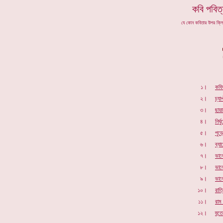
কবি প
বিত্
যে কোন কবিতার উপর ক্ল
১।
কফি
২।
চ্যাপ
৩।
ছায়
৪।
নির্
৫।
পুড
৬।
ব্য
৭।
ভাল
৮।
ভালো
৯।
ভাল
১০।
রাত্
১১।
রাম 
১২।
হুতো