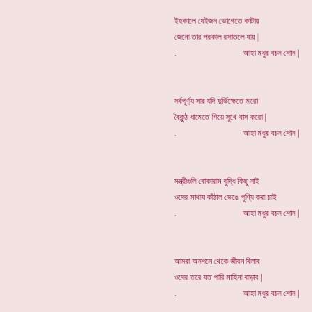
ইহকালে যেইজন ভোগেতে কাটায়
জেনো তার পরকাল রসাতলে যায় |
. আহা মধুর বচন শোন |
সর্বপূর্ণ্য সার যদি দুর্ভিক্ষেতে মরো
বৈকুন্ঠ ধামেতে গিয়ে সুখে বাস করো |
. আহা মধুর বচন শোন |
মন্ত্রীগুলি বোকারাম বুদ্ধি কিছু নাই
ওদের মাথায কাঁঠাল ভেঙে পুণ্যি করা চাই
. আহা মধুর বচন শোন |
আমরা অনশনে থেকে জীবন বিলাব
ওদের তরে যত পারি মাহিনা বাড়াব |
. আহা মধুর বচন শোন |