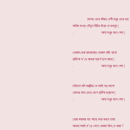
চালের চেয়ে কাঁকর বেশী মধুর চেয়ে গুড়
আটার মধ্যে তেঁতুল বিচির গুঁড়ো যে ভরপুর |
. আহা মধুর বচন শোন |
ভেজাল-ভরা রামরাজ্যে ভেজাল নাহি খাবো
দুর্ভিক্ষে ম’রে আমরা স্বর্গে চলে যাবো |
. আহা মধুর বচন শোন |
তাইতো বলি মন্ত্রীরা যে সবাই বড় ভালো
মোদের ভাল চেয়ে দেশে দুর্ভিক্ষ ছড়ালো |
. আহা মধুর বচন শোন |
চোরা কারবার যত আছে বন্ধ করবে তারা
আমরা সবাই ম’রে গেলে ভেজাল কিন্ বে কারা ?