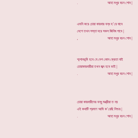
. আহা মধুর বচন শোন |
এমনি করে চোরা কারবার বন্ধ হ’য়ে যাবে
দেশে তখন সস্তা দরে সকল জিনিষ পাবে |
, আহা মধুর বচন শোন |
শ্মশানভূমি হবে যে দেশ কোন ক্রেতা নাই
চোরাকারবারীরা তখন জব্দ হবে ভাই |
. আহা মধুর বচন শোন |
চোরা কারবারীদের বন্ধু মন্ত্রীরা ত নয়
এই কথাটি প্রমাণ আমি ক’রেছি নিশ্চয় |
. আহা মধুর বচন শোন |