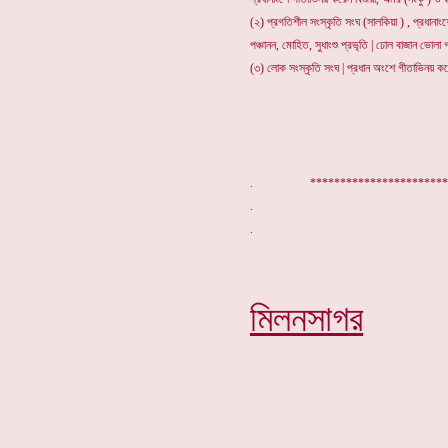
(২) প্রগতিশীল সংস্কৃতি সংঘ (সালকিয়া ) , প্রধানাংশ
পঞ্চানন, মোহিত, সুধাংশু প্রভৃতি | ঢোল বাজান ভোলা গাঙ
(৩) লোক সংস্কৃতি সংঘ | প্রধান অংশে গীতাভিনয় করেন
. ********************
মিলনসাগর