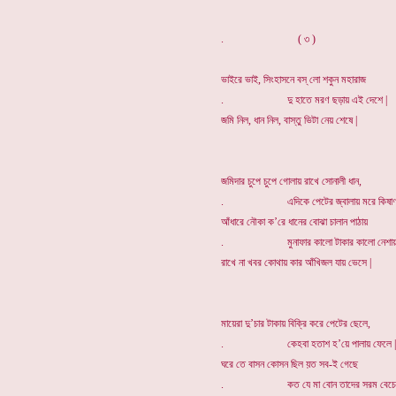
. ( ৩ )
ভাইরে ভাই, সিংহাসনে বস্ লো শকুন মহারাজ
. দু হাতে মরণ ছড়ায় এই দেশে |
জমি নিল, ধান নিল, বাস্তু ভিটা নেয় শেষে |
জমিদার চুপে চুপে গোলায় রাখে সোনালী ধান,
. এদিকে পেটের জ্বালায় মরে কিষাণ
আঁধারে নৌকা ক’রে ধানের বোঝা চালান পাঠায়
. মুনাফার কালো টাকার কালো নেশায় 
রাখে না খবর কোথায় কার আঁখিজল যায় ভেসে |
মায়েরা দু’চার টাকায় বিক্রি করে পেটের ছেলে,
. কেহবা হতাশ হ’য়ে পালায় ফেলে |
ঘরে তে বাসন কোসন ছিল য়ত সব-ই গেছে
. কত যে মা বোন তাদের সরম বেচে 