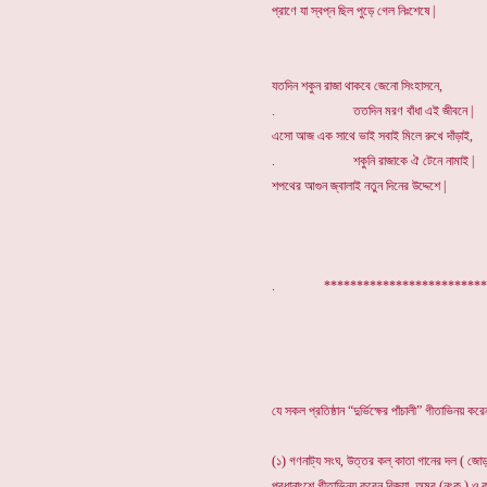
প্রাণে যা স্বপ্ন ছিল পুড়ে গেল নিঃশেষে |
যতদিন শকুন রাজা থাকবে জেনো সিংহাসনে,
. ততদিন মরণ বাঁধা এই জীবনে |
এসো আজ এক সাথে ভাই সবাই মিলে রুখে দাঁড়াই,
. শকুনি রাজাকে ঐ টেনে নামাই |
শপথের আগুন জ্বালাই নতুন দিনের উদ্দেশে |
. ***************************
যে সকল প্রতিষ্ঠান “দুর্ভিক্ষের পাঁচালী” গীতাভিনয় করে
(১) গণনাট্য সংঘ, উত্তর কল্ কাতা গানের দল ( জোড়া
প্রধানাংশে গীতাভিনয় করেন বিজয়া, অমর (নংকু ) ও ক