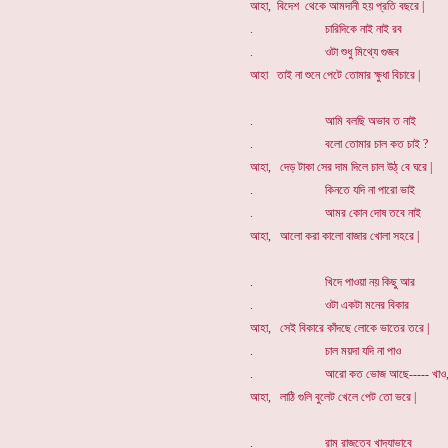
আহা, বিদেশ থেকে আমদানী হয় প্রতি বছরে |
. চারিদিকে নাই নাই রব
. ওটা শুধু মিথ্যে গুজব
আহা তাই না শুনে পেটে তোমার ক্ষুধা বিচারে |
. আমি বলছি অভাব ত নাই
. বলো তোমার চাল কত চাই ?
আহা, দেড় টাকা সের দাম দিলে চাল উঠ্ বে ঘরে |
. কিনতে যদি না পারো ভাই
. আমর কোন দোষ তবে নাই
আহা, আলো করা কালো বাজার খোলা সহরে |
. খিদে পাওয়া নয় কিছু আর
. ওটা একটা মনের বিকার
আহা, সেই বিকারে কাঁদছে লোকে ভাতের তরে |
. চাল ময়দা যদি না পাও
. আরো কত ভোজ আছে----- খাও
আহা, লাঠি গুলি বুলেট খেলে পেট তো ভরে |
. রাম রাজত্বে খাদ্যাভাবে