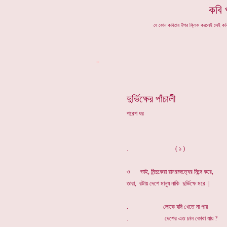
কবি 
যে কোন কবিতার উপর ক্লিক করলেই সেই ক
*
দুর্ভিক্ষের পাঁচালী
পরেশ ধর
. ( ১ )
ও ভাই, নিন্দুকেরা রামরাজত্বের নিন্দে করে,
তারা, রটায় দেশে মানুষ নাকি দুর্ভিক্ষে মরে |
. লোকে যদি খেতে না পায়
. দেশের এত চাল কোথা যায় ?