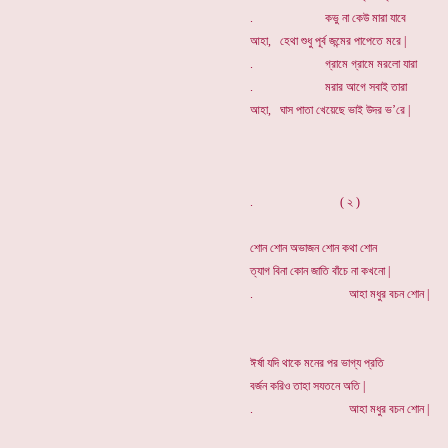
. কভু না কেউ মারা যাবে
আহা, হেথা শুধু পূর্ব জন্মের পাপেতে মরে |
. গ্রামে গ্রামে মরলো যারা
. মরার আগে সবাই তারা
আহা, ঘাস পাতা খেয়েছে ভাই উদর ভ’রে |
. ( ২ )
শোন শোন অভাজন শোন কথা শোন
ত্যাগ বিনা কোন জাতি বাঁচে না কখনো |
. আহা মধুর বচন শোন |
ঈর্ষা যদি থাকে মনের পর ভাগ্য প্রতি
বর্জন করিও তাহা সযতনে অতি |
. আহা মধুর বচন শোন |