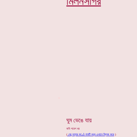
মিলনসাগর
*
ঘুম ভেঙে যায়
কবি পরেশ ধর
(
বেচু দত্তর কণ্ঠে গানটি শুনুন এখানে ক্লিক করে
)