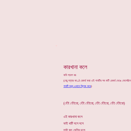
*
কারখানা কলে
কবি পরেশ ধর
(বেচু দত্তর কণ্ঠে রেকর্ড করা এই গানটির সব কটি রেকর্ড ভেঙে ফেলে
গানটি শুনুন এখানে ক্লিক করে
)
(হেঁই হেঁইয়ো, হেঁই হেঁইয়ো, হেঁই হেঁইয়ো, হেঁই হেঁইয়ো)
এই কারখানা কলে
ভাই খাটি দলে দলে
তাই যত মেশিন চলে