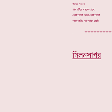
গাছের পাতায়
পাল গুটিয়ে থমকে গেছে
ছোট্ট তরীটি, আহা ছোট্ট তরীটি
শান্ত নদীটি পটে আঁকা ছবিটি
. ***********
মিলনসাগর