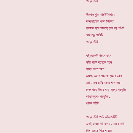
শান্ত নদীটি
উড়ছিল ঘুড়ি, গাছটি ডিঙিয়ে
বন্ধ বাতাসে পড়ল ঝিমিয়ে
ক্লান্ত সুরে ডাকছে দূরে ঘুঘু পাখিটি
আহা ঘুঘু পাখিটি
শান্ত নদীটি
দুষ্টু ছেলেটা গরমে ঘামে
নদীর ঘাটে জলেতে নামে
আহা গরমে ঘামে
জমছে কালো মেঘ অন্ধকার ঘনায়
তাই দেখে মাঝি আকাশে তাকায়
রুদ্ধ ঝড়ে উঠবে নড়ে স্তব্ধ প্রকৃতি
আহা স্তব্ধ প্রকৃতি ,
শান্ত নদীটি
শান্ত নদীটি পটে আঁকা ছবিটি
একটু হাওয়া নাই জল যে আয়না তাই
ঝিম ধরেছে ঝিম ধরেছে