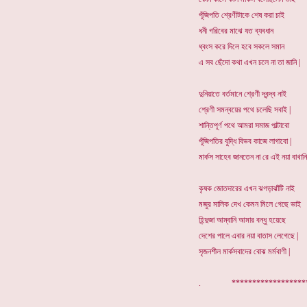
পূঁজিপতি শ্রেণীটাকে শেষ করা চাই
ধনী গরিবের মাঝে যত ব্যবধান
ধ্বংস করে দিলে হবে সকলে সমান
এ সব ছেঁদো কথা এখন চলে না তা জানি |
দুনিয়াতে বর্তমানে শ্রেণী দ্বন্দ্ব নাই
শ্রেণী সমন্বয়ের পথে চলেছি সবাই |
শান্তিপূর্ণ পথে আমরা সমাজ পাল্টাবো
পূঁজিপতির বুদ্ধি বিভব কাজে লাগাবো |
মার্কস সাহেব জানতেন না রে এই নয়া বাখানি
কৃষক জোতদারের এখন ঝগড়াঝাঁটি নাই
মজুর মালিক দেখ কেমন মিলে গেছে ভাই
হিন্দুজা আম্বানি আমার বন্ধু হয়েছে
দেশের পালে এবার নয়া বাতাস লেগেছে |
সৃজনশীল মার্কসবাদের বোঝ মর্মবাণী |
. ***********