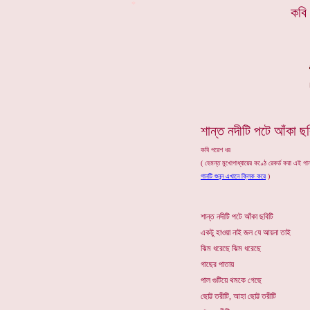
*
কবি
শান্ত নদীটি পটে আঁকা ছব
কবি পরেশ ধর
( হেমন্ত মুখোপাধ্যায়ের কণ্ঠে রেকর্ড করা এই গা
গানটি শুনুন এখানে ক্লিক করে
)
শান্ত নদীটি পটে আঁকা ছবিটি
একটু হাওয়া নাই জল যে আয়না তাই
ঝিম ধরেছে ঝিম ধরেছে
গাছের পাতায়
পাল গুটিয়ে থমকে গেছে
ছোট্ট তরীটি, আহা ছোট্ট তরীটি