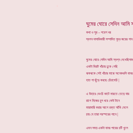
*
ঘুমের ঘোরে সেদিন আমি স
কথা ও সুর – পরেশ ধর
স্বপন দাসাধিকারী সম্পাদিত যুদ্ধ জয়ের গা
ঘুমের ঘোরে সেদিন আমি স্বপ্ন দেখেছিলাম
একটা বিরাট খাঁচায় ঢুকে গেছি
ঝকঝকে সেই খাঁচার মাঝে অনেকগুলি বানর
হাত পা ছুঁড়ে করছে চেঁচামেচি |
এ উহারে ভেংচি কাটে মারতে তেড়ে যায়
রাগে নিজের চুল ধরে কেউ টানে
মারামারি করার আগে রক্ত আঁখি মেলে
চায় যে তারা পরস্পরের পানে |
এমন সময় একটা বানর পায়ের চটি খুলে