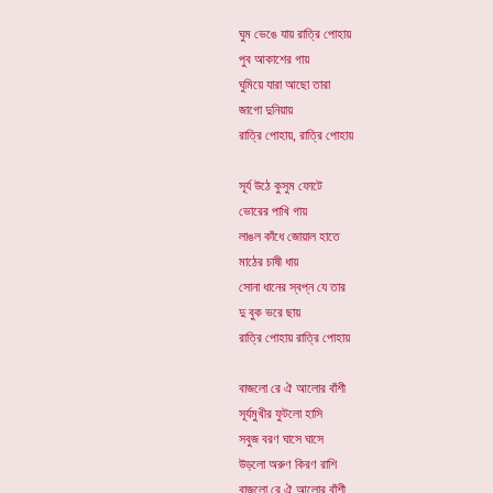
ঘুম ভেঙে যায় রাত্রি পোহায়
পুব আকাশের গায়
ঘুমিয়ে যারা আছো তারা
জাগো দুনিয়ায়
রাত্রি পোহায়, রাত্রি পোহায়
সূর্য উঠে কুসুম ফোটে
ভোরের পাখি গায়
লাঙল কাঁধে জোয়াল হাতে
মাঠের চাষী ধায়
সোনা ধানের স্বপ্ন যে তার
দু বুক ভরে ছায়
রাত্রি পোহায় রাত্রি পোহায়
বাজলো রে ঐ আলোর বাঁশী
সূর্যমুখীর ফুটলো হাসি
সবুজ বরণ ঘাসে ঘাসে
উড়লো অরুণ কিরণ রাশি
বাজলো রে ঐ আলোর বাঁশী