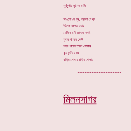
সূর্যমুখীর ফুটলো হাসি
ভাঙলো রে ঘুম, পড়লো যে ধূম
উঠলো কাজের ঢেউ
যেদিকে চাই জাগছে সবাই
ঘুমায় না আর কেউ
শহর গায়ের তরুণ জোয়ান
বুক ফুলিয়ে যায়
রাত্রি পোহায় রাত্রি পোহায়
. *****************
মিলনসাগর