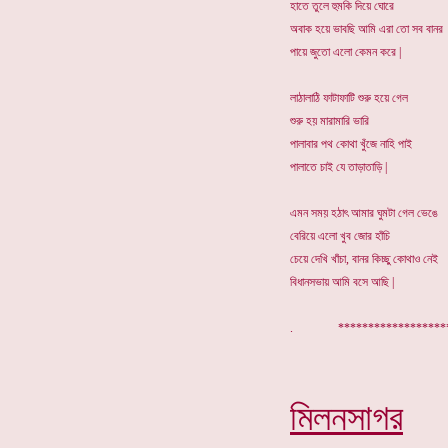
হাতে তুলে হুমকি দিয়ে ঘোরে
অবাক হয়ে ভাবছি আমি এরা তো সব বানর
পায়ে জুতো এলো কেমন করে |
লাঠালাঠি ফাটাফাটি শুরু হয়ে গেল
শুরু হয় মারামারি ভারি
পালাবার পথ কোথা খুঁজে নাহি পাই
পালাতে চাই যে তাড়াতাড়ি |
এমন সময় হঠাৎ আমার ঘুমটা গেল ভেঙে
বেরিয়ে এলো খুব জোর হাঁচি
চেয়ে দেখি খাঁচা, বানর কিচ্ছু কোথ
বিধানসভায় আমি বসে আছি |
. ***********
মিলনসাগর