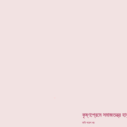
*
কৃষ্ণপ্রেমে সমাজতন্ত্র হাব
কবি পরেশ ধর