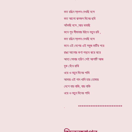
কত রঙিন স্বপন দেখছি বসে
কত আলো ঝলমল দিনের ছবি
আঁকছি বসে ,আর ভাবছি
কবে পুব সীমানায় উঠবে নতুন রবি ,
কত রঙিন স্বপন দেখছি বসে
কবে এই দেশের এই সবুজ মাটির পরে
রাঙা আলোর কণা পড়বে ঝরে ঝরে
আহা সোনার হরিণ সেই আশাটি আজ
বুক বেঁধে রাখি
ওরে ও নতুন দিনের পাখি
আমার এই গান খানি হায় তোমার
দেশে যায় নাকি, যায় নাকি
ওরে ও নতুন দিনের পাখি
. *****************