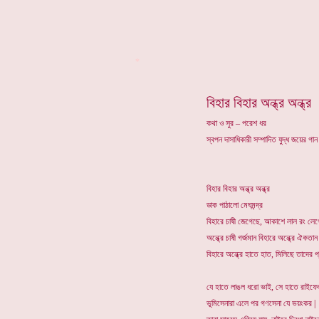
*
বিহার বিহার অন্ধ্র অন্ধ্র
কথা ও সুর – পরেশ ধর
স্বপন দাসাধিকারী সম্পাদিত যুদ্ধ জয়ের গা
বিহার বিহার অন্ধ্র অন্ধ্র
ডাক পাঠালো মেঘমন্দ্র
বিহারে চাষী জেগেছে, আকাশে লাল রং লে
অন্ধ্রে চাষী গর্জমান বিহারে অন্ধ্রে ঐ
বিহারে অন্ধ্রে হাতে হাত, মিলিছে তাদের প্
যে হাতে লাঙল ধরো ভাই, সে হাতে রাইফেল
ভূমিসেনারা এলে পর গণসেনা যে ভয়ংকর |