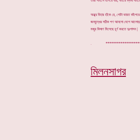
তারা সাহসে এগিয়ে যায়, নাইরে দ্বিধা নাইর
অন্ধ্র বিহার হাঁকে রে, গোটা ভারত কাঁপেরে
জনযুদ্ধের সঠিক পণ আনলো দেশে আলোড়
মজুর কিষাণ মিলেছে চূর্ণ করতে দুঃশাসন |
. ***********
মিলনসাগর