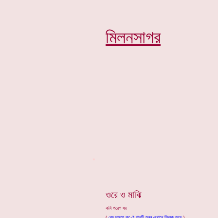
মিলনসাগর
*
ওরে ও মাঝি
কবি পরেশ ধর
(
বেচু দত্তর কণ্ঠে
গানটি শুনুন এখানে ক্লিক করে
)