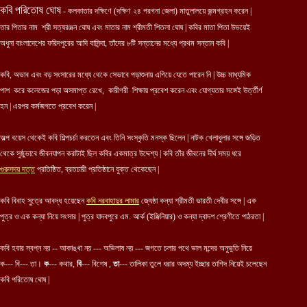
কবি পরিতোষ ঘোষ
- কলকাতার দক্ষিণে (দক্ষিণ ২৪ পরগনা জেলা) মাতুলালয়ে জন্মগ্রহন করেন |
তার পিতার নাম শ্রী সত্যরঞ্জন ঘোষ এবং মাতার নাম শ্রীমতী শিতলা ঘোষ | কবির মাতা পিতা উভয়েই
অধুনা বাংলাদেশের ফরিদপুরের আদি বাসিন্দা, তাঁদের ৮টি সন্তানের মধ্যে প্রথম সন্তান কবি |
কবি, অভাব এবং বড় সংসারের মধ্যে থেকে সেভাবে পড়াশুনায় এগিয়ে যেতে পারেন নি | উচ্চ মাধ্যমিক
পাশ করে কলেজের পড়া অসমাপ্ত রেখে, কারীগরী শিক্ষায় প্রবেশ করেন এবং যোগ্যতার সঙ্গেই উর্ত্তীর্ণ
হন | এরপর কর্মজগতে প্রবেশ করেন |
অল্প বয়েস থেকেই কবি শিল্পচর্চা করতেন এবং তিনি সংস্কৃতি মনস্ক ছিলেন | নাটক খেলাধুলার সঙ্গে জড়িত
থেকে সুষ্ঠুভাবে জীবনযাপন করাটাই ছিল কবির একমাত্র উদ্দেশ্য | কবি তাঁর জীবনের দীর্ঘ সময় ধরে
গুরুসদয় দত্ত
প্রতিষ্ঠিত, ব্রতচারী প্রতিষ্ঠানে যুক্ত থেকেছেন |
কবি বিবাহ সুত্রে আবদ্ধ হয়েছেন
কবি
নরবাহাদুর লামার
জ্যেষ্ঠা কন্যা শ্রীমতী ভারতী দেবীর সঙ্গে | এক
পুত্র ও এক কন্যা নিয়ে সংসার | পুত্র যাদবপুরে এম. আর্ক (ইঞ্জিনিয়ার) ও কন্যা দ্বাদশ শ্রেণীতে পাঠরতা |
কবি হবার স্বপ্ন নয় -- আকাঙ্খা নয় --- অভিলাষ নয় --- জগতে চলার পথে ভাল মন্দের অনুভুতি নিয়ে
ক--- বি--- তা।
ক
--- কথার,
বি
--- বিশেষ ,
তা
--- তালিকা তুলে ধরার অদম্য ইচ্ছার তাগিদ নিয়েই চলেছেন
কবি পরিতোষ ঘোষ |