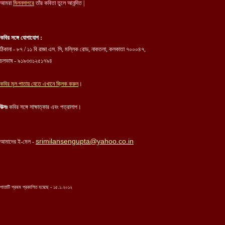
আমরা
মিলনসাগরে
তাঁর কবিতা তুলে আনন্দিত |
কবির সঙ্গে যোগাযোগ :
ঠিকানা - ৮৭ / ১১ বি রাজা এস. সি, মল্লিক রোড, নাকতলা, কলকাতা ৭০০০৪৭,
চলভাষ - ৯১৯৩৩১২৫১৭৯৪
কবির মৃল পাতায় যেতে এখানে ক্লিক করুন
।
উত্সঃ
কবির সঙ্গে সাক্ষাত্কার এবং পত্রালাপ।
srimilansengupta@yahoo.co.in
আমাদের ই-মেল -
পাতাটি প্রথম প্রকাশিত হয়েছে -
১৫.১.২০১২
...