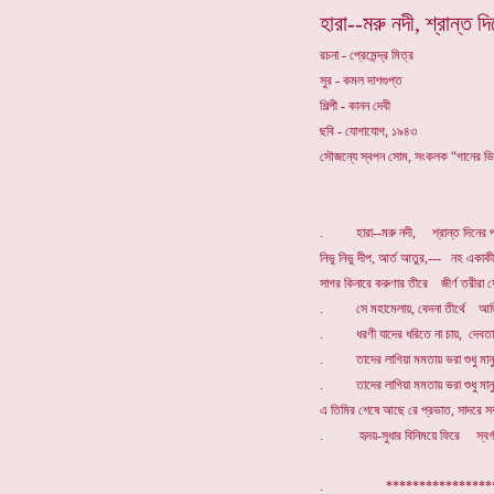
হারা--মরু নদী, শ্রান্ত দ
রচনা - প্রেমেন্দ্র মিত্র
সুর - কমল দাশগুপ্ত
শিল্পী - কানন দেবী
ছবি - যোগাযোগ, ১৯৪৩
সৌজন্যে স্বপন সোম, সংকলক “গানের ভ
. হারা--মরু নদী, শ্রান্ত দিনের প
নিভু নিভু দীপ, আর্ত আতুর,--- নহ একাকী
সাগর কিনারে করুণার তীরে জীর্ণ তরীরা যে
. সে মহামেলায়, বেদনা তীর্থে আজিক
. ধরণী যাদের ধরিতে না চায়, দেবতা 
. তাদের লাগিয়া মমতায় ভরা শুধু মানু
. তাদের লাগিয়া মমতায় ভরা শুধু মানু
এ তিমির শেষে আছে রে প্রভাত, সাদরে সবা
. হৃদয়-সুধার বিনিময়ে ফিরে স্বর্গ ম
. ****************