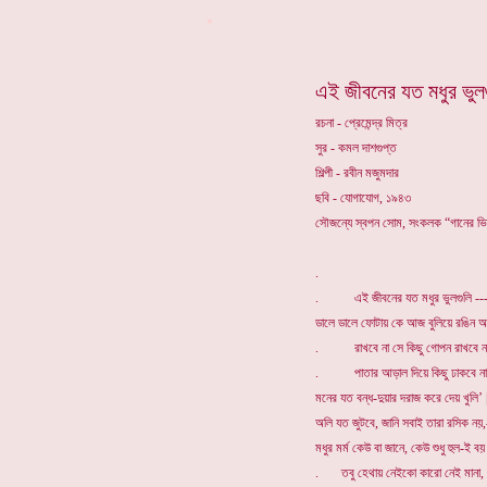
*
এই জীবনের যত মধুর ভুল
রচনা - প্রেমেন্দ্র মিত্র
সুর - কমল দাশগুপ্ত
শিল্পী - রবীন মজুমদার
ছবি - যোগাযোগ, ১৯৪৩
সৌজন্যে স্বপন সোম, সংকলক “গানের ভ
.
. এই জীবনের যত মধুর ভুলগুলি --
ডালে ডালে ফোটায় কে আজ বুলিয়ে রঙিন অঙ্গ
. রাখবে না সে কিছু গোপন রাখবে ন
. পাতার আড়াল দিয়ে কিছু ঢাকবে না
মনের যত বন্ধ-দুয়ার দরাজ করে দেয় খুলি’ |
অলি যত জুটবে, জানি সবাই তারা রসিক নয়,
মধুর মর্ম কেউ বা জানে, কেউ শুধু হুল-ই বয় 
. তবু হেথায় নেইকো কারো নেই মানা,