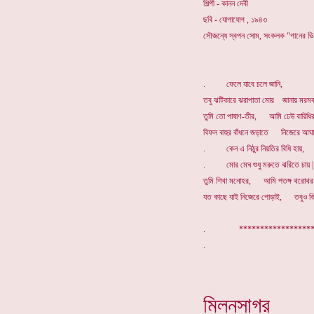
শিল্পী - কানন দেবী
ছবি - যোগাযোগ , ১৯৪৩
সৌজন্যে স্বপন সোম, সংকলক “গানের ভ
. ফেলে যাবে চলে জানি,
তবু ঝটিকারে ঝরাপাতা মোর জানায় মরমবা
তুমি তো পাষাণ-তীর, আমি ঢেউ বারিধির
বিফল বাহুর বাঁধনে জড়াতে নিজেরে আঘাত
. কেন এ নিঠুর নিয়তির বিধি হায়,
. মোর মেঘ শুধু মরুতে ঝরিতে চায় |
তুমি শিখা মনোহর, আমি পতঙ্গ থরোথর
যত কাছে যাই নিজেরে পোড়াই, তবুও কি ম
. *****************
মিলনসাগর