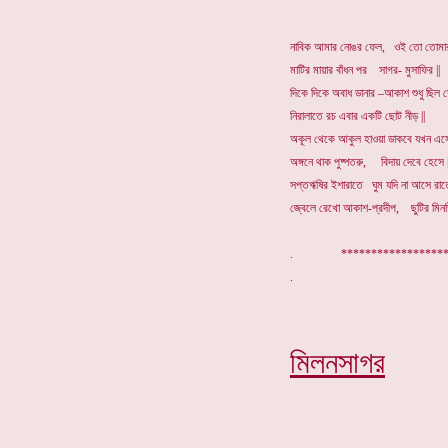
নাবিক আমার নোঙর ফেল, ওই তো তোমার 
মাটির মায়ার বাঁধন পর সাগর- মুসাফির ||
দিকে দিকে অবাধ ডানার –আকাশ শুধু ছিল 
নিরালাতে রচ এবার একটি ছোট নীড় ||
অকূল থেকে আকুল হাওয়া ডাকবে যখন এস
অঙ্গনে থাক পুষ্পতরু, বিদায় দেবে হেসে 
সপ্তঋষির ইশারাতে ঘুম যদি না আসে রাত
জ্বেলে রেখো আকাশ-প্রদীপ, ছুটির মিনত
. *****************
মিলনসাগর