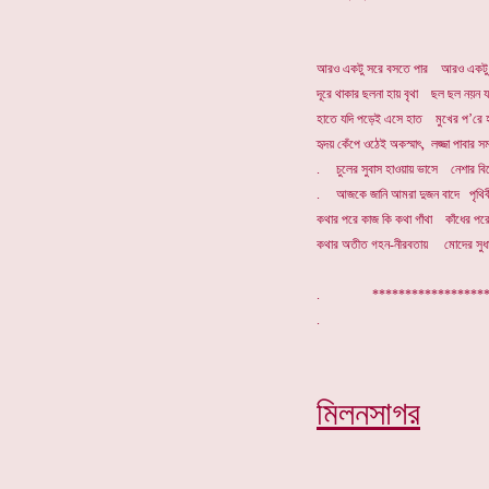
আরও একটু সরে বসতে পার আরও একটু 
দূরে থাকার ছলনা হায় বৃথা ছল ছল নয়ন যব
হাতে যদি পড়েই এসে হাত মুখের প’রে 
হৃদয় কেঁপে ওঠেই অকস্মাৎ, লজ্জা পাবার 
. চুলের সুবাস হাওয়ায় ভাসে নেশার ব
. আজকে জানি আমরা দুজন বাদে পৃথিবী ন
কথার পরে কাজ কি কথা গাঁথা কাঁধের পরে 
কথার অতীত গহন-নীরবতায় মোদের সুধার স্
. *****************
মিলনসাগর