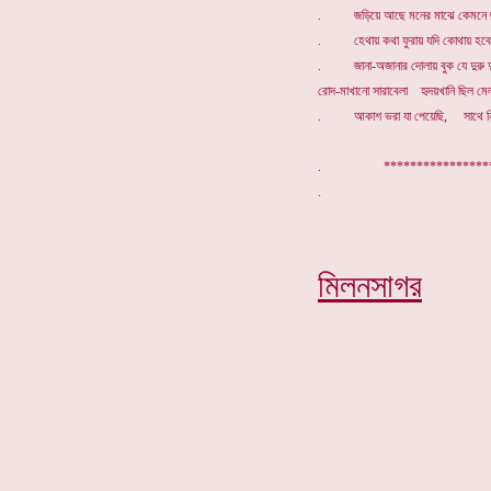
. জড়িয়ে আছে মনের মাঝে কেমনে ছাড
. হেথায় কথা ফুরায় যদি কোথায় হবে শ
. জানা-অজানার দোলায় বুক যে দুরু দু
রোদ-মাখানো সারাবেলা হৃদয়খানি ছিল মে
. আকাশ ভরা যা পেয়েছি, সাথে নিল
. ****************
মিলনসাগর