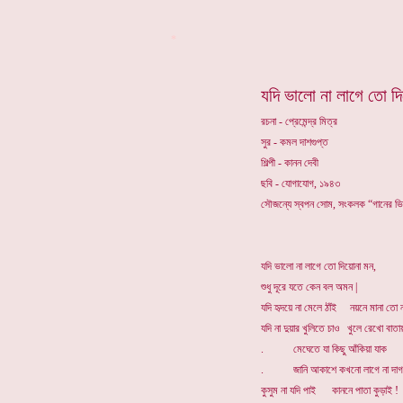
*
যদি ভালো না লাগে তো দ
রচনা - প্রেমেন্দ্র মিত্র
সুর - কমল দাশগুপ্ত
শিল্পী - কানন দেবী
ছবি - যোগাযোগ, ১৯৪৩
সৌজন্যে স্বপন সোম, সংকলক “গানের ভ
যদি ভালো না লাগে তো দিয়োনা মন,
শুধু দূরে যতে কেন বল অমন |
যদি হৃদয়ে না মেলে ঠাঁই নয়নে মানা তো 
যদি না দুয়ার খুলিতে চাও খুলে রেখো বাতায়
. মেঘেতে যা কিছু আঁকিয়া যাক
. জানি আকাশে কখনো লাগে না দাগ 
কুসুম না যদি পাই কাননে পাতা কুড়াই !