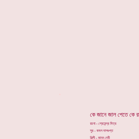
*
কে জানে জাল পেতে কে র
রচনা - প্রেমেন্দ্র মিত্র
সুর - কমল দাশগুপ্ত
শিল্পী - কানন দেবী