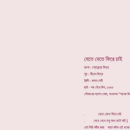
*
যেতে যেতে ফিরে চাই
রচনা - প্রেমেন্দ্র মিত্র
সুর - ধীরেন মিত্র
শিল্পী - কানন দেবী
ছবি - পথ বেঁধে দিল, ১৯৪৫
সৌজন্যে স্বপন সোম, সংকলক “গানের ভ
. যেতে যেতে ফিরে চাই
. দেখে দেখে তবু সাধ মেটে নাই ||
এই গিরি নদীর মায়া পাতা কাঁপা এই বনের 