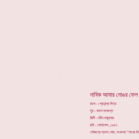
*
নাবিক আমার নোঙর ফেল
রচনা - প্রেমেন্দ্র মিত্র
সুর - কমল দাশগুপ্ত
শিল্পী - রবীন মজুমদার
ছবি - যোগাযোগ, ১৯৪৩
সৌজন্যে স্বপন সোম, সংকলক “গানের ভ