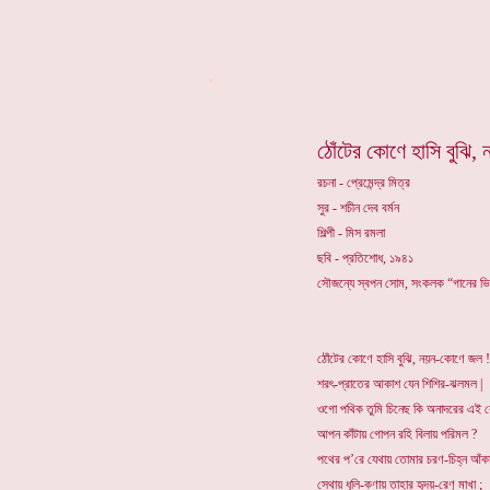
*
ঠোঁটের কোণে হাসি বুঝি
রচনা - প্রেমেন্দ্র মিত্র
সুর - শচীন দেব বর্মন
শিল্পী - মিস রমলা
ছবি - প্রতিশোধ, ১৯৪১
সৌজন্যে স্বপন সোম, সংকলক “গানের ভ
ঠোঁটের কোণে হাসি বুঝি, নয়ন-কোণে জল !
শরৎ-প্রাতের আকাশ যেন শিশির-ঝলমল |
ওগো পথিক তুমি চিনেছ কি অনাদরের এই 
আপন কাঁটায় গোপন রহি বিলায় পরিমল ?
পথের প’রে যেথায় তোমার চরণ-চিহ্ন আঁকা
সেথায় ধূলি-কণায় তাহার হৃদয়-রেণু মাখা ;