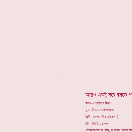
*
আরও একটু সরে বসতে প
রচনা - প্রেমেন্দ্র মিত্র
সুর - ভীষ্মদেব চট্টোপাধ্যায়
শিল্পী - রমলা দেবী ( ব়্যাচেল )
ছবি - রিক্তা , ১৯৩৯
সৌজন্যে স্বপন সোম, সংকলক "গানের ভ