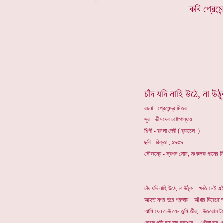
*
কবি প্রেমে
চাঁদ যদি নাহি উঠে, না উঠ
রচনা - প্রেমেন্দ্র মিত্র
সুর - ভীষ্মদেব চট্টোপাধ্যায়
শিল্পী - রমলা দেবী ( ব়্যাচেল )
ছবি - রিক্তা , ১৯৩৯
সৌজন্যে - স্বপন সোম, সংকলক গানের ভ
চাঁদ যদি নাহি উঠে, না উঠুক ক্ষতি নেই এ
আহত নগর দুরে গরজায় আঁধার ঘিরেছে জ
আমি যেন ঢেউ যেন তুমি তীর, উতরোল ট
ভেঙ্গে পড়ি বার বার দুরাশায়, খোঁজা তবু এ