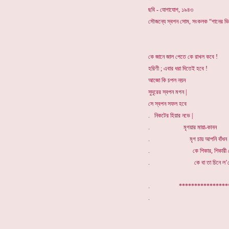
ছবি - যোগাযোগ, ১৯৪৩
সৌজন্যে স্বপন সোম, সংকলক “গানের ভ
কে জানে জাল পেতে কে রাখল কবে !
হরিণী ; এবার ধরা দিতেই হবে !
আজো কি চপল নয়ন
সুদূরের স্বপন মগন |
সে স্বপন সফল হবে
. নিকটের হিয়ার নভে |
. মৃগয়ার মায়া-কানন
. মৃগ চায় আপনি বাঁধন
. কে শিকার, শিকারী 
. কে বা তা চিনে ল’বে 
. ****************